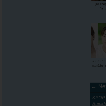
ยูแจซอก
"สาว
เผยโฉม 10 
ขณะนี้ในวง
← Nex
KPOP Y
Suici