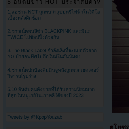
5 อันดับข่าว HOT ประจำสัปดาห์
1.แฮชาน NCT ถูกพบว่าสูบบุหรี่ไฟฟ้าในวิดีโอ
เบื้องหลังฝึกซ้อม
2.ชาวเน็ตพบลิซ่า BLACKPINK และมินะ
TWICE ไปช้อปปิ้งด้วยกัน
3.The Black Label กำลังเล็งที่จะแยกตัวจาก
YG ย้ายอฟฟิศไปตึกใหม่ในฮันนัมดง
4.ชาวเน็ตปกป้องคิมมินจูหลังถูกพวกเฮดเตอร์
วิจารณ์รูปร่าง
5.10 อันดับคนดังชายที่ได้รับความนิยมมาก
ที่สุดในหมู่เกย์ในเกาหลีใต้ของปี 2023
Tweets by @KpopYouzab
ฮโยซอ