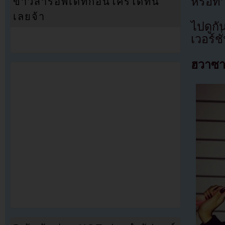
หรือท
ข่าวสารอัพเดทก่อนใครได้ที่นี่
เลยจ้า
ไปดูก
เวอร์ช
ฮวาซ