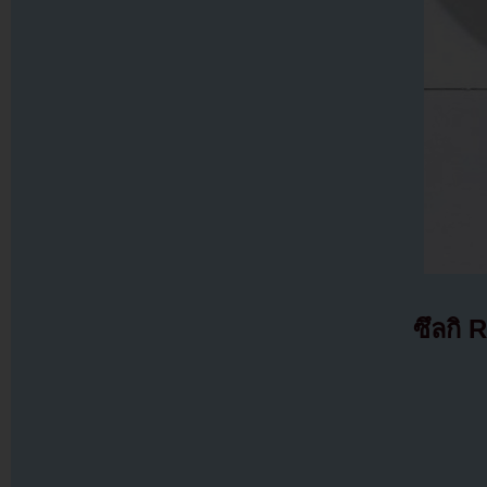
ซึลกิ 