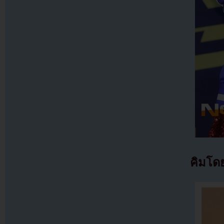
คิมโดย