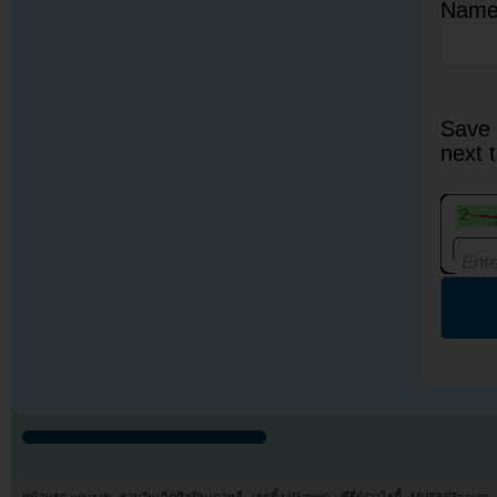
Nam
Save 
next 
หน้าแรก youzab
รวมวันเกิดศิลปินเกาหลี
เรตติ้ง (Rating) : ซีรี่ย์/วาไรตี้
MV/PV/Teaser