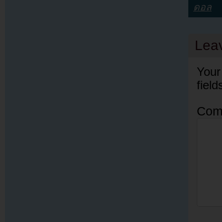
ดอล
Lea
Your
fiel
Com