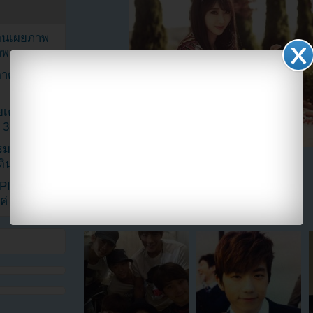
ยอนเผยภาพ
าพ
ตาด้วยภาพ
เค้กสั่งทำ
 3 เดือน
รรมดา
ดเดินตามรอย
แบ่งปัน link นี้ไปยัง
KPINK แฟน
แค่ 40 คน