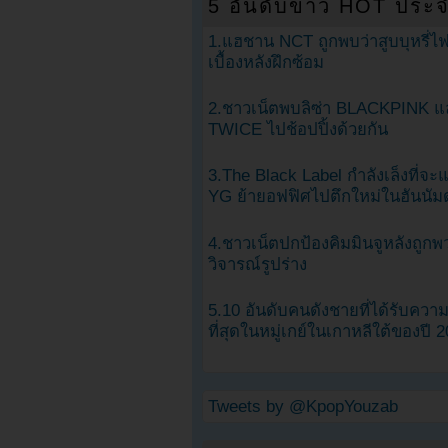
5 อันดับข่าว HOT ประจ
1.แฮชาน NCT ถูกพบว่าสูบบุหรี่ไฟ
เบื้องหลังฝึกซ้อม
2.ชาวเน็ตพบลิซ่า BLACKPINK แ
TWICE ไปช้อปปิ้งด้วยกัน
3.The Black Label กำลังเล็งที่จ
YG ย้ายอฟฟิศไปตึกใหม่ในฮันนัม
4.ชาวเน็ตปกป้องคิมมินจูหลังถูกพ
วิจารณ์รูปร่าง
5.10 อันดับคนดังชายที่ได้รับคว
ที่สุดในหมู่เกย์ในเกาหลีใต้ของปี 
Tweets by @KpopYouzab