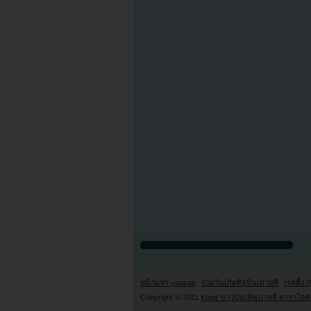
หน้าแรก youzab
รวมวันเกิดศิลปินเกาหลี
เรตติ้ง (
Copyright © 2011
Kpop ข่าวบันเทิงเกาหลี ดาราไอดอ