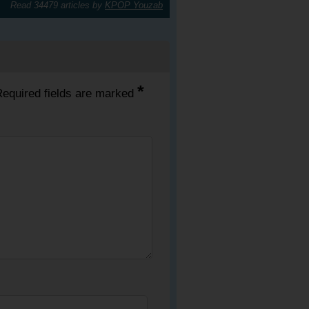
Read 34479 articles by
KPOP Youzab
*
equired fields are marked