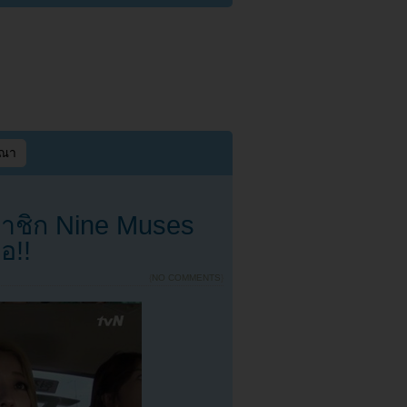
ษณา
สมาชิก Nine Muses
อ!!
{
NO COMMENTS
}