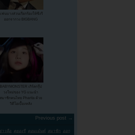
แฟนบางส่วนเรียกร้องให้ซึงรี
ออกจากวง BIGBANG
BABYMONSTER เกิร์ลกรุ๊ป
วงใหม่ของ YG แนะนำ
สมาชิกคนไทย Pharita ด้วย
วิดีโอเบื้องหลัง
Previous post →
ข่าวลือ
,
คยองรี
,
คอมเม้นท์
,
สมาชิก
,
ออก