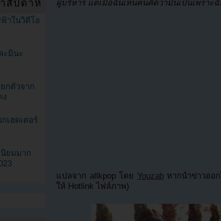
ำสัปดาห์
ผู้บริหาร แต่เมื่อฉันเห็นคนคิดว่ามันเป็นเพราะฉั
ฟ้าในวิดีโอ
ละมินะ
ะแยกตัวจาก
ดง
วกเฮดเตอร์
ามนิยมมาก
2023
แปลจาก allkpop โดย
Youzab
หากนำข่าวออกไ
ให้ Hotlink ไฟล์ภาพ)