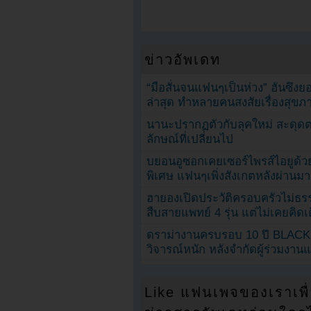
ข่าวอัพเดท
“มือสั่นจนแฟนๆเป็นห่วง” ฮันซึง
ล่าสุด ทำหลายคนสงสัยเรื่องสุขภ
นานะปรากฏตัวกับลุคใหม่ สะดุด
ลักษณ์ที่เปลี่ยนไป
บยอนอูซอกเคยเซอร์ไพรส์ไอยูด้วย
พิเศษ แฟนๆเพิ่งสังเกตหลังผ่านมา
ฮายองเปิดประวัติครอบครัวไม่ธ
สืบสายแพทย์ 4 รุ่น แต่ไม่เคยคิ
ดราม่างานครบรอบ 10 ปี BLAC
วิจารณ์หนัก หลังจำกัดผู้ร่วมงาน
Like แฟนเพจของเราเพื