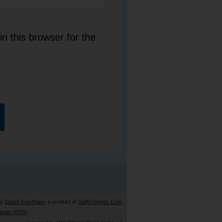
n this browser for the
by
Satish Gandham
, a product of
SwiftThemes.Com
ents (RSS)