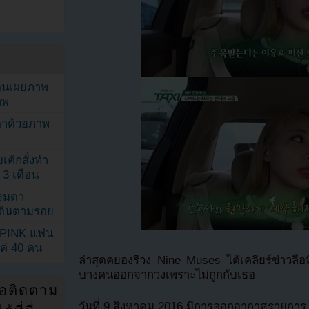
ยอนเผยภาพ
าพ
ตาด้วยภาพ
เค้กสั่งทำ
 3 เดือน
รรมดา
ดเดินตามรอย
KPINK แฟน
แค่ 40 คน
ล่าสุดคยองรีวง Nine Muses ได้เคลียร์ข่าวลือ
บางคนออกจากวงเพราะไม่ถูกกับเธอ
่อติดตาม
วันที่ 9 สิงหาคม 2016 มีการออกอากาศรายการ T