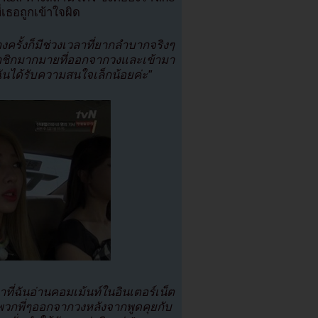
่เธอถูกเข้าใจผิด
งครั้งก็มีช่วงเวลาที่ยากลำบากจริงๆ
ชิกมากมายที่ออกจากวงและเข้ามา
ฉันได้รับความสนใจเล็กน้อยค่ะ”
่ฉันอ่านคอมเม้นท์ในอินเตอร์เน็ต
พวกพี่ๆออกจากวงหลังจากพูดคุยกับ