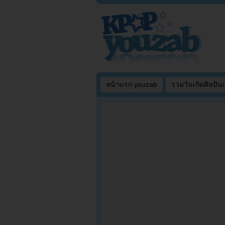
หน้าแรก youzab
รวมวันเกิดศิลปิน