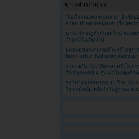
ข่าวล่ามาแรง
“มือสั่นจนแฟนๆเป็นห่วง” ฮันซึง
ล่าสุด ทำหลายคนสงสัยเรื่องสุขภ
นานะปรากฏตัวกับลุคใหม่ สะดุด
ลักษณ์ที่เปลี่ยนไป
บยอนอูซอกเคยเซอร์ไพรส์ไอยูด้วย
พิเศษ แฟนๆเพิ่งสังเกตหลังผ่านมา
ฮายองเปิดประวัติครอบครัวไม่ธ
สืบสายแพทย์ 4 รุ่น แต่ไม่เคยคิ
ดราม่างานครบรอบ 10 ปี BLAC
วิจารณ์หนัก หลังจำกัดผู้ร่วมงาน