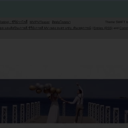
Rating) : ซีรี่ย์/วาไรตี้
MV/PV/Teaser
ติดต่อโฆษณา
Theme SWIFT 
ล และศิลปินเกาหลี ซีรี่ย์เกาหลี MV เพลง ละคร แซ่บ..ทันเหตุการณ์
|
Entries (RSS)
and
Comm