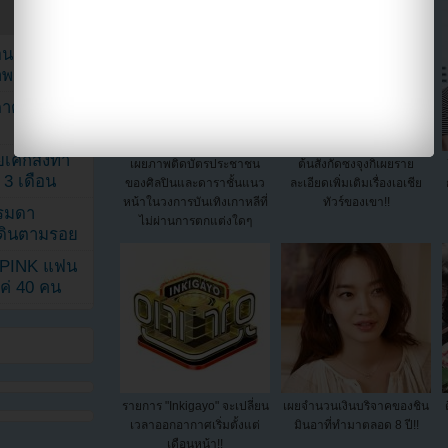
ยอนเผยภาพ
าพ
ตาด้วยภาพ
เค้กสั่งทำ
เผยภาพติดบัตรประชาชน
ต้นสังกัดซงจุงกิเผยราย
 3 เดือน
ของศิลปินและดาราชั้นแนว
ละเอียดเพิ่มเติมเรื่องเอเชีย
หน้าในวงการบันเทิงเกาหลีที่
ทัวร์ของเขา!!
รรมดา
ไม่ผ่านการตกแต่งใดๆ
ดเดินตามรอย
KPINK แฟน
แค่ 40 คน
รายการ "Inkigayo" จะเปลี่ยน
เผยจำนวนเงินบริจาคของชิน
เวลาออกอากาศเริ่มตั้งแต่
มินอาที่ทำมาตลอด 8 ปี!!
เดือนหน้า!!