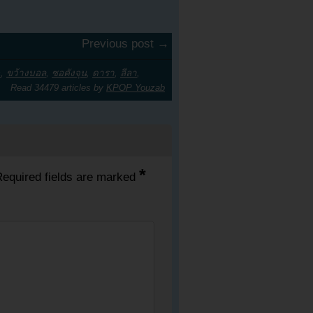
Previous post →
s
,
ขว้างบอล
,
ซอคังจุน
,
ดารา
,
ลีลา
,
Read 34479 articles by
KPOP Youzab
*
equired fields are marked