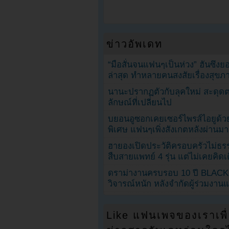
ข่าวอัพเดท
“มือสั่นจนแฟนๆเป็นห่วง” ฮันซึง
ล่าสุด ทำหลายคนสงสัยเรื่องสุขภ
นานะปรากฏตัวกับลุคใหม่ สะดุด
ลักษณ์ที่เปลี่ยนไป
บยอนอูซอกเคยเซอร์ไพรส์ไอยูด้วย
พิเศษ แฟนๆเพิ่งสังเกตหลังผ่านมา
ฮายองเปิดประวัติครอบครัวไม่ธ
สืบสายแพทย์ 4 รุ่น แต่ไม่เคยคิ
ดราม่างานครบรอบ 10 ปี BLAC
วิจารณ์หนัก หลังจำกัดผู้ร่วมงาน
Like แฟนเพจของเราเพื