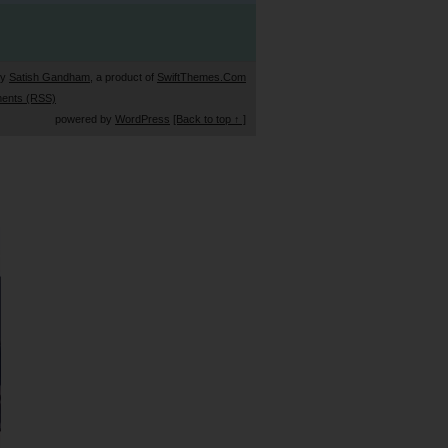
by
Satish Gandham
, a product of
SwiftThemes.Com
ents (RSS)
powered by
WordPress
[Back to top ↑ ]