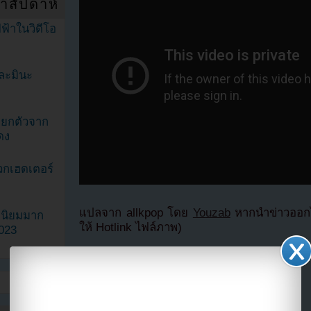
ำสัปดาห์
ฟ้าในวิดีโอ
ละมินะ
ะแยกตัวจาก
ดง
วกเฮดเตอร์
แปลจาก allkpop โดย
Youzab
หากนำข่าวออกไ
ามนิยมมาก
ให้ Hotlink ไฟล์ภาพ)
2023
แบ่งปัน link นี้ไปยัง