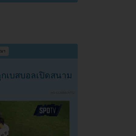
ษณา
งลูกเบสบอลเปิดสนาม
{
NO COMMENTS
}