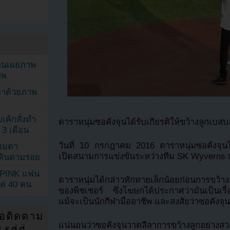
ยอนเผยภาพ
าพ
ตาด้วยภาพ
เค้กสั่งทำ
ดาราหนุ่มซอคังจุนได้รับเกียรติให้ขว้างลูกเบ
 3 เดือน
วันที่ 10 กรกฎาคม 2016 ดาราหนุ่มซอคังจุนไ
รรมดา
เปิดสนามการแข่งขันระหว่างทีม SK Wyverns 
ดเดินตามรอย
KPINK แฟน
ดาราหนุ่มได้กล่าวทักทายเล็กน้อยก่อนการขว้า
แค่ 40 คน
ของพิชเชอร์ ซึ่งโฆษกได้ประกาศว่ามันเป็นเ
แม้จะเป็นนักกีฬามืออาชีพ และสงสัยว่าซอคังจุ
่อติดตาม
แน่นอนว่าซอคังจุนวาดลีลาการขว้างลูกอย่า