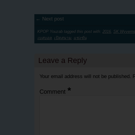
← Next post
KPOP Youzab tagged this post with:
2016
,
SK Wyvern
เบสบอล
,
เปิดสนาม
,
แข่งขัน
Leave a Reply
Your email address will not be published.
R
*
Comment