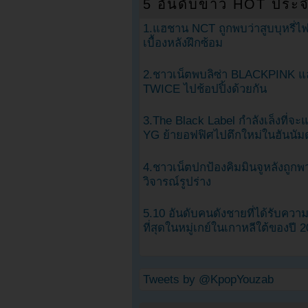
5 อันดับข่าว HOT ประจ
1.แฮชาน NCT ถูกพบว่าสูบบุหรี่ไฟ
เบื้องหลังฝึกซ้อม
2.ชาวเน็ตพบลิซ่า BLACKPINK แ
TWICE ไปช้อปปิ้งด้วยกัน
3.The Black Label กำลังเล็งที่จ
YG ย้ายอฟฟิศไปตึกใหม่ในฮันนัม
4.ชาวเน็ตปกป้องคิมมินจูหลังถูกพ
วิจารณ์รูปร่าง
5.10 อันดับคนดังชายที่ได้รับคว
ที่สุดในหมู่เกย์ในเกาหลีใต้ของปี 
Tweets by @KpopYouzab