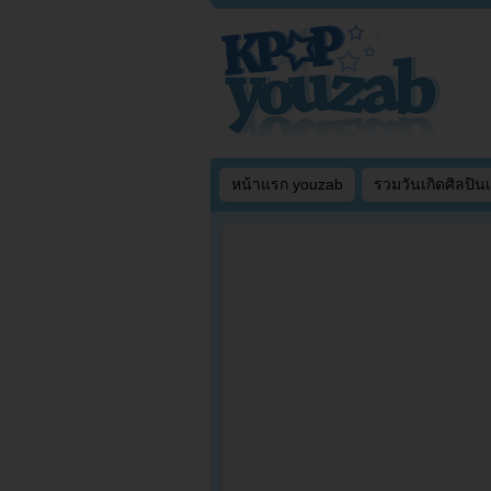
หน้าแรก youzab
รวมวันเกิดศิลปิน