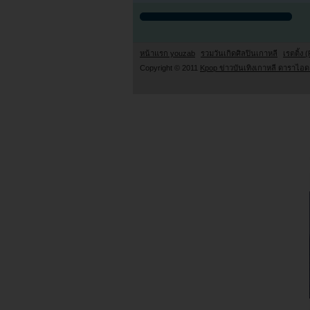
หน้าแรก youzab
รวมวันเกิดศิลปินเกาหลี
เรตติ้ง (
Copyright © 2011
Kpop ข่าวบันเทิงเกาหลี ดาราไอดอ