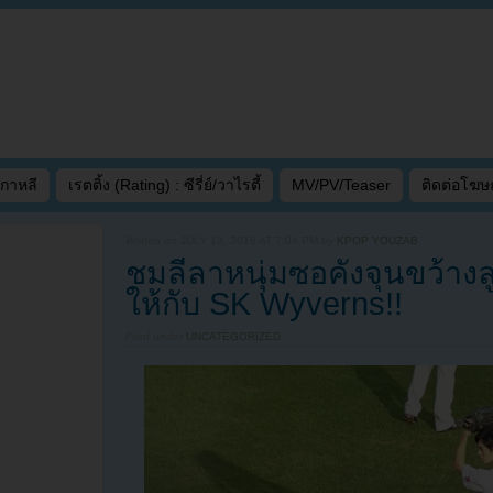
เกาหลี
เรตติ้ง (Rating) : ซีรี่ย์/วาไรตี้
MV/PV/Teaser
ติดต่อโฆ
Written on
JULY 13, 2016 AT 7:04 PM
by
KPOP YOUZAB
ชมลีลาหนุ่มซอคังจุนขว้า
ให้กับ SK Wyverns!!
Filed under
UNCATEGORIZED