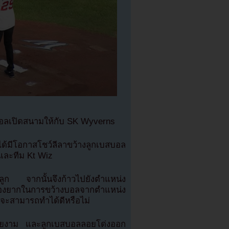
สบอลเปิดสนามให้กับ SK Wyverns
ด้มีโอกาสโชว์ลีลาขว้างลูกเบสบอล
และทีม Kt Wiz
งลูก จากนั้นจึงก้าวไปยังตำแหน่ง
รื่องยากในการขว้างบอลจากตำแหน่ง
นจะสามารถทำได้ดีหรือไม่
งสวยงาม และลูกเบสบอลลอยโด่งออก