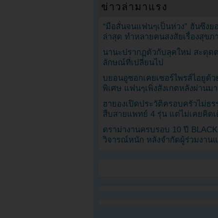
ข่าวล่ามาแรง
“มือสั่นจนแฟนๆเป็นห่วง” ฮันซึง
ล่าสุด ทำหลายคนสงสัยเรื่องสุขภ
นานะปรากฏตัวกับลุคใหม่ สะดุด
ลักษณ์ที่เปลี่ยนไป
บยอนอูซอกเคยเซอร์ไพรส์ไอยูด้วย
พิเศษ แฟนๆเพิ่งสังเกตหลังผ่านมา
ฮายองเปิดประวัติครอบครัวไม่ธ
สืบสายแพทย์ 4 รุ่น แต่ไม่เคยคิ
ดราม่างานครบรอบ 10 ปี BLAC
วิจารณ์หนัก หลังจำกัดผู้ร่วมงาน