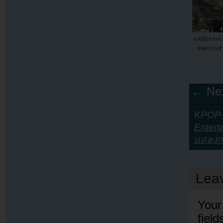
แทยังและ
ปลดประจำก
← Nex
KPOP Y
Entert
แถลงก
Lea
Your
fiel