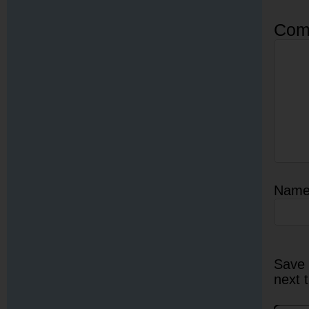
Com
Nam
Save 
next 