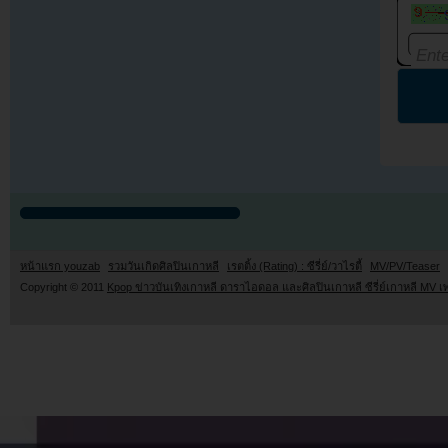
หน้าแรก youzab
รวมวันเกิดศิลปินเกาหลี
เรตติ้ง (Rating) : ซีรี่ย์/วาไรตี้
MV/PV/Teaser
Copyright © 2011
Kpop ข่าวบันเทิงเกาหลี ดาราไอดอล และศิลปินเกาหลี ซีรี่ย์เกาหลี MV เ