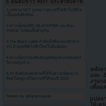
5 อันดับข่าว HOT ประจำสัปดาห์
1.แฮชาน NCT ถูกพบว่าสูบบุหรี่ไฟฟ้าในวิดีโอ
เบื้องหลังฝึกซ้อม
2.ชาวเน็ตพบลิซ่า BLACKPINK และมินะ
TWICE ไปช้อปปิ้งด้วยกัน
3.The Black Label กำลังเล็งที่จะแยกตัวจาก
YG ย้ายอฟฟิศไปตึกใหม่ในฮันนัมดง
4.ชาวเน็ตปกป้องคิมมินจูหลังถูกพวกเฮดเตอร์
วิจารณ์รูปร่าง
หลังจ
5.10 อันดับคนดังชายที่ได้รับความนิยมมาก
และ B
ที่สุดในหมู่เกย์ในเกาหลีใต้ของปี 2023
งานกอร
เพื่อฉ
Tweets by @KpopYouzab
แปลจ
ให้เคร