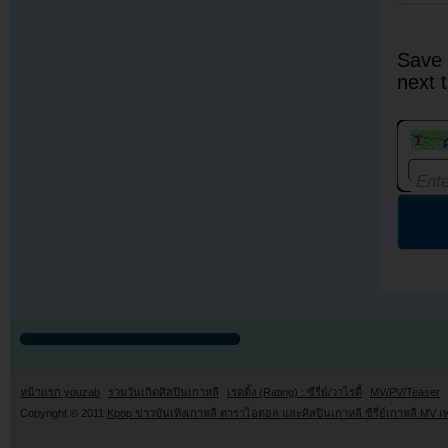
Save 
next 
หน้าแรก youzab
รวมวันเกิดศิลปินเกาหลี
เรตติ้ง (Rating) : ซีรี่ย์/วาไรตี้
MV/PV/Teaser
Copyright © 2011
Kpop ข่าวบันเทิงเกาหลี ดาราไอดอล และศิลปินเกาหลี ซีรี่ย์เกาหลี MV เ