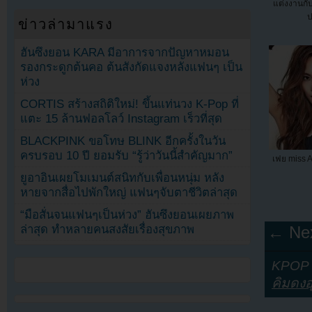
แต่งงานกั
ป
ข่าวล่ามาแรง
ฮันซึงยอน KARA มีอาการจากปัญหาหมอน
รองกระดูกต้นคอ ต้นสังกัดแจงหลังแฟนๆ เป็น
ห่วง
CORTIS สร้างสถิติใหม่! ขึ้นแท่นวง K-Pop ที่
แตะ 15 ล้านฟอลโลว์ Instagram เร็วที่สุด
BLACKPINK ขอโทษ BLINK อีกครั้งในวัน
ครบรอบ 10 ปี ยอมรับ “รู้ว่าวันนี้สำคัญมาก”
เฟย miss A 
ยูอาอินเผยโมเมนต์สนิทกับเพื่อนหนุ่ม หลัง
หายจากสื่อไปพักใหญ่ แฟนๆจับตาชีวิตล่าสุด
“มือสั่นจนแฟนๆเป็นห่วง” ฮันซึงยอนเผยภาพ
ล่าสุด ทำหลายคนสงสัยเรื่องสุขภาพ
← Nex
KPOP Y
คิมดงอ