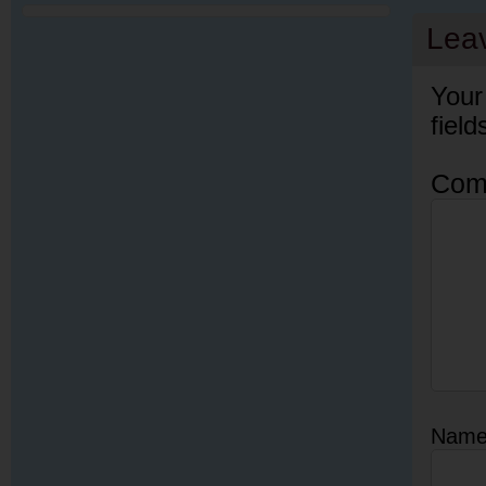
Lea
Your
fiel
Com
Nam