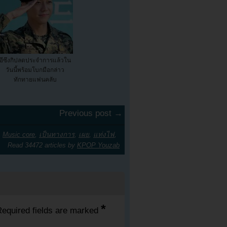
อีซึงกิปลดประจำการแล้วใน
วันนี้พร้อมโบกมือกล่าว
ทักทายแฟนคลับ
Previous post →
,
Music core
,
เป็นทางการ
,
เผย
,
แท่งไฟ
,
Read 34472 articles by
KPOP Youzab
*
equired fields are marked