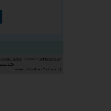
by
Satish Gandham
, a product of
SwiftThemes.Com
ents (RSS)
powered by
WordPress
[Back to top ↑ ]