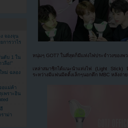
ง จองจุน
รายการวาไร
หนุ่มๆ GOT7 ในที่สุดก็มีแท่งไฟประจำวงของพ
นดับ 1 ใน
าวลือ!”
เหล่าสมาชิกได้แนะนำแท่งไฟ (Light Stick) 
นใหม่ ฉลอง
ระหว่างมีแฟนมีตติ้งเล็กๆนอกตึก MBC หลังถ่า
เจอแม่ค้า
ตุเพราะอิน
ated
อี
ดราม่า