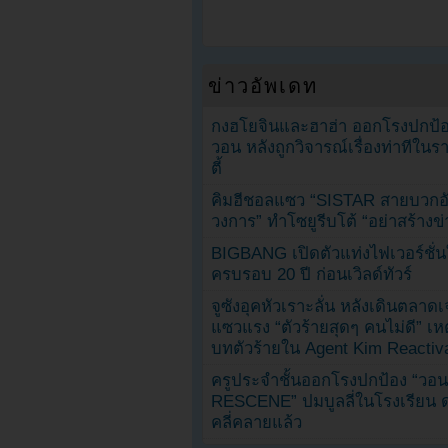
ข่าวอัพเดท
กงฮโยจินและฮาฮ่า ออกโรงปกป้อ
วอน หลังถูกวิจารณ์เรื่องท่าทีใน
ตี้
คิมฮีชอลแซว “SISTAR สายบวกอั
วงการ” ทำโซยูรีบโต้ “อย่าสร้างข่
BIGBANG เปิดตัวแท่งไฟเวอร์ชั่
ครบรอบ 20 ปี ก่อนเวิลด์ทัวร์
จูซังอุคหัวเราะลั่น หลังเดินตลาด
แซวแรง “ตัวร้ายสุดๆ คนไม่ดี” เห
บทตัวร้ายใน Agent Kim Reactiv
ครูประจำชั้นออกโรงปกป้อง “วอน
RESCENE” ปมบูลลี่ในโรงเรียน 
คลี่คลายแล้ว