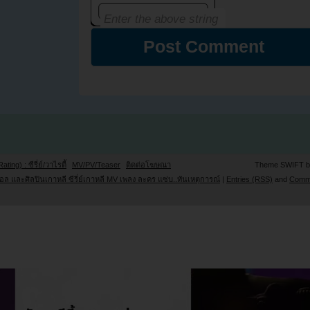
Rating) : ซีรี่ย์/วาไรตี้
MV/PV/Teaser
ติดต่อโฆษณา
Theme SWIFT 
ล และศิลปินเกาหลี ซีรี่ย์เกาหลี MV เพลง ละคร แซ่บ..ทันเหตุการณ์
|
Entries (RSS)
and
Comm