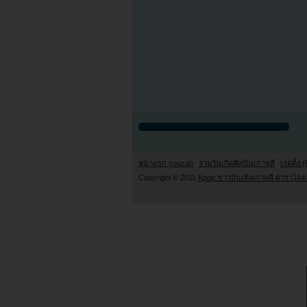
หน้าแรก youzab
รวมวันเกิดศิลปินเกาหลี
เรตติ้ง (
Copyright © 2011
Kpop ข่าวบันเทิงเกาหลี ดาราไอดอ