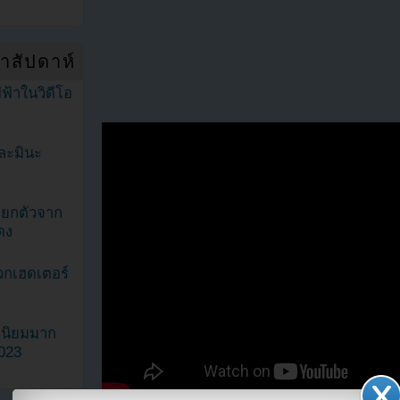
ำสัปดาห์
ฟ้าในวิดีโอ
ละมินะ
ะแยกตัวจาก
ดง
วกเฮดเตอร์
ามนิยมมาก
2023