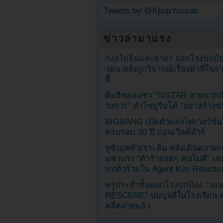
Tweets by @KpopYouzab
ข่าวล่ามาแรง
กงฮโยจินและฮาฮ่า ออกโรงปกป้อ
วอน หลังถูกวิจารณ์เรื่องท่าทีใน
ตี้
คิมฮีชอลแซว “SISTAR สายบวกอั
วงการ” ทำโซยูรีบโต้ “อย่าสร้างข่
BIGBANG เปิดตัวแท่งไฟเวอร์ชั่
ครบรอบ 20 ปี ก่อนเวิลด์ทัวร์
จูซังอุคหัวเราะลั่น หลังเดินตลาด
แซวแรง “ตัวร้ายสุดๆ คนไม่ดี” เห
บทตัวร้ายใน Agent Kim Reactiv
ครูประจำชั้นออกโรงปกป้อง “วอน
RESCENE” ปมบูลลี่ในโรงเรียน 
คลี่คลายแล้ว