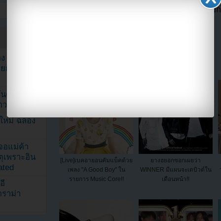
แปลจาก soompi โดย
Youzab
หากนำข่าวออกไ
ให้ Hotlink ไฟล์ภาพ)
แบ่งปัน link นี้ไปยัง
ง จองจุน
รายการวาไร
นดับ 1 ใน
าวลือ!”
นใหม่ ฉลอง
เจอแม่ค้า
ตุเพราะอิน
[Live]เบคอายอนคัมแบ็คด้วย
ยางฮยอกซอกเผยว่า
ated
เพลง "A Good Boy" ใน
WINNER มีแผนจะเดบิวต์ใน
รายการ Music Core!!
เดือนหน้า!!
อี
ดราม่า