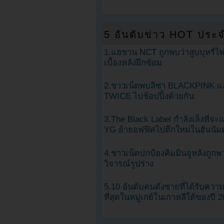
5 อันดับข่าว HOT ประจ
1.แฮชาน NCT ถูกพบว่าสูบบุหรี่ไฟ
เบื้องหลังฝึกซ้อม
2.ชาวเน็ตพบลิซ่า BLACKPINK แ
TWICE ไปช้อปปิ้งด้วยกัน
3.The Black Label กำลังเล็งที่จ
YG ย้ายอฟฟิศไปตึกใหม่ในฮันนัม
4.ชาวเน็ตปกป้องคิมมินจูหลังถูกพ
วิจารณ์รูปร่าง
5.10 อันดับคนดังชายที่ได้รับคว
ที่สุดในหมู่เกย์ในเกาหลีใต้ของปี 