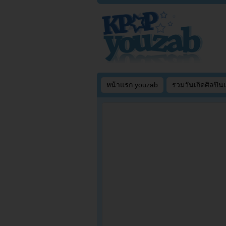
หน้าแรก youzab
รวมวันเกิดศิลปิน