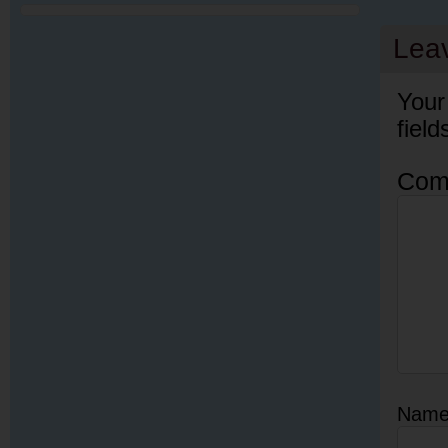
Lea
Your
fiel
Com
Nam