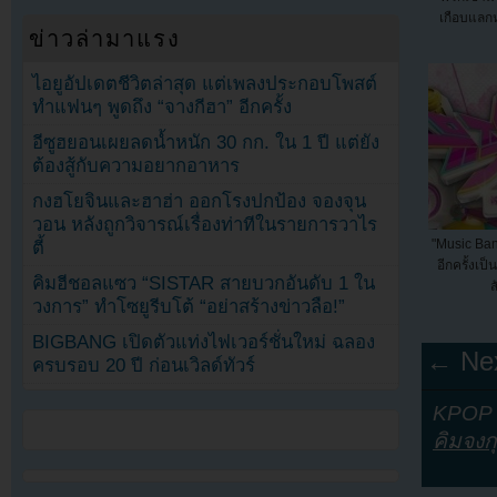
เกือบแลกห
ข่าวล่ามาแรง
ไอยูอัปเดตชีวิตล่าสุด แต่เพลงประกอบโพสต์
ทำแฟนๆ พูดถึง “จางกีฮา” อีกครั้ง
อีซูฮยอนเผยลดน้ำหนัก 30 กก. ใน 1 ปี แต่ยัง
ต้องสู้กับความอยากอาหาร
กงฮโยจินและฮาฮ่า ออกโรงปกป้อง จองจุน
วอน หลังถูกวิจารณ์เรื่องท่าทีในรายการวาไร
"Music Ba
ตี้
อีกครั้งเป
คิมฮีชอลแซว “SISTAR สายบวกอันดับ 1 ใน
ส
วงการ” ทำโซยูรีบโต้ “อย่าสร้างข่าวลือ!”
BIGBANG เปิดตัวแท่งไฟเวอร์ชั่นใหม่ ฉลอง
← Nex
ครบรอบ 20 ปี ก่อนเวิลด์ทัวร์
KPOP Y
คิมจงก