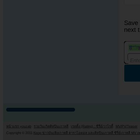
Save 
next 
หน้าแรก youzab
รวมวันเกิดศิลปินเกาหลี
เรตติ้ง (Rating) : ซีรี่ย์/วาไรตี้
MV/PV/Teaser
Copyright © 2011
Kpop ข่าวบันเทิงเกาหลี ดาราไอดอล และศิลปินเกาหลี ซีรี่ย์เกาหลี MV เ