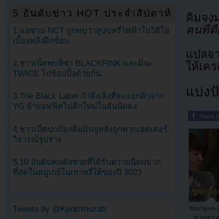
5 อันดับข่าว HOT ประจำสัปดาห์
คิมจง
คนที่ต
1.แฮชาน NCT ถูกพบว่าสูบบุหรี่ไฟฟ้าในวิดีโอ
เบื้องหลังฝึกซ้อม
แปลจ
2.ชาวเน็ตพบลิซ่า BLACKPINK และมินะ
ให้เคร
TWICE ไปช้อปปิ้งด้วยกัน
แบ่งปั
3.The Black Label กำลังเล็งที่จะแยกตัวจาก
YG ย้ายอฟฟิศไปตึกใหม่ในฮันนัมดง
4.ชาวเน็ตปกป้องคิมมินจูหลังถูกพวกเฮดเตอร์
วิจารณ์รูปร่าง
5.10 อันดับคนดังชายที่ได้รับความนิยมมาก
ที่สุดในหมู่เกย์ในเกาหลีใต้ของปี 2023
Tweets by @KpopYouzab
ซองกยูและ
พวกเขาเ