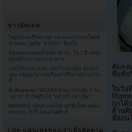
ข่าวอัพเดท
ไอยูอัปเดตชีวิตล่าสุด แต่เพลงประกอบโพสต์
ทำแฟนๆ พูดถึง “จางกีฮา” อีกครั้ง
อีซูฮยอนเผยลดน้ำหนัก 30 กก. ใน 1 ปี แต่ยัง
ต้องสู้กับความอยากอาหาร
คิมจงม
กงฮโยจินและฮาฮ่า ออกโรงปกป้อง จองจุน
ที่แท้
วอน หลังถูกวิจารณ์เรื่องท่าทีในรายการวาไร
ตี้
ในวัน
คิมฮีชอลแซว “SISTAR สายบวกอันดับ 1 ใน
Runni
วงการ” ทำโซยูรีบโต้ “อย่าสร้างข่าวลือ!”
กุกได้
BIGBANG เปิดตัวแท่งไฟเวอร์ชั่นใหม่ ฉลอง
ด้านศ
ครบรอบ 20 ปี ก่อนเวิลด์ทัวร์
ที่อ่
Like แฟนเพจของเราเพื่อติดตาม