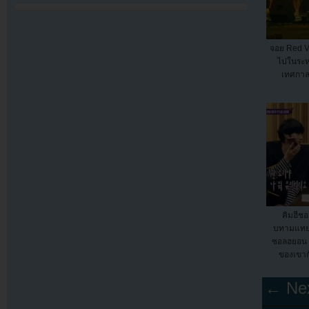
จอย Red Vel
ไปในระห
เทศกาล
คิมฮีช
บทามแทย
ซอลฮยอน 
ของเขาก
← Nex