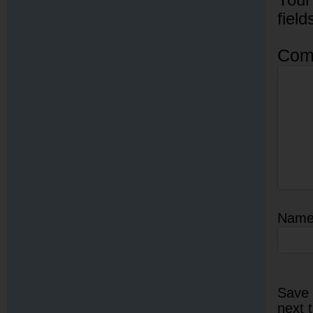
fiel
Com
Nam
Save 
next 