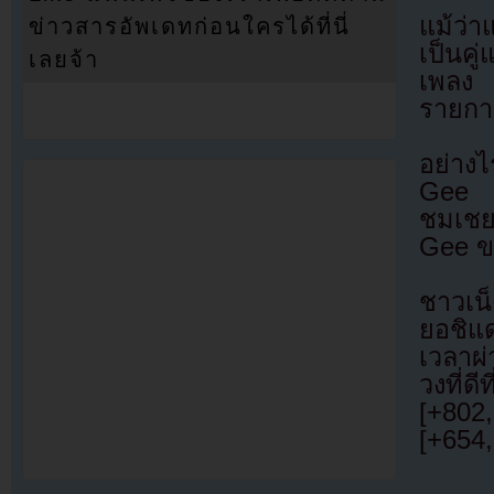
แม้ว่
ข่าวสารอัพเดทก่อนใครได้ที่นี่
เป็นคู
เลยจ้า
เพลง
รายการ
อย่าง
Gee ข
ชมเชย
Gee ข
ชาวเน
ยอชิแ
เวลาผ่
วงที่
[+802,
[+654,