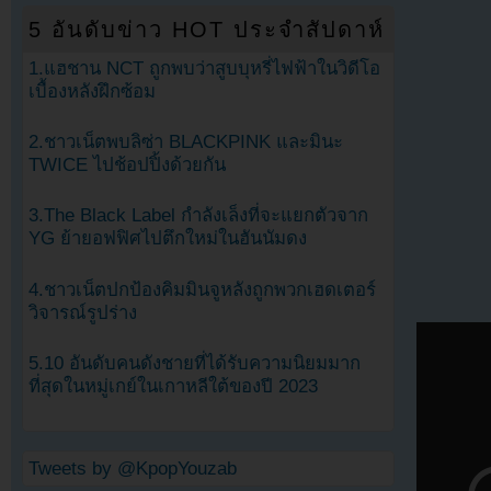
5 อันดับข่าว HOT ประจำสัปดาห์
1.แฮชาน NCT ถูกพบว่าสูบบุหรี่ไฟฟ้าในวิดีโอ
เบื้องหลังฝึกซ้อม
2.ชาวเน็ตพบลิซ่า BLACKPINK และมินะ
TWICE ไปช้อปปิ้งด้วยกัน
3.The Black Label กำลังเล็งที่จะแยกตัวจาก
YG ย้ายอฟฟิศไปตึกใหม่ในฮันนัมดง
4.ชาวเน็ตปกป้องคิมมินจูหลังถูกพวกเฮดเตอร์
วิจารณ์รูปร่าง
5.10 อันดับคนดังชายที่ได้รับความนิยมมาก
ที่สุดในหมู่เกย์ในเกาหลีใต้ของปี 2023
Tweets by @KpopYouzab