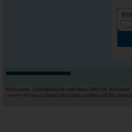
หน้าแรก youzab
รวมวันเกิดศิลปินเกาหลี
เรตติ้ง (Rating) : ซีรี่ย์/วาไรตี้
MV/PV/Teaser
Copyright © 2011
Kpop ข่าวบันเทิงเกาหลี ดาราไอดอล และศิลปินเกาหลี ซีรี่ย์เกาหลี MV เ