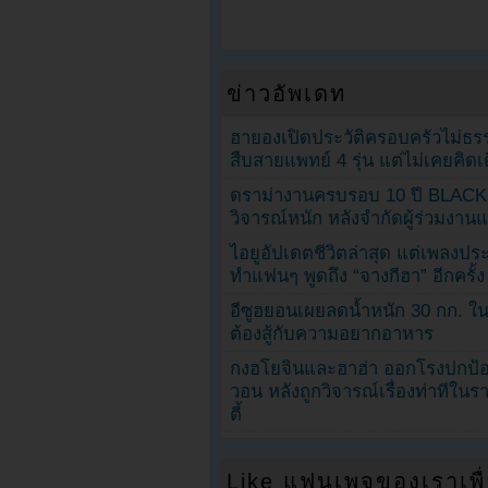
ข่าวอัพเดท
ฮายองเปิดประวัติครอบครัวไม่ธ
สืบสายแพทย์ 4 รุ่น แต่ไม่เคยคิ
ดราม่างานครบรอบ 10 ปี BLAC
วิจารณ์หนัก หลังจำกัดผู้ร่วมงาน
ไอยูอัปเดตชีวิตล่าสุด แต่เพลงป
ทำแฟนๆ พูดถึง “จางกีฮา” อีกครั้ง
อีซูฮยอนเผยลดน้ำหนัก 30 กก. ใน 
ต้องสู้กับความอยากอาหาร
กงฮโยจินและฮาฮ่า ออกโรงปกป้อ
วอน หลังถูกวิจารณ์เรื่องท่าทีใน
ตี้
Like แฟนเพจของเราเพื