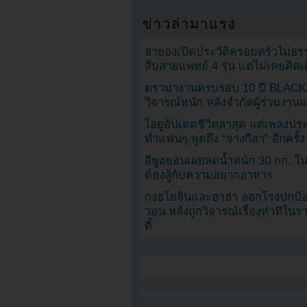
ข่าวล่ามาแรง
ฮายองเปิดประวัติครอบครัวไม่ธ
สืบสายแพทย์ 4 รุ่น แต่ไม่เคยคิ
ดราม่างานครบรอบ 10 ปี BLAC
วิจารณ์หนัก หลังจำกัดผู้ร่วมงาน
ไอยูอัปเดตชีวิตล่าสุด แต่เพลงป
ทำแฟนๆ พูดถึง “จางกีฮา” อีกครั้ง
อีซูฮยอนเผยลดน้ำหนัก 30 กก. ใน 
ต้องสู้กับความอยากอาหาร
กงฮโยจินและฮาฮ่า ออกโรงปกป้อ
วอน หลังถูกวิจารณ์เรื่องท่าทีใน
ตี้