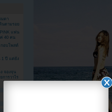
รรมดา
ดเดินตามรอย
KPINK แฟน
แค่ 40 คน
ระกอบโพสต์
1 ปี แต่ยัง
ง จองจุน
รายการวาไร