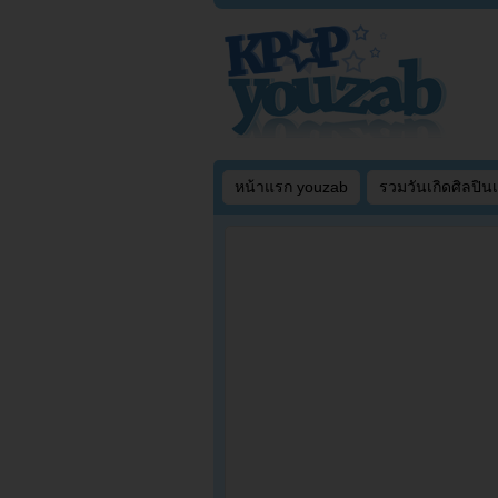
หน้าแรก youzab
รวมวันเกิดศิลปิน