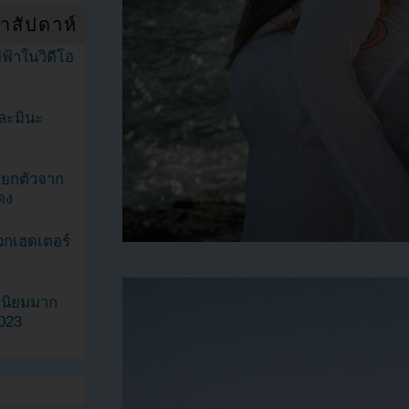
ำสัปดาห์
ฟ้าในวิดีโอ
ละมินะ
ะแยกตัวจาก
ดง
วกเฮดเตอร์
ามนิยมมาก
2023