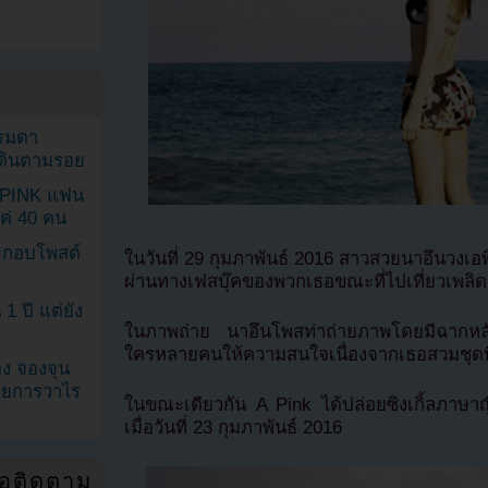
รรมดา
ดเดินตามรอย
KPINK แฟน
แค่ 40 คน
ระกอบโพสต์
ในวันที่ 29 กุมภาพันธ์ 2016 สาวสวยนาอึนวงเอ
ผ่านทางเฟสบุ๊คของพวกเธอขณะที่ไปเที่ยวเพลิ
1 ปี แต่ยัง
ในภาพถ่าย นาอึนโพสท่าถ่ายภาพโดยมีฉากหลั
ใครหลายคนให้ความสนใจเนื่องจากเธอสวมชุดบิกินี
ง จองจุน
รายการวาไร
ในขณะเดียวกัน A Pink ได้ปล่อยซิงเกิ้ลภาษาญ
เมื่อวันที่ 23 กุมภาพันธ์ 2016
่อติดตาม