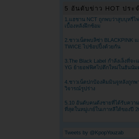
5 อันดับข่าว HOT ประจ
1.แฮชาน NCT ถูกพบว่าสูบบุหรี่ไฟ
เบื้องหลังฝึกซ้อม
2.ชาวเน็ตพบลิซ่า BLACKPINK แ
TWICE ไปช้อปปิ้งด้วยกัน
3.The Black Label กำลังเล็งที่จ
YG ย้ายอฟฟิศไปตึกใหม่ในฮันนัม
4.ชาวเน็ตปกป้องคิมมินจูหลังถูกพ
วิจารณ์รูปร่าง
5.10 อันดับคนดังชายที่ได้รับคว
ที่สุดในหมู่เกย์ในเกาหลีใต้ของปี 
Tweets by @KpopYouzab