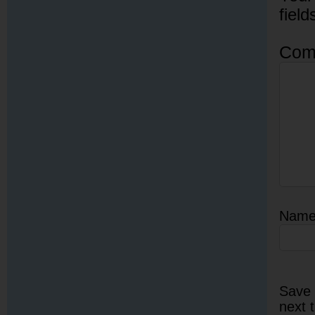
fiel
Com
Nam
Save 
next 