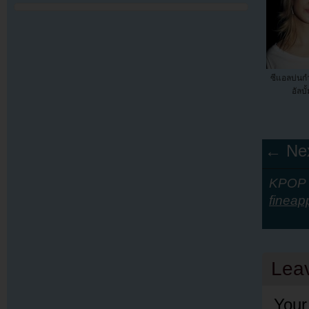
ซีแอลบ่นก
อัลบั
← Nex
KPOP Y
fineap
Lea
Your