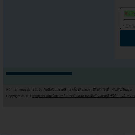
หน้าแรก youzab
รวมวันเกิดศิลปินเกาหลี
เรตติ้ง (Rating) : ซีรี่ย์/วาไรตี้
MV/PV/Teaser
Copyright © 2011
Kpop ข่าวบันเทิงเกาหลี ดาราไอดอล และศิลปินเกาหลี ซีรี่ย์เกาหลี MV เ