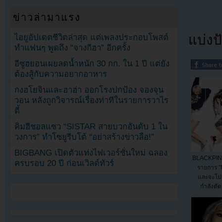
ข่าวล่ามาแรง
แบ่งปั
ไอยูอัปเดตชีวิตล่าสุด แต่เพลงประกอบโพสต์
ทำแฟนๆ พูดถึง “จางกีฮา” อีกครั้ง
อีซูฮยอนเผยลดน้ำหนัก 30 กก. ใน 1 ปี แต่ยัง
ต้องสู้กับความอยากอาหาร
กงฮโยจินและฮาฮ่า ออกโรงปกป้อง จองจุน
วอน หลังถูกวิจารณ์เรื่องท่าทีในรายการวาไร
ตี้
คิมฮีชอลแซว “SISTAR สายบวกอันดับ 1 ใน
วงการ” ทำโซยูรีบโต้ “อย่าสร้างข่าวลือ!”
BIGBANG เปิดตัวแท่งไฟเวอร์ชั่นใหม่ ฉลอง
BLACKPINK
ครบรอบ 20 ปี ก่อนเวิลด์ทัวร์
รายการ 
และจะโป
กำลังตัด
รายกา