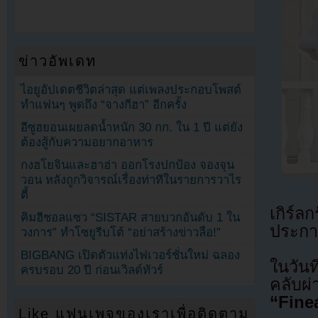
ข่าวอัพเดท
ไอยูอัปเดตชีวิตล่าสุด แต่เพลงประกอบโพสต์
ทำแฟนๆ พูดถึง “จางกีฮา” อีกครั้ง
อีซูฮยอนเผยลดน้ำหนัก 30 กก. ใน 1 ปี แต่ยัง
ต้องสู้กับความอยากอาหาร
กงฮโยจินและฮาฮ่า ออกโรงปกป้อง จองจุน
วอน หลังถูกวิจารณ์เรื่องท่าทีในรายการวาไร
ตี้
เกิร์ล
คิมฮีชอลแซว “SISTAR สายบวกอันดับ 1 ใน
ประกา
วงการ” ทำโซยูรีบโต้ “อย่าสร้างข่าวลือ!”
BIGBANG เปิดตัวแท่งไฟเวอร์ชั่นใหม่ ฉลอง
ในวัน
ครบรอบ 20 ปี ก่อนเวิลด์ทัวร์
คลับผ
“Fine
Like แฟนเพจของเราเพื่อติดตาม