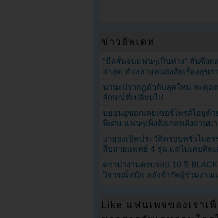
ข่าวอัพเดท
“มือสั่นจนแฟนๆเป็นห่วง” ฮันซึง
ล่าสุด ทำหลายคนสงสัยเรื่องสุขภ
นานะปรากฏตัวกับลุคใหม่ สะดุด
ลักษณ์ที่เปลี่ยนไป
บยอนอูซอกเคยเซอร์ไพรส์ไอยูด้วย
พิเศษ แฟนๆเพิ่งสังเกตหลังผ่านมา
ฮายองเปิดประวัติครอบครัวไม่ธ
สืบสายแพทย์ 4 รุ่น แต่ไม่เคยคิ
ดราม่างานครบรอบ 10 ปี BLAC
วิจารณ์หนัก หลังจำกัดผู้ร่วมงาน
Like แฟนเพจของเราเพื