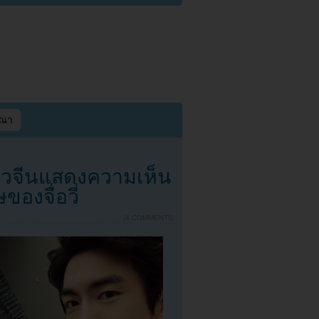
ษณา
ชาวจีนแสดงความเห็น
องจื่อวี่
{
4 COMMENTS
}