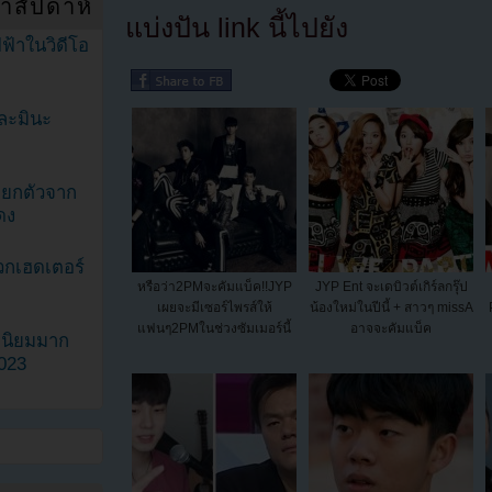
ำสัปดาห์
แบ่งปัน link นี้ไปยัง
ฟ้าในวิดีโอ
ละมินะ
ะแยกตัวจาก
ดง
วกเฮดเตอร์
หรือว่า2PMจะคัมแบ็ค!!JYP
JYP Ent จะเดบิวต์เกิร์ลกรุ๊ป
เผยจะมีเซอร์ไพรส์ให้
น้องใหม่ในปีนี้ + สาวๆ missA
แฟนๆ2PMในช่วงซัมเมอร์นี้
อาจจะคัมแบ็ค
ามนิยมมาก
2023