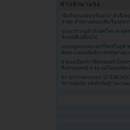
ข่าวล่ามาแรง
“มือสั่นจนแฟนๆเป็นห่วง” ฮันซึง
ล่าสุด ทำหลายคนสงสัยเรื่องสุขภ
นานะปรากฏตัวกับลุคใหม่ สะดุด
ลักษณ์ที่เปลี่ยนไป
บยอนอูซอกเคยเซอร์ไพรส์ไอยูด้วย
พิเศษ แฟนๆเพิ่งสังเกตหลังผ่านมา
ฮายองเปิดประวัติครอบครัวไม่ธ
สืบสายแพทย์ 4 รุ่น แต่ไม่เคยคิ
ดราม่างานครบรอบ 10 ปี BLAC
วิจารณ์หนัก หลังจำกัดผู้ร่วมงาน