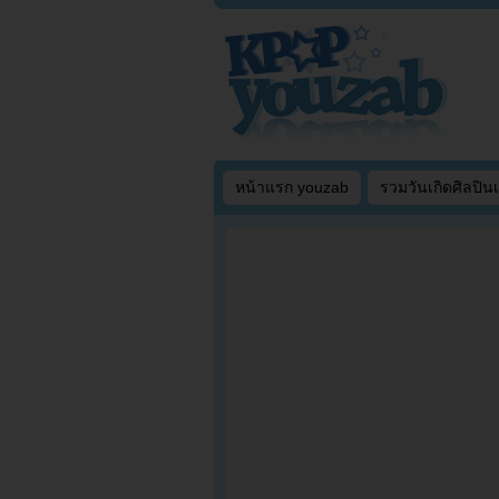
หน้าแรก youzab
รวมวันเกิดศิลปิน