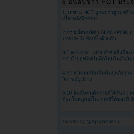
5 อันดับข่าว HOT ประจ
1.แฮชาน NCT ถูกพบว่าสูบบุหรี่ไฟ
เบื้องหลังฝึกซ้อม
2.ชาวเน็ตพบลิซ่า BLACKPINK แ
TWICE ไปช้อปปิ้งด้วยกัน
3.The Black Label กำลังเล็งที่จ
YG ย้ายอฟฟิศไปตึกใหม่ในฮันนัม
4.ชาวเน็ตปกป้องคิมมินจูหลังถูกพ
วิจารณ์รูปร่าง
5.10 อันดับคนดังชายที่ได้รับคว
ที่สุดในหมู่เกย์ในเกาหลีใต้ของปี 
Tweets by @KpopYouzab