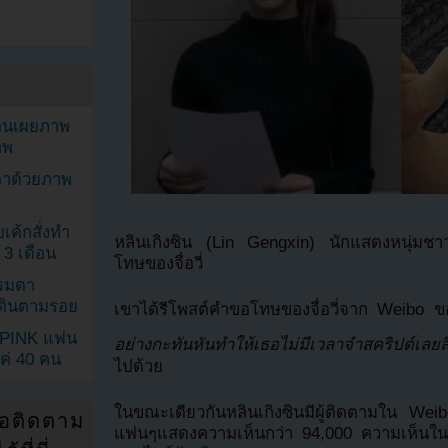
ยอนเผยภาพ
าพ
ตาด้วยภาพ
เค้กสั่งทำ
หลินเกิงซิน (Lin Gengxin) นักแสดงหนุ่มช
 3 เดือน
โทษของจื่อวี่
รรมดา
ดเดินตามรอย
เขาได้รีโพสต์คำขอโทษของจื่อวี่จาก Weibo
KPINK แฟน
อย่างกะทันหันทำให้เธอไม่มีเวลาจำสคริปต์เลยส
แค่ 40 คน
ไปด้วย
ในขณะเดียวกันหลินเกิงซินมีผู้ติดตามใน Wei
่อติดตาม
แฟนๆแสดงความเห็นกว่า 94,000 ความเห็นในโ