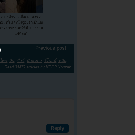
วงการนักข่าวเลือกมาดงซอก,
คิมแทริ และนัมจูฮยอกเป็นนัก
แสดงภาพยนตร์ที่มี “มารยาท
แย่ที่สุด”
Previous post →
โทษ
,
จีน
,
จื่อวี่
,
นักแสดง
,
รีโพสต์
,
หลิน
Read 34479 articles by
KPOP Youzab
Reply