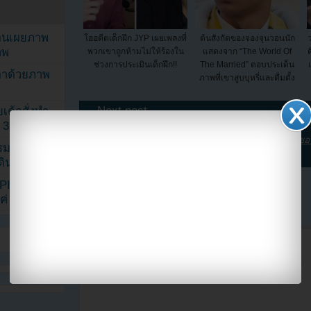
ยอนเผยภาพ
โฮอดีตเด็กฝึก JYP เผยเพลงที่
ต้นสังกัดของจองจุนวอนนัก
าพ
พวกเขาถูกห้ามไม่ให้ร้องใน
แสดงจาก “The World Of
ช่วงการประเมินเด็กฝึก!!
The Married” ตอบประเด็น
ตาด้วยภาพ
ภาพที่เขาสูบบุหรี่และดื่มตั้ง
แต...
← Next post
เค้กสั่งทำ
 3 เดือน
KPOP Youzab tagged this post with:
JYP
,
weibo
,
คำขอ
รรมดา
เกิงซิน
,
เหน็บแนม
ดเดินตามรอย
KPINK แฟน
4 Comments
แค่ 40 คน
B79C
January 19, 2016 at 8:15 am
เกาะกระแสหรอ?