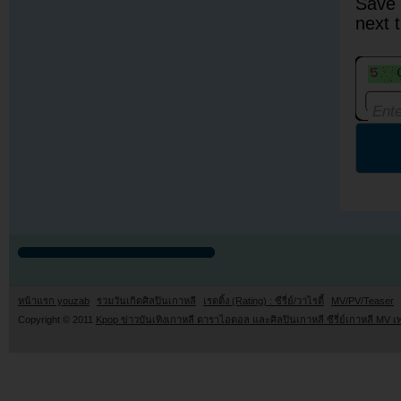
Save 
next 
หน้าแรก youzab
รวมวันเกิดศิลปินเกาหลี
เรตติ้ง (Rating) : ซีรี่ย์/วาไรตี้
MV/PV/Teaser
Copyright © 2011
Kpop ข่าวบันเทิงเกาหลี ดาราไอดอล และศิลปินเกาหลี ซีรี่ย์เกาหลี MV เ