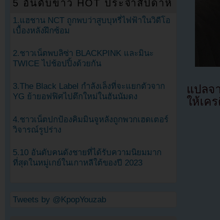
5 อันดับข่าว HOT ประจำสัปดาห์
1.แฮชาน NCT ถูกพบว่าสูบบุหรี่ไฟฟ้าในวิดีโอ
เบื้องหลังฝึกซ้อม
2.ชาวเน็ตพบลิซ่า BLACKPINK และมินะ
TWICE ไปช้อปปิ้งด้วยกัน
3.The Black Label กำลังเล็งที่จะแยกตัวจาก
แปลจ
YG ย้ายอฟฟิศไปตึกใหม่ในฮันนัมดง
ให้เคร
4.ชาวเน็ตปกป้องคิมมินจูหลังถูกพวกเฮดเตอร์
วิจารณ์รูปร่าง
5.10 อันดับคนดังชายที่ได้รับความนิยมมาก
ที่สุดในหมู่เกย์ในเกาหลีใต้ของปี 2023
Tweets by @KpopYouzab