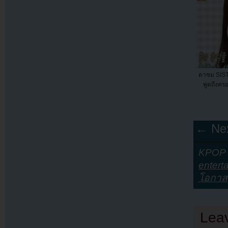
ดาซม SISTA
พูดถึงคร
← Nex
KPOP Y
entert
โอกาส
Lea