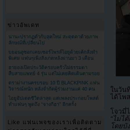
ข่าวอัพเดท
นานะปรากฏตัวกับลุคใหม่ สะดุดตาด้วยภาพ
ลักษณ์ที่เปลี่ยนไป
บยอนอูซอกเคยเซอร์ไพรส์ไอยูด้วยเค้กสั่งทำ
พิเศษ แฟนๆเพิ่งสังเกตหลังผ่านมา 3 เดือน
ฮายองเปิดประวัติครอบครัวไม่ธรรมดา
สืบสายแพทย์ 4 รุ่น แต่ไม่เคยคิดเดินตามรอย
ดราม่างานครบรอบ 10 ปี BLACKPINK แฟน
ในวัน
วิจารณ์หนัก หลังจำกัดผู้ร่วมงานแค่ 40 คน
ได้โพ
ไอยูอัปเดตชีวิตล่าสุด แต่เพลงประกอบโพสต์
ทำแฟนๆ พูดถึง “จางกีฮา” อีกครั้ง
โจวมี
“ไม่ไ
Like แฟนเพจของเราเพื่อติดตาม
โดยบัง