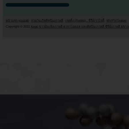
หน้าแรก youzab
รวมวันเกิดศิลปินเกาหลี
เรตติ้ง (Rating) : ซีรี่ย์/วาไรตี้
MV/PV/Teaser
Copyright © 2011
Kpop ข่าวบันเทิงเกาหลี ดาราไอดอล และศิลปินเกาหลี ซีรี่ย์เกาหลี MV เ