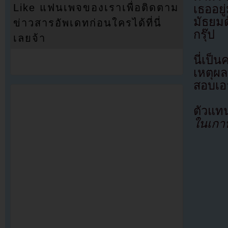
Like แฟนเพจของเราเพื่อติดตาม
เธออยู
มัธยมต
ข่าวสารอัพเดทก่อนใครได้ที่นี่
กรุ๊ป
เลยจ้า
นี่เป็
เหตุผลท
สอบเอา
ตัวแทน
ในเกาห