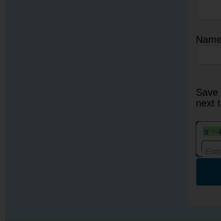
Nam
Save 
next 