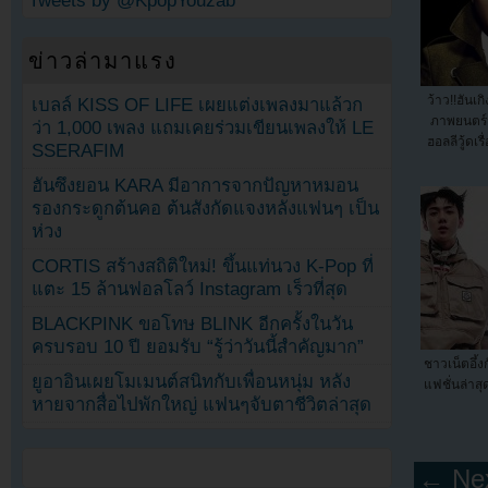
Tweets by @KpopYouzab
ข่าวล่ามาแรง
ว้าว!!ฮันเ
เบลล์ KISS OF LIFE เผยแต่งเพลงมาแล้วก
ภาพยนตร์ฟ
ว่า 1,000 เพลง แถมเคยร่วมเขียนเพลงให้ LE
ฮอลลีวู้ดเร
SSERAFIM
ฮันซึงยอน KARA มีอาการจากปัญหาหมอน
รองกระดูกต้นคอ ต้นสังกัดแจงหลังแฟนๆ เป็น
ห่วง
CORTIS สร้างสถิติใหม่! ขึ้นแท่นวง K-Pop ที่
แตะ 15 ล้านฟอลโลว์ Instagram เร็วที่สุด
BLACKPINK ขอโทษ BLINK อีกครั้งในวัน
ครบรอบ 10 ปี ยอมรับ “รู้ว่าวันนี้สำคัญมาก”
ชาวเน็ตอึ้
ยูอาอินเผยโมเมนต์สนิทกับเพื่อนหนุ่ม หลัง
แฟชั่นล่าส
หายจากสื่อไปพักใหญ่ แฟนๆจับตาชีวิตล่าสุด
← Nex