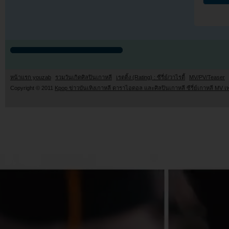
หน้าแรก youzab
รวมวันเกิดศิลปินเกาหลี
เรตติ้ง (Rating) : ซีรี่ย์/วาไรตี้
MV/PV/Teaser
Copyright © 2011
Kpop ข่าวบันเทิงเกาหลี ดาราไอดอล และศิลปินเกาหลี ซีรี่ย์เกาหลี MV เ