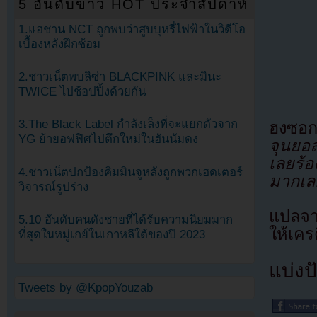
5 อันดับข่าว HOT ประจำสัปดาห์
1.แฮชาน NCT ถูกพบว่าสูบบุหรี่ไฟฟ้าในวิดีโอ
เบื้องหลังฝึกซ้อม
2.ชาวเน็ตพบลิซ่า BLACKPINK และมินะ
TWICE ไปช้อปปิ้งด้วยกัน
3.The Black Label กำลังเล็งที่จะแยกตัวจาก
ฮงซอก
YG ย้ายอฟฟิศไปตึกใหม่ในฮันนัมดง
จุนยอล
เลยร้อ
4.ชาวเน็ตปกป้องคิมมินจูหลังถูกพวกเฮดเตอร์
มากเล
วิจารณ์รูปร่าง
แปลจ
5.10 อันดับคนดังชายที่ได้รับความนิยมมาก
ให้เคร
ที่สุดในหมู่เกย์ในเกาหลีใต้ของปี 2023
แบ่งปั
Tweets by @KpopYouzab