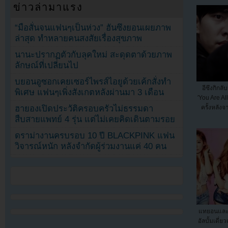
ข่าวล่ามาแรง
“มือสั่นจนแฟนๆเป็นห่วง” ฮันซึงยอนเผยภาพ
ล่าสุด ทำหลายคนสงสัยเรื่องสุขภาพ
นานะปรากฏตัวกับลุคใหม่ สะดุดตาด้วยภาพ
ลักษณ์ที่เปลี่ยนไป
บยอนอูซอกเคยเซอร์ไพรส์ไอยูด้วยเค้กสั่งทำ
อีซึงกิกล
พิเศษ แฟนๆเพิ่งสังเกตหลังผ่านมา 3 เดือน
′You Are Al
ครั้งหลังจ
ฮายองเปิดประวัติครอบครัวไม่ธรรมดา
สืบสายแพทย์ 4 รุ่น แต่ไม่เคยคิดเดินตามรอย
ดราม่างานครบรอบ 10 ปี BLACKPINK แฟน
วิจารณ์หนัก หลังจำกัดผู้ร่วมงานแค่ 40 คน
แทยอนและท
อัลบั้มเดี่