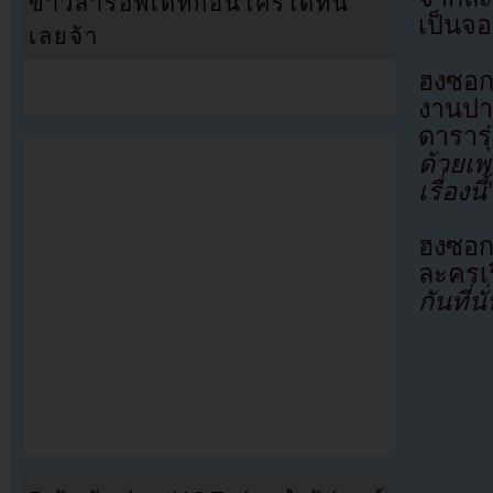
ข่าวสารอัพเดทก่อนใครได้ที่นี่
เป็นจ
เลยจ้า
ฮงซอกช
งานปา
ดารารุ
ด้วยเ
เรื่องนี้
ฮงซอกช
ละครเร
กันที่น