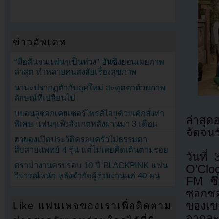
ข่าวอัพเดท
“มือสั่นจนแฟนๆเป็นห่วง” ฮันซึงยอนเผยภาพ
ล่าสุด ทำหลายคนสงสัยเรื่องสุขภาพ
นานะปรากฏตัวกับลุคใหม่ สะดุดตาด้วยภาพ
ลักษณ์ที่เปลี่ยนไป
บยอนอูซอกเคยเซอร์ไพรส์ไอยูด้วยเค้กสั่งทำ
ล่าสุด
พิเศษ แฟนๆเพิ่งสังเกตหลังผ่านมา 3 เดือน
จัดจนร
ฮายองเปิดประวัติครอบครัวไม่ธรรมดา
สืบสายแพทย์ 4 รุ่น แต่ไม่เคยคิดเดินตามรอย
วันที
ดราม่างานครบรอบ 10 ปี BLACKPINK แฟน
O’Clo
วิจารณ์หนัก หลังจำกัดผู้ร่วมงานแค่ 40 คน
FM ซึ
ซอกชอ
ของเข
Like แฟนเพจของเราเพื่อติดตาม
จากละ