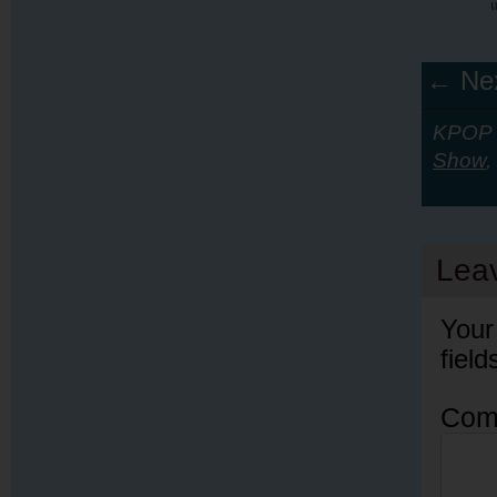
← Nex
KPOP Y
Show
,
Lea
Your
fiel
Com