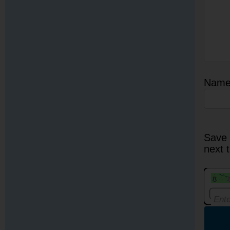
Nam
Save 
next 