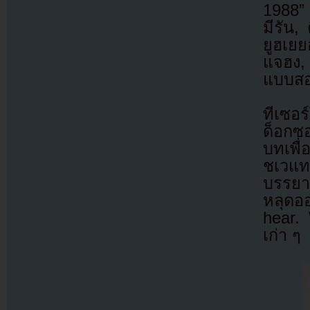
1988” 
มีรัน
ยูฮเยย
แจฮง,
แบบสอง
ทีเซอร
ด็อกซอ
บทเพื
ชเวแ
บรรยา
หลุดอ
hear. 
เก่า ๆ