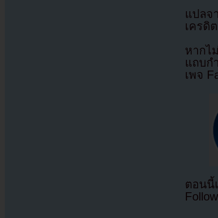
แปลจ
เครดิต
หากไม
แถบกำล
เพจ F
ตอนนี
Follow