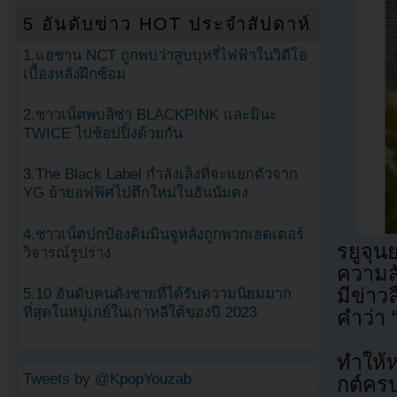
5 อันดับข่าว HOT ประจำสัปดาห์
1.แฮชาน NCT ถูกพบว่าสูบบุหรี่ไฟฟ้าในวิดีโอ
เบื้องหลังฝึกซ้อม
2.ชาวเน็ตพบลิซ่า BLACKPINK และมินะ
TWICE ไปช้อปปิ้งด้วยกัน
3.The Black Label กำลังเล็งที่จะแยกตัวจาก
YG ย้ายอฟฟิศไปตึกใหม่ในฮันนัมดง
4.ชาวเน็ตปกป้องคิมมินจูหลังถูกพวกเฮดเตอร์
รยูจุน
วิจารณ์รูปร่าง
ความสั
มีข่าว
5.10 อันดับคนดังชายที่ได้รับความนิยมมาก
ที่สุดในหมู่เกย์ในเกาหลีใต้ของปี 2023
คำว่า 
ทำให้ห
Tweets by @KpopYouzab
กต์ครบ