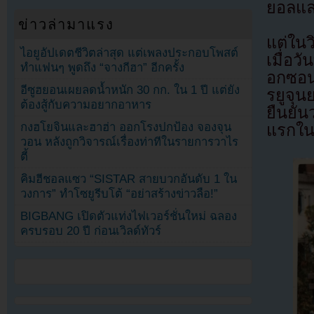
ยอลและ
ข่าวล่ามาแรง
แต่ในว
ไอยูอัปเดตชีวิตล่าสุด แต่เพลงประกอบโพสต์
เมื่อว
ทำแฟนๆ พูดถึง “จางกีฮา” อีกครั้ง
อกซอน
อีซูฮยอนเผยลดน้ำหนัก 30 กก. ใน 1 ปี แต่ยัง
รยูจุน
ต้องสู้กับความอยากอาหาร
ยืนยัน
กงฮโยจินและฮาฮ่า ออกโรงปกป้อง จองจุน
แรกใน
วอน หลังถูกวิจารณ์เรื่องท่าทีในรายการวาไร
ตี้
คิมฮีชอลแซว “SISTAR สายบวกอันดับ 1 ใน
วงการ” ทำโซยูรีบโต้ “อย่าสร้างข่าวลือ!”
BIGBANG เปิดตัวแท่งไฟเวอร์ชั่นใหม่ ฉลอง
ครบรอบ 20 ปี ก่อนเวิลด์ทัวร์