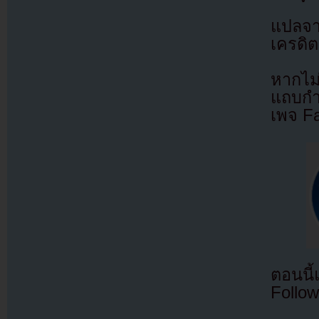
แปลจ
เครดิต
หากไม
แถบกำล
เพจ F
ตอนนี
Follow