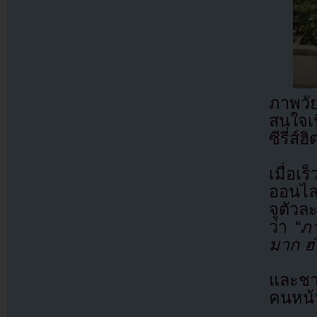
ภาพวั
สนใจเน
ซีรี่ส์
เมื่อเ
ออนไล
จูตัวล
ว่า
“ภ
มาก ฮ่
และชา
คนหน้