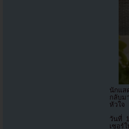
นักแส
กลับม
หัวใจ
วันที่
เซอร์