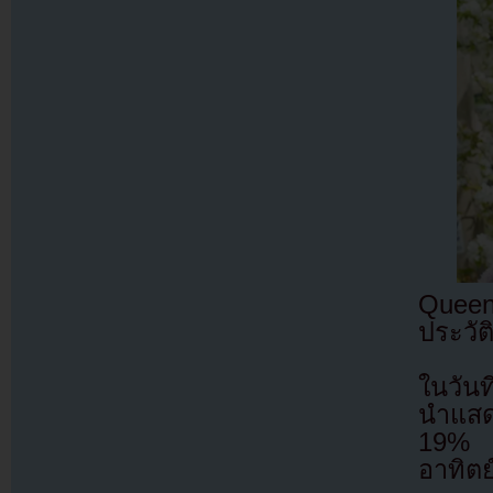
Queen
ประวั
ในวัน
นำแสดง
19% ทำ
อาทิตย