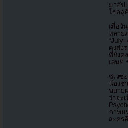
มาอัปเ
โรคลูค
เมื่อว
หลายภ
“July
คงส่งร
ที่ยั
เล่นท
ชเวซอ
น้องช
ขยายผ
ว่าจะ
Psych
ภาพยน
ละครอ