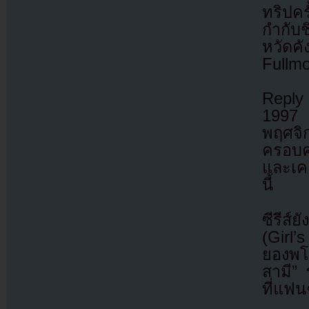
ทริปคร
กำกับช
หวัดค
Fullm
Reply 
1997 
พฤศจิก
ครอบค
และเคย
นี้
ซีรีส์
(Girl
ยองพโย
สามี”
ที่แฟน