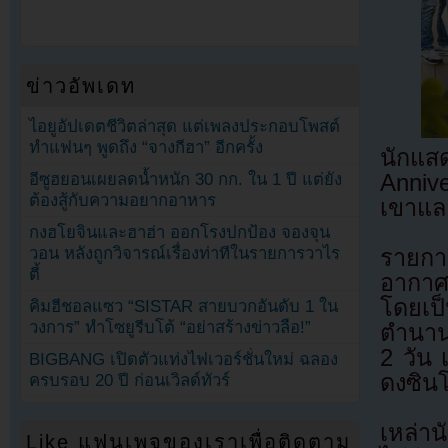
ข่าวอัพเดท
ไอยูอัปเดตชีวิตล่าสุด แต่เพลงประกอบโพสต์
ทำแฟนๆ พูดถึง “จางกีฮา” อีกครั้ง
นักแส
อีซูฮยอนเผยลดน้ำหนัก 30 กก. ใน 1 ปี แต่ยัง
Anniv
ต้องสู้กับความอยากอาหาร
เขาแล
กงฮโยจินและฮาฮ่า ออกโรงปกป้อง จองจุน
วอน หลังถูกวิจารณ์เรื่องท่าทีในรายการวาไร
รายกา
ตี้
อากาศ
โดยเป
คิมฮีชอลแซว “SISTAR สายบวกอันดับ 1 ใน
วงการ” ทำโซยูรีบโต้ “อย่าสร้างข่าวลือ!”
ตำนานใ
2 วัน 
BIGBANG เปิดตัวแท่งไฟเวอร์ชั่นใหม่ ฉลอง
ดงซิน
ครบรอบ 20 ปี ก่อนเวิลด์ทัวร์
เหล่า
Like แฟนเพจของเราเพื่อติดตาม