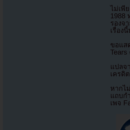
ไม่เพี
1988 ท
รองจา
เรื่องน
ขอแสด
Tears 
แปลจ
เครดิต
หากไม
แถบกำล
เพจ F