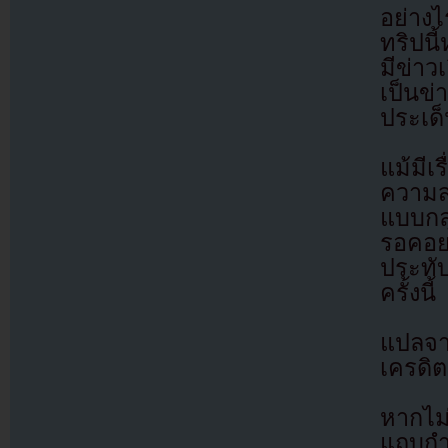
อย่างไ
ทริปนี
มีข่า
เป็นข่
ประเด
แม้มีเ
ความส
แบบกลุ
รอคอย
ประทั
ครั้งนี้
แปลจ
เครดิต
หากไม
แถบกำล