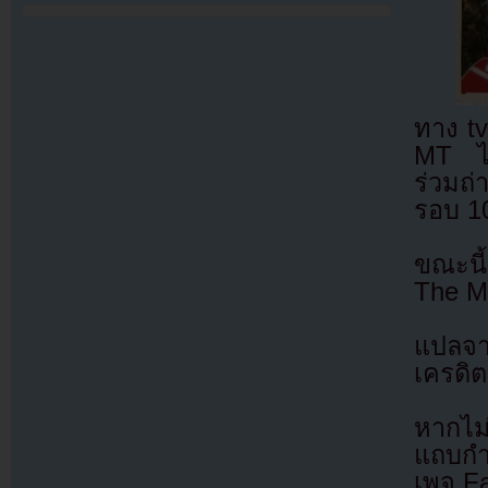
ทาง tv
MT ได้
ร่วมถ
รอบ 10
ขณะนี้
The M
แปลจ
เครดิต
หากไม
แถบกำล
เพจ F