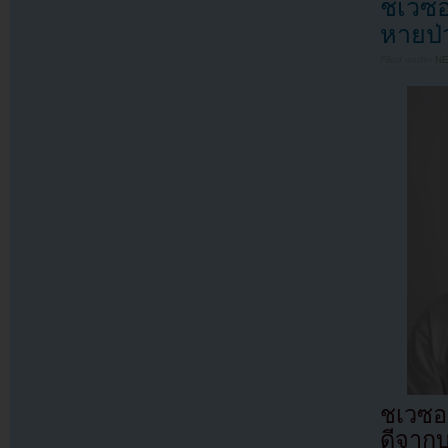
ชเวซอ
หายป่ว
Filed under
N
ชเวซอ
ดีจากบ