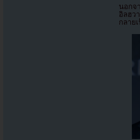
นอกจาก
อิลฮวา
กลายเป