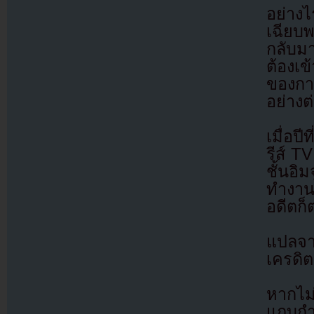
อย่างไ
เฉียบ
กลับม
ต้องเข
ของการ
อย่างต่
เมื่อป
รีส์ 
ชั้นอ
ทำงาน
อดีตก็
แปลจ
เครดิต
หากไม
แถบกำล