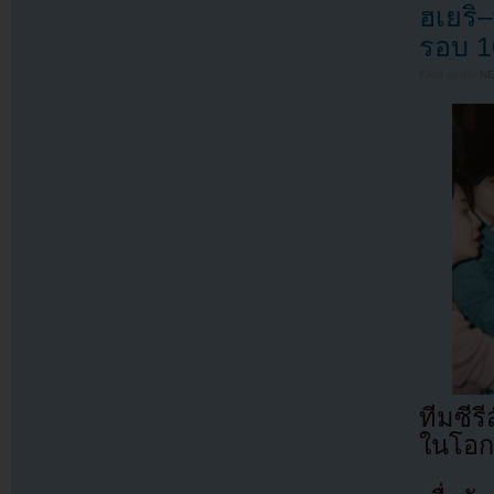
ฮเยริ
รอบ 1
Filed under
N
ทีมซีร
ในโอกา