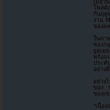
เมื่อว
โพสต์
กันฤดู
งาน M
ของผลง
ในภาพม
ซองกย
ยูฮเย
พร้อมแ
ประทั
อย่างดี
อย่างไ
ของ รย
ของเขา
“เนื่