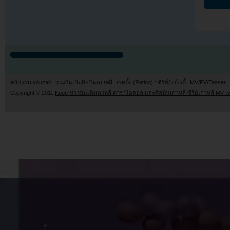
หน้าแรก youzab
รวมวันเกิดศิลปินเกาหลี
เรตติ้ง (Rating) : ซีรี่ย์/วาไรตี้
MV/PV/Teaser
Copyright © 2011
Kpop ข่าวบันเทิงเกาหลี ดาราไอดอล และศิลปินเกาหลี ซีรี่ย์เกาหลี MV เ