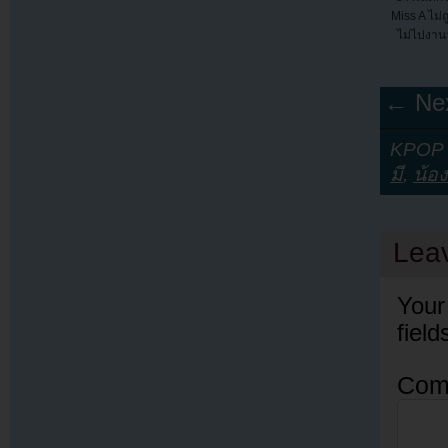
Miss A ไม่ถ
ไม่ไปงานว
← Nex
KPOP Y
มี
,
น้อ
Lea
Your
fiel
Com