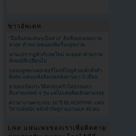
ข่าวอัพเดท
“มือสั่นจนแฟนๆเป็นห่วง” ฮันซึงยอนเผยภาพ
ล่าสุด ทำหลายคนสงสัยเรื่องสุขภาพ
นานะปรากฏตัวกับลุคใหม่ สะดุดตาด้วยภาพ
ลักษณ์ที่เปลี่ยนไป
บยอนอูซอกเคยเซอร์ไพรส์ไอยูด้วยเค้กสั่งทำ
พิเศษ แฟนๆเพิ่งสังเกตหลังผ่านมา 3 เดือน
ฮายองเปิดประวัติครอบครัวไม่ธรรมดา
สืบสายแพทย์ 4 รุ่น แต่ไม่เคยคิดเดินตามรอย
ดราม่างานครบรอบ 10 ปี BLACKPINK แฟน
วิจารณ์หนัก หลังจำกัดผู้ร่วมงานแค่ 40 คน
Like แฟนเพจของเราเพื่อติดตาม