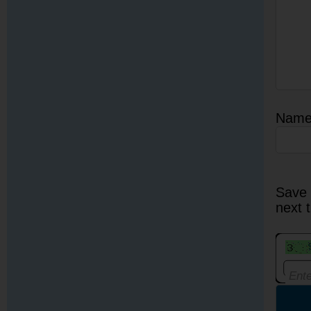
Nam
Save 
next 