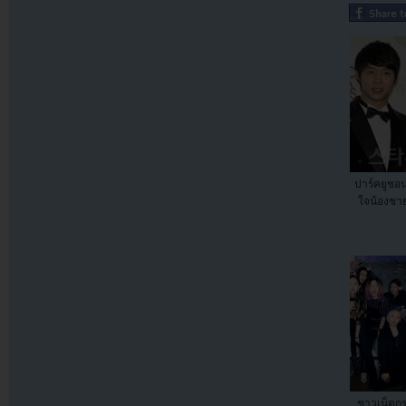
ปาร์คยูชอ
ใจน้องชา
ชาวเน็ตกร