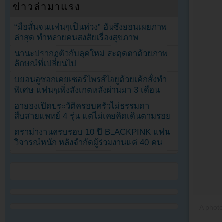
ข่าวล่ามาแรง
“มือสั่นจนแฟนๆเป็นห่วง” ฮันซึงยอนเผยภาพ
ล่าสุด ทำหลายคนสงสัยเรื่องสุขภาพ
นานะปรากฏตัวกับลุคใหม่ สะดุดตาด้วยภาพ
ลักษณ์ที่เปลี่ยนไป
บยอนอูซอกเคยเซอร์ไพรส์ไอยูด้วยเค้กสั่งทำ
พิเศษ แฟนๆเพิ่งสังเกตหลังผ่านมา 3 เดือน
ฮายองเปิดประวัติครอบครัวไม่ธรรมดา
สืบสายแพทย์ 4 รุ่น แต่ไม่เคยคิดเดินตามรอย
ดราม่างานครบรอบ 10 ปี BLACKPINK แฟน
วิจารณ์หนัก หลังจำกัดผู้ร่วมงานแค่ 40 คน
A phot