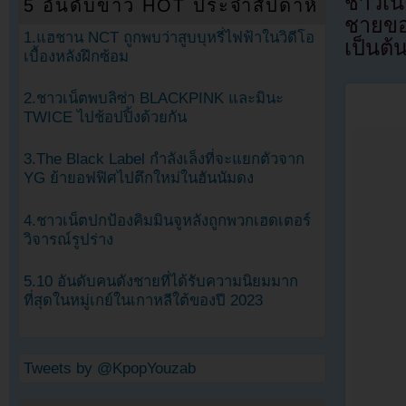
ชาวเน
5 อันดับข่าว HOT ประจำสัปดาห์
ชายขอ
1.แฮชาน NCT ถูกพบว่าสูบบุหรี่ไฟฟ้าในวิดีโอ
เป็นต้
เบื้องหลังฝึกซ้อม
2.ชาวเน็ตพบลิซ่า BLACKPINK และมินะ
TWICE ไปช้อปปิ้งด้วยกัน
3.The Black Label กำลังเล็งที่จะแยกตัวจาก
YG ย้ายอฟฟิศไปตึกใหม่ในฮันนัมดง
4.ชาวเน็ตปกป้องคิมมินจูหลังถูกพวกเฮดเตอร์
วิจารณ์รูปร่าง
5.10 อันดับคนดังชายที่ได้รับความนิยมมาก
ที่สุดในหมู่เกย์ในเกาหลีใต้ของปี 2023
Tweets by @KpopYouzab