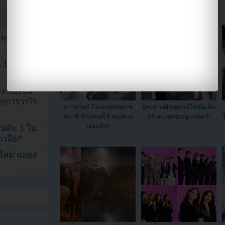
ระกอบโพสต์
1 ปี แต่ยัง
ง จองจุน
รายการวาไร
ข่าวด่วน!! T-ara ปล่อยภาพ
ผู้ชมต่างประหลาดใจเมื่อเห็น
สมาชิกใหม่คนที่ 8 ของพวก
กล้ามแขนของยูแจซอก!!
เธอแล้ว!!
นดับ 1 ใน
าวลือ!”
นใหม่ ฉลอง