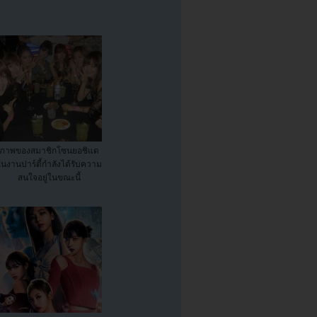
ภาพของสมาชิกโซนยอชิแด
ในงานปาร์ตี้กำลังได้รับความ
สนใจอยู่ในขณะนี้