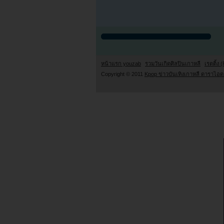
หน้าแรก youzab
รวมวันเกิดศิลปินเกาหลี
เรตติ้ง (
Copyright © 2011
Kpop ข่าวบันเทิงเกาหลี ดาราไอดอ