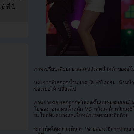
ที่นี่
ภาพเปรียบเทียบก่อนและหลังลดน้ำหนักของฮโย
หลังจากที่เธอลดน้ำหนักลงไป5กิโลกรัม หัวหน้
ของเธอได้เปลี่ยนไป
ภาพถ่ายของเธอถูกอัพโหลดขึ้นบนชุมชนออนไล
โยซองก่อนลดหน้ำหนัก VS หลังลดน้ำหนักลง5กิ
สะโพกที่แคบลงและใบหน้าเธอผอมลงอีกด้วย
ชาวเน็ตให้ความเห็นว่า “ช่วยสอนวิธีการทานอ