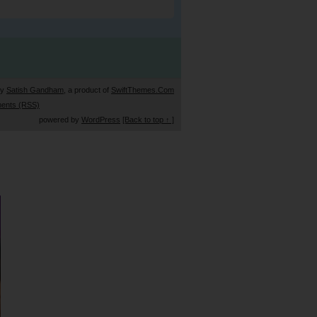
by
Satish Gandham
, a product of
SwiftThemes.Com
ents (RSS)
powered by
WordPress
[Back to top ↑ ]