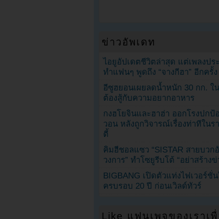
ข่าวอัพเดท
ไอยูอัปเดตชีวิตล่าสุด แต่เพลงป
ทำแฟนๆ พูดถึง “จางกีฮา” อีกครั้ง
อีซูฮยอนเผยลดน้ำหนัก 30 กก. ใน 
ต้องสู้กับความอยากอาหาร
กงฮโยจินและฮาฮ่า ออกโรงปกป้อ
วอน หลังถูกวิจารณ์เรื่องท่าทีใน
ตี้
คิมฮีชอลแซว “SISTAR สายบวกอั
วงการ” ทำโซยูรีบโต้ “อย่าสร้างข่
BIGBANG เปิดตัวแท่งไฟเวอร์ชั่
ครบรอบ 20 ปี ก่อนเวิลด์ทัวร์
Like แฟนเพจของเราเพื