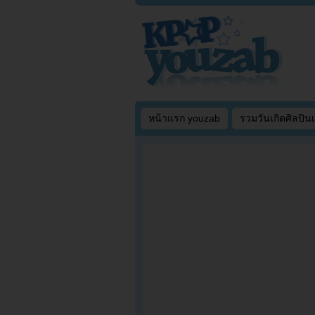
หน้าแรก youzab
รวมวันเกิดศิลปิน