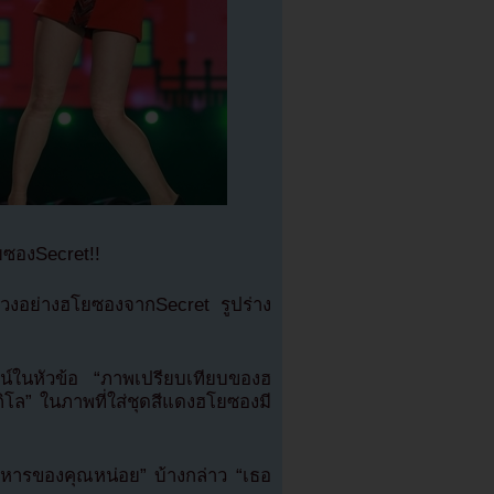
ซองSecret!!
าวงอย่างฮโยซองจากSecret รูปร่าง
น์ในหัวข้อ “ภาพเปรียบเทียบของฮ
โล” ในภาพที่ใส่ชุดสีแดงฮโยซองมี
าหารของคุณหน่อย” บ้างกล่าว “เธอ