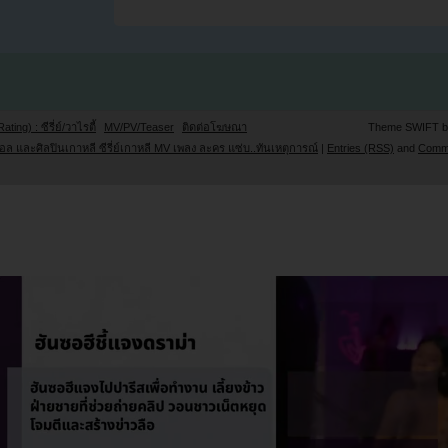
Rating) : ซีรี่ย์/วาไรตี้
MV/PV/Teaser
ติดต่อโฆษณา
Theme SWIFT 
ล และศิลปินเกาหลี ซีรี่ย์เกาหลี MV เพลง ละคร แซ่บ..ทันเหตุการณ์
|
Entries (RSS)
and
Comm