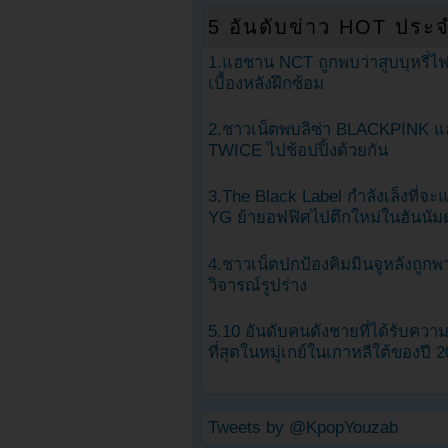
5 อันดับข่าว HOT ประจ
1.แฮชาน NCT ถูกพบว่าสูบบุหรี่ไฟ
เบื้องหลังฝึกซ้อม
2.ชาวเน็ตพบลิซ่า BLACKPINK แ
TWICE ไปช้อปปิ้งด้วยกัน
3.The Black Label กำลังเล็งที่จ
YG ย้ายอฟฟิศไปตึกใหม่ในฮันนัม
4.ชาวเน็ตปกป้องคิมมินจูหลังถูกพ
วิจารณ์รูปร่าง
5.10 อันดับคนดังชายที่ได้รับคว
ที่สุดในหมู่เกย์ในเกาหลีใต้ของปี 
Tweets by @KpopYouzab