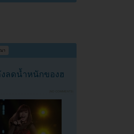
ษณา
ังลดน้ำหนักของฮ
{
NO COMMENTS
}