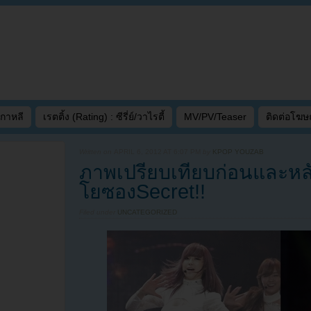
เกาหลี
เรตติ้ง (Rating) : ซีรี่ย์/วาไรตี้
MV/PV/Teaser
ติดต่อโฆ
Written on
APRIL 6, 2012 AT 6:07 PM
by
KPOP YOUZAB
ภาพเปรียบเทียบก่อนและหล
โยซองSecret!!
Filed under
UNCATEGORIZED