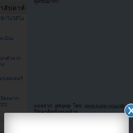
ดูดีขึ้นมาก!!”
ำสัปดาห์
ฟ้าในวิดีโอ
ละมินะ
ะแยกตัวจาก
ดง
วกเฮดเตอร์
ามนิยมมาก
2023
แปลจาก allkpop โดย
www.kpop.youzab.co
ให้เครดิตทั้งหมดด้วย
แบ่งปัน link นี้ไปยัง