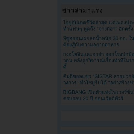
ข่าวล่ามาแรง
ไอยูอัปเดตชีวิตล่าสุด แต่เพลงป
ทำแฟนๆ พูดถึง “จางกีฮา” อีกครั้ง
อีซูฮยอนเผยลดน้ำหนัก 30 กก. ใน 
ต้องสู้กับความอยากอาหาร
กงฮโยจินและฮาฮ่า ออกโรงปกป้อ
วอน หลังถูกวิจารณ์เรื่องท่าทีใน
ตี้
คิมฮีชอลแซว “SISTAR สายบวกอั
วงการ” ทำโซยูรีบโต้ “อย่าสร้างข่
BIGBANG เปิดตัวแท่งไฟเวอร์ชั่
ครบรอบ 20 ปี ก่อนเวิลด์ทัวร์