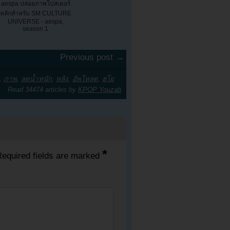
aespa ปล่อยภาพโปสเตอร์
หลักสำหรับ SM CULTURE
UNIVERSE - aespa,
season 1
Previous post →
,
ภาพ
,
ลดน้ำหนัก
,
หลัง
,
อัพโหลด
,
ฮโย
Read 34474 articles by
KPOP Youzab
*
equired fields are marked