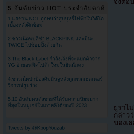
จึงตอ
5 อันดับข่าว HOT ประจำสัปดาห์
1.แฮชาน NCT ถูกพบว่าสูบบุหรี่ไฟฟ้าในวิดีโอ
เบื้องหลังฝึกซ้อม
2.ชาวเน็ตพบลิซ่า BLACKPINK และมินะ
TWICE ไปช้อปปิ้งด้วยกัน
3.The Black Label กำลังเล็งที่จะแยกตัวจาก
YG ย้ายอฟฟิศไปตึกใหม่ในฮันนัมดง
4.ชาวเน็ตปกป้องคิมมินจูหลังถูกพวกเฮดเตอร์
วิจารณ์รูปร่าง
5.10 อันดับคนดังชายที่ได้รับความนิยมมาก
ที่สุดในหมู่เกย์ในเกาหลีใต้ของปี 2023
ยูราไ
กล่าวว
ของเธ
Tweets by @KpopYouzab