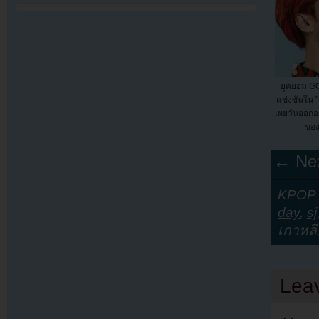
ยูคยอม GO
แข่งขันใน "
เผยวันออก
ของ
← Nex
KPOP Y
day
,
sj
เกาหลี
Lea