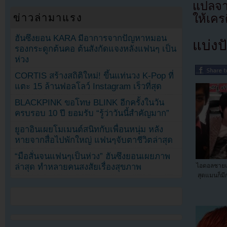
แปลจ
ข่าวล่ามาแรง
ให้เคร
ฮันซึงยอน KARA มีอาการจากปัญหาหมอน
แบ่งปั
รองกระดูกต้นคอ ต้นสังกัดแจงหลังแฟนๆ เป็น
ห่วง
CORTIS สร้างสถิติใหม่! ขึ้นแท่นวง K-Pop ที่
แตะ 15 ล้านฟอลโลว์ Instagram เร็วที่สุด
BLACKPINK ขอโทษ BLINK อีกครั้งในวัน
ครบรอบ 10 ปี ยอมรับ “รู้ว่าวันนี้สำคัญมาก”
ยูอาอินเผยโมเมนต์สนิทกับเพื่อนหนุ่ม หลัง
หายจากสื่อไปพักใหญ่ แฟนๆจับตาชีวิตล่าสุด
“มือสั่นจนแฟนๆเป็นห่วง” ฮันซึงยอนเผยภาพ
ไอดอลชายแ
ล่าสุด ทำหลายคนสงสัยเรื่องสุขภาพ
สุดแมนก็มี