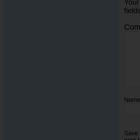
Your
fiel
Com
Nam
Save 
next 