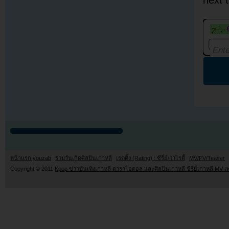
หน้าแรก youzab
รวมวันเกิดศิลปินเกาหลี
เรตติ้ง (Rating) : ซีรี่ย์/วาไรตี้
MV/PV/Teaser
Copyright © 2011
Kpop ข่าวบันเทิงเกาหลี ดาราไอดอล และศิลปินเกาหลี ซีรี่ย์เกาหลี MV เ