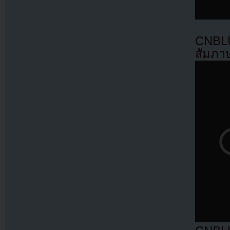
CNBLU
สัมภา