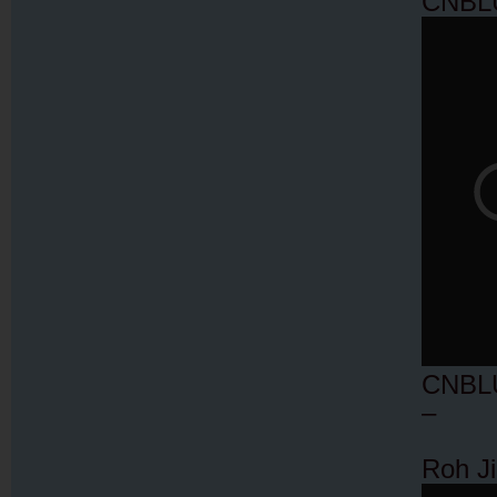
CNBLU
CNBLU
–
Roh J