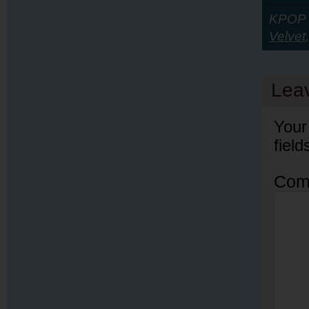
KPOP Y
Velvet
Lea
Your
fiel
Com