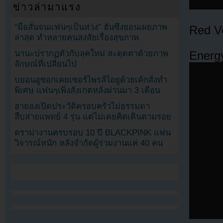
ข่าวล่ามาแรง
“มือสั่นจนแฟนๆเป็นห่วง” ฮันซึงยอนเผยภาพ
Red V
ล่าสุด ทำหลายคนสงสัยเรื่องสุขภาพ
นานะปรากฏตัวกับลุคใหม่ สะดุดตาด้วยภาพ
Energ
ลักษณ์ที่เปลี่ยนไป
บยอนอูซอกเคยเซอร์ไพรส์ไอยูด้วยเค้กสั่งทำ
พิเศษ แฟนๆเพิ่งสังเกตหลังผ่านมา 3 เดือน
ฮายองเปิดประวัติครอบครัวไม่ธรรมดา
สืบสายแพทย์ 4 รุ่น แต่ไม่เคยคิดเดินตามรอย
ดราม่างานครบรอบ 10 ปี BLACKPINK แฟน
วิจารณ์หนัก หลังจำกัดผู้ร่วมงานแค่ 40 คน