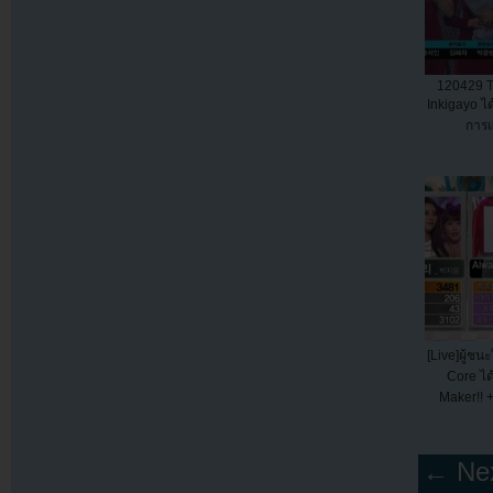
120429 T
Inkigayo ได
การแ
[Live]ผู้ช
Core ได้
Maker!! +
← Nex