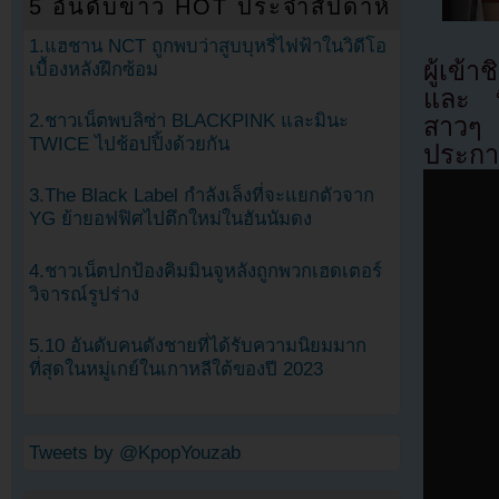
5 อันดับข่าว HOT ประจำสัปดาห์
1.แฮชาน NCT ถูกพบว่าสูบบุหรี่ไฟฟ้าในวิดีโอ
ผู้เข้
เบื้องหลังฝึกซ้อม
และ บ
2.ชาวเน็ตพบลิซ่า BLACKPINK และมินะ
สาวๆ 
TWICE ไปช้อปปิ้งด้วยกัน
ประกา
3.The Black Label กำลังเล็งที่จะแยกตัวจาก
YG ย้ายอฟฟิศไปตึกใหม่ในฮันนัมดง
4.ชาวเน็ตปกป้องคิมมินจูหลังถูกพวกเฮดเตอร์
วิจารณ์รูปร่าง
5.10 อันดับคนดังชายที่ได้รับความนิยมมาก
ที่สุดในหมู่เกย์ในเกาหลีใต้ของปี 2023
Tweets by @KpopYouzab