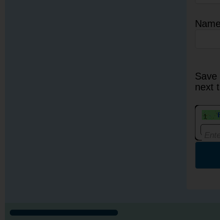
Nam
Save 
next 