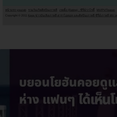
หน้าแรก youzab
รวมวันเกิดศิลปินเกาหลี
เรตติ้ง (Rating) : ซีรี่ย์/วาไรตี้
MV/PV/Teaser
Copyright © 2011
Kpop ข่าวบันเทิงเกาหลี ดาราไอดอล และศิลปินเกาหลี ซีรี่ย์เกาหลี MV เ