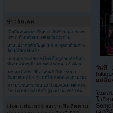
ข่าวอัพเดท
“มือสั่นจนแฟนๆเป็นห่วง” ฮันซึงยอนเผยภาพ
ล่าสุด ทำหลายคนสงสัยเรื่องสุขภาพ
นานะปรากฏตัวกับลุคใหม่ สะดุดตาด้วยภาพ
ลักษณ์ที่เปลี่ยนไป
บยอนอูซอกเคยเซอร์ไพรส์ไอยูด้วยเค้กสั่งทำ
พิเศษ แฟนๆเพิ่งสังเกตหลังผ่านมา 3 เดือน
วันที
ฮายองเปิดประวัติครอบครัวไม่ธรรมดา
Inkig
สืบสายแพทย์ 4 รุ่น แต่ไม่เคยคิดเดินตามรอย
แก่คิ
ดราม่างานครบรอบ 10 ปี BLACKPINK แฟน
วิจารณ์หนัก หลังจำกัดผู้ร่วมงานแค่ 40 คน
ในตอนน
โรจีฮ
Someh
Like แฟนเพจของเราเพื่อติดตาม
เจสซี