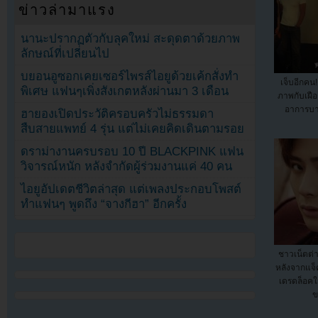
ข่าวล่ามาแรง
นานะปรากฏตัวกับลุคใหม่ สะดุดตาด้วยภาพ
ลักษณ์ที่เปลี่ยนไป
บยอนอูซอกเคยเซอร์ไพรส์ไอยูด้วยเค้กสั่งทำ
เจ็บอีกคน
พิเศษ แฟนๆเพิ่งสังเกตหลังผ่านมา 3 เดือน
ภาพกับเฝือ
อาการบา
ฮายองเปิดประวัติครอบครัวไม่ธรรมดา
สืบสายแพทย์ 4 รุ่น แต่ไม่เคยคิดเดินตามรอย
ดราม่างานครบรอบ 10 ปี BLACKPINK แฟน
วิจารณ์หนัก หลังจำกัดผู้ร่วมงานแค่ 40 คน
ไอยูอัปเดตชีวิตล่าสุด แต่เพลงประกอบโพสต์
ทำแฟนๆ พูดถึง “จางกีฮา” อีกครั้ง
ชาวเน็ตต่า
หลังจากแจ็
เดรดล็อค
ข