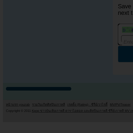
Save 
next 
หน้าแรก youzab
รวมวันเกิดศิลปินเกาหลี
เรตติ้ง (Rating) : ซีรี่ย์/วาไรตี้
MV/PV/Teaser
Copyright © 2011
Kpop ข่าวบันเทิงเกาหลี ดาราไอดอล และศิลปินเกาหลี ซีรี่ย์เกาหลี MV เ