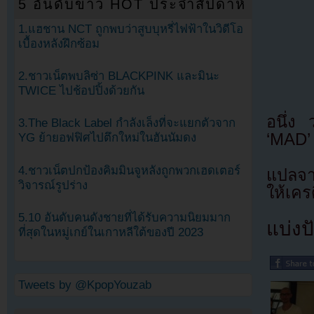
5 อันดับข่าว HOT ประจำสัปดาห์
1.แฮชาน NCT ถูกพบว่าสูบบุหรี่ไฟฟ้าในวิดีโอ
เบื้องหลังฝึกซ้อม
2.ชาวเน็ตพบลิซ่า BLACKPINK และมินะ
TWICE ไปช้อปปิ้งด้วยกัน
อนึ่ง
3.The Black Label กำลังเล็งที่จะแยกตัวจาก
‘MAD’ 
YG ย้ายอฟฟิศไปตึกใหม่ในฮันนัมดง
4.ชาวเน็ตปกป้องคิมมินจูหลังถูกพวกเฮดเตอร์
แปลจ
วิจารณ์รูปร่าง
ให้เคร
5.10 อันดับคนดังชายที่ได้รับความนิยมมาก
แบ่งปั
ที่สุดในหมู่เกย์ในเกาหลีใต้ของปี 2023
Tweets by @KpopYouzab