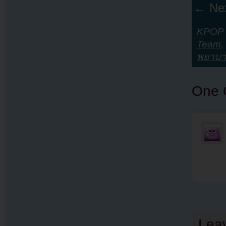
← Nex
KPOP Y
Team
,
พยาบ
One 
Lea