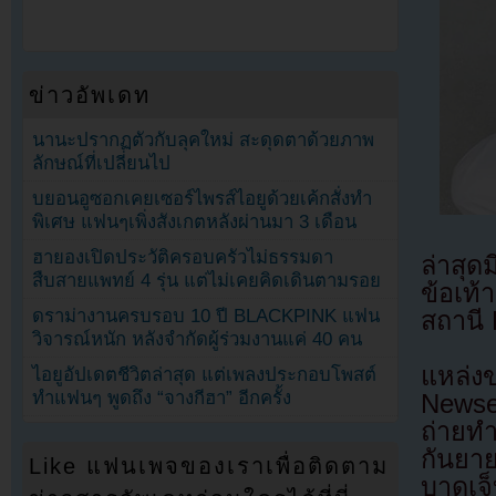
ข่าวอัพเดท
นานะปรากฏตัวกับลุคใหม่ สะดุดตาด้วยภาพ
ลักษณ์ที่เปลี่ยนไป
บยอนอูซอกเคยเซอร์ไพรส์ไอยูด้วยเค้กสั่งทำ
พิเศษ แฟนๆเพิ่งสังเกตหลังผ่านมา 3 เดือน
ฮายองเปิดประวัติครอบครัวไม่ธรรมดา
ล่าสุด
สืบสายแพทย์ 4 รุ่น แต่ไม่เคยคิดเดินตามรอย
ข้อเท
ดราม่างานครบรอบ 10 ปี BLACKPINK แฟน
สถานี
วิจารณ์หนัก หลังจำกัดผู้ร่วมงานแค่ 40 คน
แหล่ง
ไอยูอัปเดตชีวิตล่าสุด แต่เพลงประกอบโพสต์
ทำแฟนๆ พูดถึง “จางกีฮา” อีกครั้ง
Newse
ถ่ายท
กันยา
Like แฟนเพจของเราเพื่อติดตาม
บาดเจ