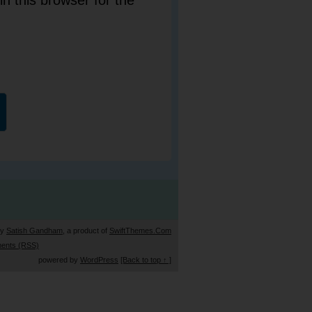
by
Satish Gandham
, a product of
SwiftThemes.Com
ents (RSS)
powered by
WordPress
[Back to top ↑ ]