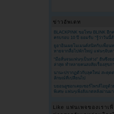
ข่าวอัพเดท
BLACKPINK ขอโทษ BLINK อีกครั
ครบรอบ 10 ปี ยอมรับ “รู้ว่าวันนี
ยูอาอินเผยโมเมนต์สนิทกับเพื่อนหน
หายจากสื่อไปพักใหญ่ แฟนๆจับตาช
“มือสั่นจนแฟนๆเป็นห่วง” ฮันซึง
ล่าสุด ทำหลายคนสงสัยเรื่องสุขภ
นานะปรากฏตัวกับลุคใหม่ สะดุด
ลักษณ์ที่เปลี่ยนไป
บยอนอูซอกเคยเซอร์ไพรส์ไอยูด้วย
พิเศษ แฟนๆเพิ่งสังเกตหลังผ่านมา
Like แฟนเพจของเราเพื