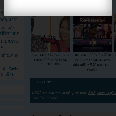
ทางการแล้ว!!
+ การแสดงวันนี้
้งในวัน
้สำคัญมาก”
ุ่ม หลัง
ีวิตล่าสุด
ยอนเผยภาพ
าพ
ตาด้วยภาพ
ยุนอา SNSD จัดอันดับความ
Red Velvet ได้อันดับหนึ่งใน
เ
งามของศิลปินหญิงใน SM
รายการ M!COUNTDOWN
Entertainment!!
สัปดาห์นี้!! + EXO และยงฮวา
เค้กสั่งทำ
คัมแบ็ค
 3 เดือน
← Next post
KPOP Youzab tagged this post with:
2015
,
channel girl
เผย
,
โซนยอชิแด