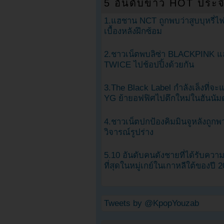
5 อันดับข่าว HOT ประจ
1.แฮชาน NCT ถูกพบว่าสูบบุหรี่ไฟ
เบื้องหลังฝึกซ้อม
2.ชาวเน็ตพบลิซ่า BLACKPINK แ
TWICE ไปช้อปปิ้งด้วยกัน
3.The Black Label กำลังเล็งที่จ
YG ย้ายอฟฟิศไปตึกใหม่ในฮันนัม
4.ชาวเน็ตปกป้องคิมมินจูหลังถูกพ
วิจารณ์รูปร่าง
5.10 อันดับคนดังชายที่ได้รับคว
ที่สุดในหมู่เกย์ในเกาหลีใต้ของปี 
Tweets by @KpopYouzab