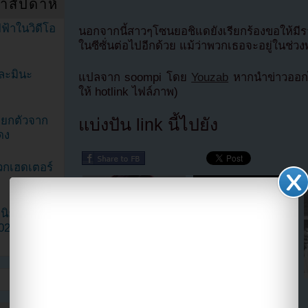
ำสัปดาห์
ฟ้าในวิดีโอ
นอกจากนี้สาวๆโซนยอชิแดยังเรียกร้องขอให้มีร
ในซีซั่นต่อไปอีกด้วย แม้ว่าพวกเธอจะอยู่ในช
ละมินะ
แปลจาก soompi โดย
Youzab
หากนำข่าวออกไ
ให้ hotlink ไฟล์ภาพ)
ะแยกตัวจาก
แบ่งปัน link นี้ไปยัง
ดง
วกเฮดเตอร์
ามนิยมมาก
2023
ต้นสังกัด T-ara เปิดตัวสมาชิก
[Live]ผู้ชนะในรายการ Music
คนที่ 8 "Ahreum" อย่างเป็น
Bank ได้แก่...Dynamic Duo!!