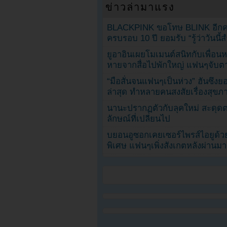
ข่าวล่ามาแรง
BLACKPINK ขอโทษ BLINK อีกครั
ครบรอบ 10 ปี ยอมรับ “รู้ว่าวันนี
ยูอาอินเผยโมเมนต์สนิทกับเพื่อนหน
หายจากสื่อไปพักใหญ่ แฟนๆจับตาช
“มือสั่นจนแฟนๆเป็นห่วง” ฮันซึง
ล่าสุด ทำหลายคนสงสัยเรื่องสุขภ
นานะปรากฏตัวกับลุคใหม่ สะดุด
ลักษณ์ที่เปลี่ยนไป
บยอนอูซอกเคยเซอร์ไพรส์ไอยูด้วย
พิเศษ แฟนๆเพิ่งสังเกตหลังผ่านมา