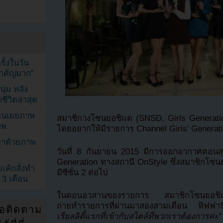
้งในวัน
้สำคัญมาก”
ุ่ม หลัง
ีวิตล่าสุด
ยอนเผยภาพ
สมาชิกวงโซนยอชิแด (SNSD, Girls Generat
าพ
โดยอยากให้มีรายการ Channel Girls’ Generatio
ตาด้วยภาพ
วันที่ 8 กันยายน 2015 มีการออกอากาศตอนส
Generation ทางสถานี OnStyle ซึ่งสมาชิกโซน
เค้กสั่งทำ
มีซีซั่น 2 ต่อไป
 3 เดือน
ในตอนอวสานของรายการ สมาชิกโซนยอชิแด
ถ่ายทำรายการที่ผ่านมาสองสามเดือน ทิฟฟา
่อติดตาม
เรียลลิตี้แรกที่เข้ากับสไตล์ที่พวกเราต้องการค่ะ”