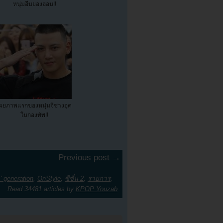
หนุ่มอีบยองฮอน!!
ผยภาพแรกของหนุ่มจีชางอุค
ในกองทัพ!!
Previous post →
s' generation
,
OnStyle
,
ซีซั่น 2
,
รายการ
,
Read 34481 articles by
KPOP Youzab