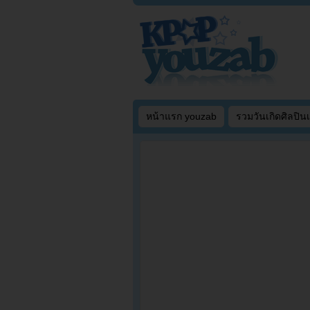
หน้าแรก youzab
รวมวันเกิดศิลปิน