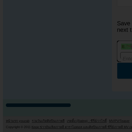
Save 
next 
หน้าแรก youzab
รวมวันเกิดศิลปินเกาหลี
เรตติ้ง (Rating) : ซีรี่ย์/วาไรตี้
MV/PV/Teaser
Copyright © 2011
Kpop ข่าวบันเทิงเกาหลี ดาราไอดอล และศิลปินเกาหลี ซีรี่ย์เกาหลี MV เ