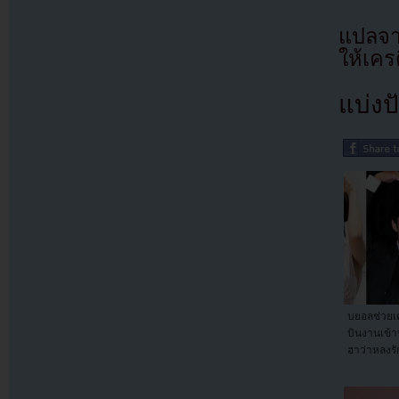
แปลจา
ให้เคร
แบ่งปั
บยอลช่วยเค
บินงานเข้
ฮาว่าหลงรั