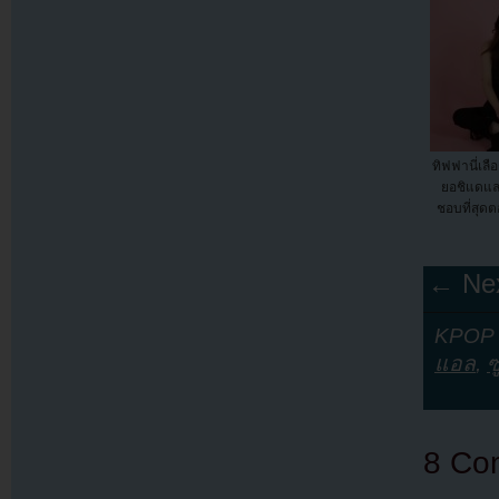
ทิฟฟานี่เล
ยอชิแดและ
ชอบที่สุด
← Nex
KPOP Y
แอล
,
ซ
8 Co