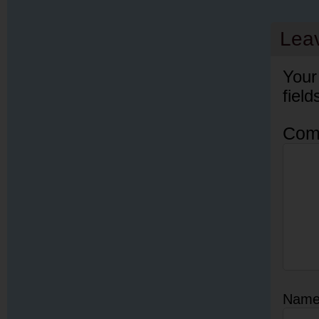
Lea
Your
fiel
Com
Nam