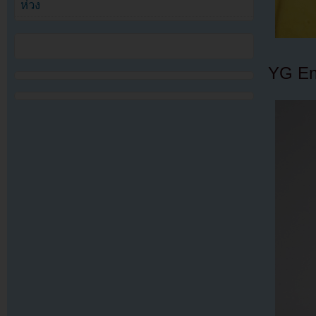
ห่วง
YG En