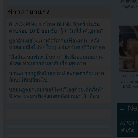
ในที่สุดท็อ
บัญชี IG 
ข่าวล่ามาแรง
BLACKPINK ขอโทษ BLINK อีกครั้งในวัน
ครบรอบ 10 ปี ยอมรับ “รู้ว่าวันนี้สำคัญมาก”
ยูอาอินเผยโมเมนต์สนิทกับเพื่อนหนุ่ม หลัง
หายจากสื่อไปพักใหญ่ แฟนๆจับตาชีวิตล่าสุด
“มือสั่นจนแฟนๆเป็นห่วง” ฮันซึงยอนเผยภาพ
ล่าสุด ทำหลายคนสงสัยเรื่องสุขภาพ
นานะปรากฏตัวกับลุคใหม่ สะดุดตาด้วยภาพ
รายการ M
ลักษณ์ที่เปลี่ยนไป
อากาศตอน
DMC Fest
บยอนอูซอกเคยเซอร์ไพรส์ไอยูด้วยเค้กสั่งทำ
พิเศษ แฟนๆเพิ่งสังเกตหลังผ่านมา 3 เดือน
← Nex
KPOP Y
สังกัด
,