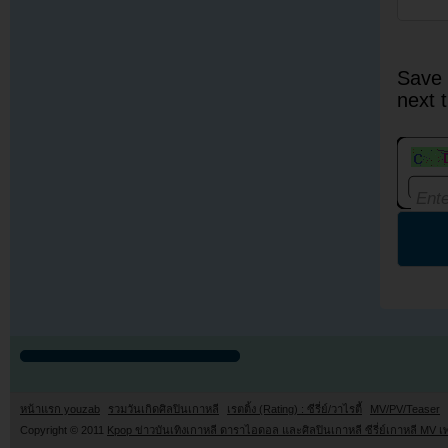
Save 
next 
หน้าแรก youzab
รวมวันเกิดศิลปินเกาหลี
เรตติ้ง (Rating) : ซีรี่ย์/วาไรตี้
MV/PV/Teaser
Copyright © 2011
Kpop ข่าวบันเทิงเกาหลี ดาราไอดอล และศิลปินเกาหลี ซีรี่ย์เกาหลี MV เ