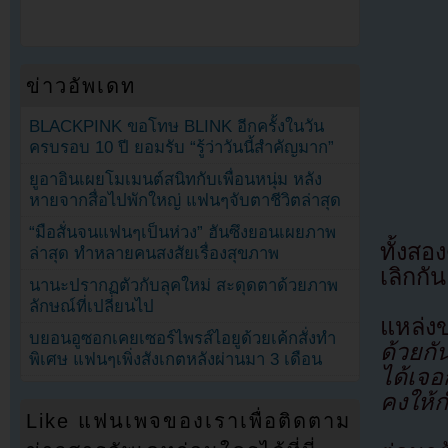
ข่าวอัพเดท
BLACKPINK ขอโทษ BLINK อีกครั้งในวัน
ครบรอบ 10 ปี ยอมรับ “รู้ว่าวันนี้สำคัญมาก”
ยูอาอินเผยโมเมนต์สนิทกับเพื่อนหนุ่ม หลัง
หายจากสื่อไปพักใหญ่ แฟนๆจับตาชีวิตล่าสุด
“มือสั่นจนแฟนๆเป็นห่วง” ฮันซึงยอนเผยภาพ
ทั้งสอ
ล่าสุด ทำหลายคนสงสัยเรื่องสุขภาพ
เลิกกั
นานะปรากฏตัวกับลุคใหม่ สะดุดตาด้วยภาพ
ลักษณ์ที่เปลี่ยนไป
แหล่ง
บยอนอูซอกเคยเซอร์ไพรส์ไอยูด้วยเค้กสั่งทำ
ด้วยกั
พิเศษ แฟนๆเพิ่งสังเกตหลังผ่านมา 3 เดือน
ได้เจ
คงให้ก
Like แฟนเพจของเราเพื่อติดตาม