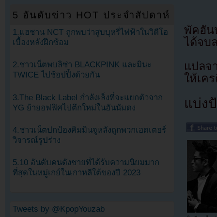
5 อันดับข่าว HOT ประจำสัปดาห์
พัคฮัน
1.แฮชาน NCT ถูกพบว่าสูบบุหรี่ไฟฟ้าในวิดีโอ
ได้จบ
เบื้องหลังฝึกซ้อม
แปลจ
2.ชาวเน็ตพบลิซ่า BLACKPINK และมินะ
TWICE ไปช้อปปิ้งด้วยกัน
ให้เคร
3.The Black Label กำลังเล็งที่จะแยกตัวจาก
แบ่งปั
YG ย้ายอฟฟิศไปตึกใหม่ในฮันนัมดง
4.ชาวเน็ตปกป้องคิมมินจูหลังถูกพวกเฮดเตอร์
วิจารณ์รูปร่าง
5.10 อันดับคนดังชายที่ได้รับความนิยมมาก
ที่สุดในหมู่เกย์ในเกาหลีใต้ของปี 2023
Tweets by @KpopYouzab