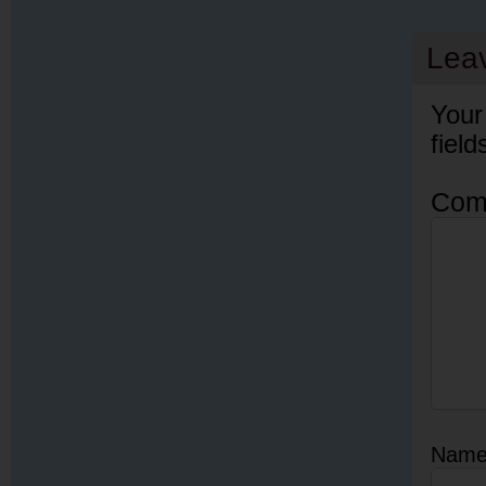
Lea
Your
fiel
Com
Nam