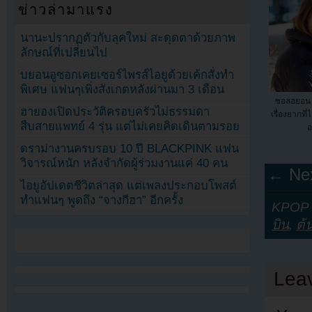
ข่าวล่ามาแรง
นานะปรากฏตัวกับลุคใหม่ สะดุดตาด้วยภาพ
ลักษณ์ที่เปลี่ยนไป
บยอนอูซอกเคยเซอร์ไพรส์ไอยูด้วยเค้กสั่งทำ
พิเศษ แฟนๆเพิ่งสังเกตหลังผ่านมา 3 เดือน
ซอลฮยอน 
ฮายองเปิดประวัติครอบครัวไม่ธรรมดา
เรื่องยากที
สืบสายแพทย์ 4 รุ่น แต่ไม่เคยคิดเดินตามรอย
อ
ดราม่างานครบรอบ 10 ปี BLACKPINK แฟน
วิจารณ์หนัก หลังจำกัดผู้ร่วมงานแค่ 40 คน
← Nex
ไอยูอัปเดตชีวิตล่าสุด แต่เพลงประกอบโพสต์
ทำแฟนๆ พูดถึง “จางกีฮา” อีกครั้ง
KPOP Y
บิน
,
ต้
Lea