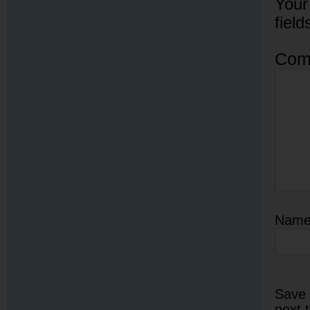
Your
fiel
Com
Nam
Save 
next 