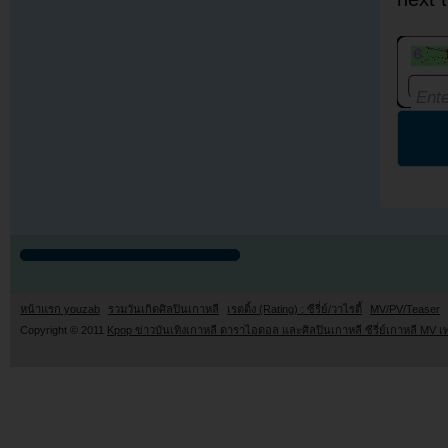
หน้าแรก youzab
รวมวันเกิดศิลปินเกาหลี
เรตติ้ง (Rating) : ซีรี่ย์/วาไรตี้
MV/PV/Teaser
Copyright © 2011
Kpop ข่าวบันเทิงเกาหลี ดาราไอดอล และศิลปินเกาหลี ซีรี่ย์เกาหลี MV เ