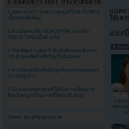
5 อันดับข่าว HOT ประจำสัปดาห์
แปลจา
1.แฮชาน NCT ถูกพบว่าสูบบุหรี่ไฟฟ้าในวิดีโอ
ให้เคร
เบื้องหลังฝึกซ้อม
แบ่งปั
2.ชาวเน็ตพบลิซ่า BLACKPINK และมินะ
TWICE ไปช้อปปิ้งด้วยกัน
3.The Black Label กำลังเล็งที่จะแยกตัวจาก
YG ย้ายอฟฟิศไปตึกใหม่ในฮันนัมดง
4.ชาวเน็ตปกป้องคิมมินจูหลังถูกพวกเฮดเตอร์
วิจารณ์รูปร่าง
5.10 อันดับคนดังชายที่ได้รับความนิยมมาก
ที่สุดในหมู่เกย์ในเกาหลีใต้ของปี 2023
กาฮีรับว่
คลับและเคยถ
บน
Tweets by @KpopYouzab