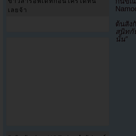
กันขณ
ข่าวสารอัพเดทก่อนใครได้ที่นี่
Namoo 
เลยจ้า
ต้นสัง
สนิทกั
นั้น”