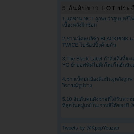
5 อันดับข่าว HOT ประจ
1.แฮชาน NCT ถูกพบว่าสูบบุหรี่ไฟ
เบื้องหลังฝึกซ้อม
2.ชาวเน็ตพบลิซ่า BLACKPINK แ
TWICE ไปช้อปปิ้งด้วยกัน
3.The Black Label กำลังเล็งที่จ
YG ย้ายอฟฟิศไปตึกใหม่ในฮันนัม
4.ชาวเน็ตปกป้องคิมมินจูหลังถูกพ
วิจารณ์รูปร่าง
5.10 อันดับคนดังชายที่ได้รับคว
ที่สุดในหมู่เกย์ในเกาหลีใต้ของปี 
Tweets by @KpopYouzab