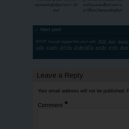
ออกเดทกับผู้หญิงมากกว่า 20
ฮเยบินและคนอื่นๆร่วมงาน
คน!!
ปาร์ตี้สละโสดของพัคซูจิน!!
← Next post
KPOP Youzab tagged this post with:
2015
,
2pm
,
dextor
แบ็ค
,
ถ่ายทำ
,
ผู้กำกับ
,
มิวสิควิดีโอ
,
ยกเลิก
,
ล่าช้า
,
ฮันซ
Leave a Reply
Your email address will not be published.
R
*
Comment