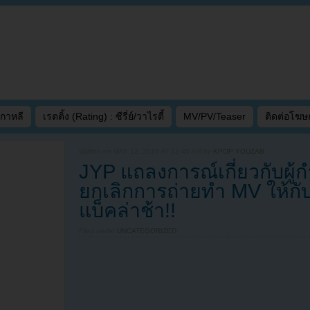
เกาหลี
เรตติ้ง (Rating) : ซีรี่ย์/วาไรตี้
MV/PV/Teaser
ติดต่อโฆ
Written on
MAY 12, 2015 AT 12:45 AM
by
KPOP YOUZAB
JYP แถลงการณ์เกี่ยวกับผู้ก
ยกเลิกการถ่ายทำ MV ให้กั
แบ็คล่าช้า!!
Filed under
UNCATEGORIZED