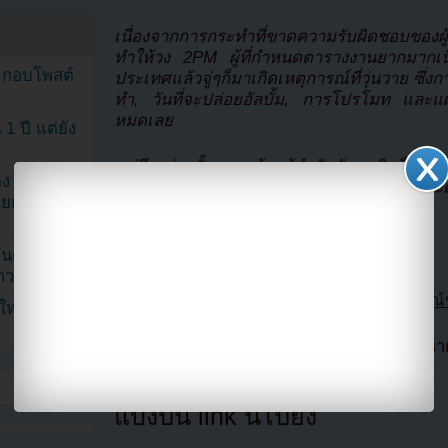
เนื่องจากการกระทำที่ขาดความรับผิดชอบของ
ทำให้วง 2PM ผู้ที่กำหนดตารางงานยากมากเน
ระกอบโพสต์
ประเทศแล้วจู่ๆก็มาเกิดเหตุการณ์ที่วุ่นวาย ซึ่
ทำ, วันที่จะปล่อยอัลบั้ม, การโปรโมท และแ
หมดเลย
1 ปี แต่ยัง
แต่ถึงอย่างนั้น ทางด้านผู้กำกับฮันซามินก็ยัง
ง จองจุน
ที่ขาดความรับผิดชอบ และบริษัทวางแผนที่จะ
รายการวาไร
กับบริษัทโปรดักชั่น
ขอบคุณ”
นดับ 1 ใน
าวลือ!”
ส่วนทางด้านสองผู้กำกับชี้แจงต่อคำแถลงการณ์ขอ
นใหม่ ฉลอง
แปลจาก enews + soompi โดย
Youzab
หาก
(ไม่อนุญาตให้ hotlink ไฟล์ภาพ)
แบ่งปัน link นี้ไปยัง