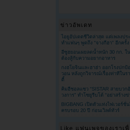
ข่าวอัพเดท
ไอยูอัปเดตชีวิตล่าสุด แต่เพลงป
ทำแฟนๆ พูดถึง “จางกีฮา” อีกครั้ง
อีซูฮยอนเผยลดน้ำหนัก 30 กก. ใน 
ต้องสู้กับความอยากอาหาร
กงฮโยจินและฮาฮ่า ออกโรงปกป้อ
วอน หลังถูกวิจารณ์เรื่องท่าทีใน
ตี้
คิมฮีชอลแซว “SISTAR สายบวกอั
วงการ” ทำโซยูรีบโต้ “อย่าสร้างข่
BIGBANG เปิดตัวแท่งไฟเวอร์ชั่
ครบรอบ 20 ปี ก่อนเวิลด์ทัวร์
Like แฟนเพจของเราเพื