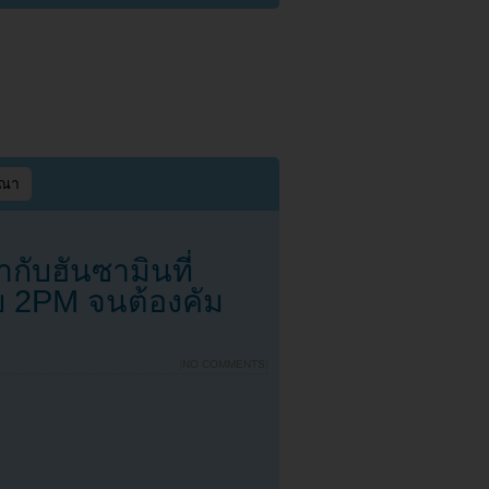
ษณา
ำกับฮันซามินที่
บ 2PM จนต้องคัม
{
NO COMMENTS
}