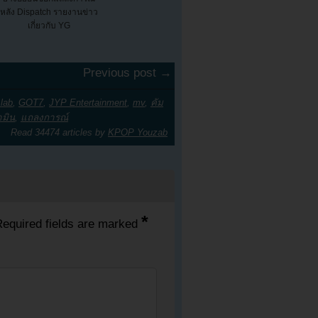
หลัง Dispatch รายงานข่าว
เกี่ยวกับ YG
Previous post →
 lab
,
GOT7
,
JYP Entertainment
,
mv
,
คัม
ามิน
,
แถลงการณ์
Read 34474 articles by
KPOP Youzab
*
equired fields are marked