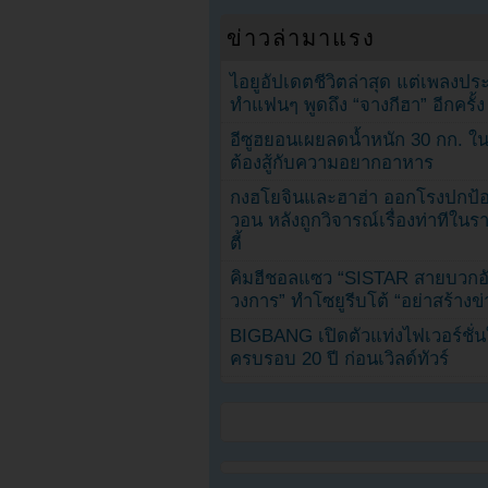
ข่าวล่ามาแรง
ไอยูอัปเดตชีวิตล่าสุด แต่เพลงป
ทำแฟนๆ พูดถึง “จางกีฮา” อีกครั้ง
อีซูฮยอนเผยลดน้ำหนัก 30 กก. ใน 
ต้องสู้กับความอยากอาหาร
กงฮโยจินและฮาฮ่า ออกโรงปกป้อ
วอน หลังถูกวิจารณ์เรื่องท่าทีใน
ตี้
คิมฮีชอลแซว “SISTAR สายบวกอั
วงการ” ทำโซยูรีบโต้ “อย่าสร้างข่
BIGBANG เปิดตัวแท่งไฟเวอร์ชั่
ครบรอบ 20 ปี ก่อนเวิลด์ทัวร์