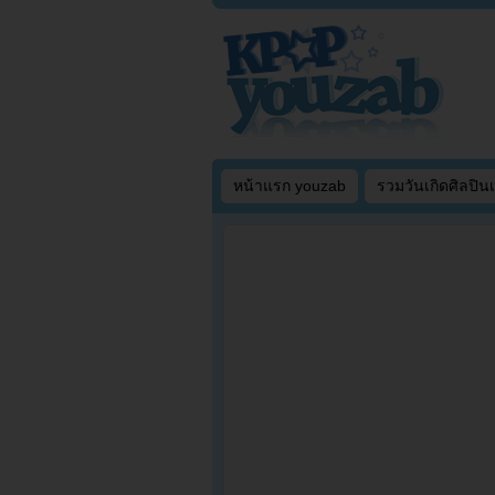
หน้าแรก youzab
รวมวันเกิดศิลปิน