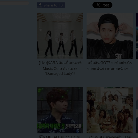
[Live]KARA คัมแบ็คบนเวที
แจ็คสัน GOT7 จะทำอย่างไร
Music Core ด้วยเพลง
หากแฟนสาวตดต่อหน้าเขา!!
"Damaged Lady"!!
จีโอ MBLAQ เผยว่าเขาเคย
ยูริ SNSD, ฮวังจองอึม, จอน