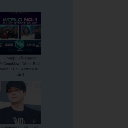
[Live]ผู้ชนะในรายการ
M!Countdown ได้แก่...Red
Velvet + EXO & miss A คัม
แบ็ค!!
ยางฮยอนซอกแถลงการณ์