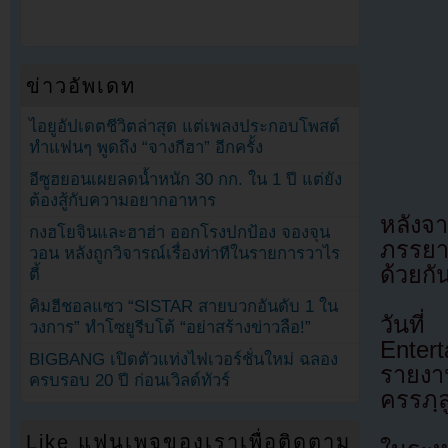
ข่าวอัพเดท
ไอยูอัปเดตชีวิตล่าสุด แต่เพลงประกอบโพสต์
ทำแฟนๆ พูดถึง “จางกีฮา” อีกครั้ง
อีซูฮยอนเผยลดน้ำหนัก 30 กก. ใน 1 ปี แต่ยัง
ต้องสู้กับความอยากอาหาร
หลังจ
กงฮโยจินและฮาฮ่า ออกโรงปกป้อง จองจุน
ภรรยาค
วอน หลังถูกวิจารณ์เรื่องท่าทีในรายการวาไร
ด้วยกั
ตี้
คิมฮีชอลแซว “SISTAR สายบวกอันดับ 1 ใน
วันท
วงการ” ทำโซยูรีบโต้ “อย่าสร้างข่าวลือ!”
Enter
BIGBANG เปิดตัวแท่งไฟเวอร์ชั่นใหม่ ฉลอง
รายงาน
ครบรอบ 20 ปี ก่อนเวิลด์ทัวร์
ครรภฺล
Like แฟนเพจของเราเพื่อติดตาม