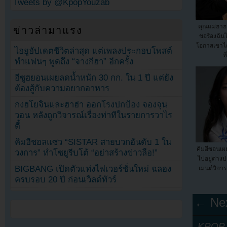
Tweets by @KpopYouzab
คุณแม่ฮาฮ
ข่าวล่ามาแรง
ขอร้องฉันไ
โอกาสเขาได
ไอยูอัปเดตชีวิตล่าสุด แต่เพลงประกอบโพสต์
ท
ทำแฟนๆ พูดถึง “จางกีฮา” อีกครั้ง
อีซูฮยอนเผยลดน้ำหนัก 30 กก. ใน 1 ปี แต่ยัง
ต้องสู้กับความอยากอาหาร
กงฮโยจินและฮาฮ่า ออกโรงปกป้อง จองจุน
วอน หลังถูกวิจารณ์เรื่องท่าทีในรายการวาไร
ตี้
คิมฮีชอลแซว “SISTAR สายบวกอันดับ 1 ใน
คิมฮีซอนเผ
วงการ” ทำโซยูรีบโต้ “อย่าสร้างข่าวลือ!”
ไปอยู่ต่า
BIGBANG เปิดตัวแท่งไฟเวอร์ชั่นใหม่ ฉลอง
เมนต์วิจา
ครบรอบ 20 ปี ก่อนเวิลด์ทัวร์
← Nex
KPOP Y