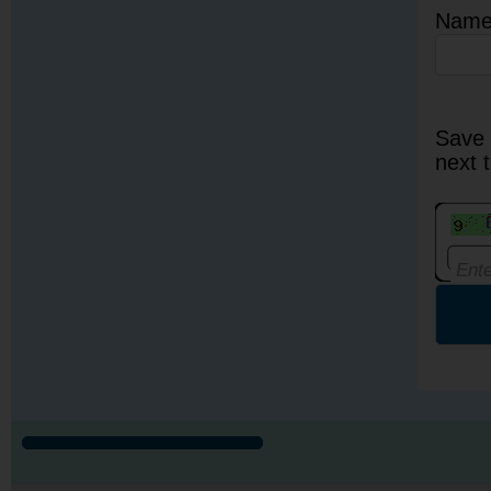
Nam
Save 
next 