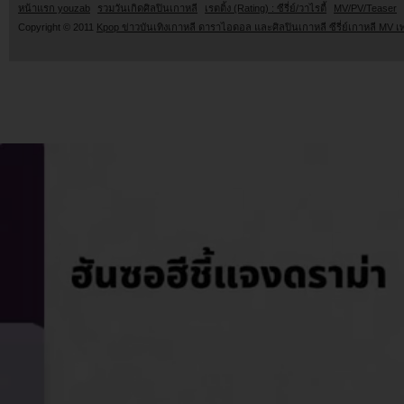
หน้าแรก youzab
รวมวันเกิดศิลปินเกาหลี
เรตติ้ง (Rating) : ซีรี่ย์/วาไรตี้
MV/PV/Teaser
Copyright © 2011
Kpop ข่าวบันเทิงเกาหลี ดาราไอดอล และศิลปินเกาหลี ซีรี่ย์เกาหลี MV เ