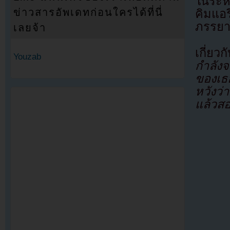
ในระห
ข่าวสารอัพเดทก่อนใครได้ที่นี่
คิมแอร
ภรรยาไ
เลยจ้า
เกี่ยวก
Youzab
กำลังจ
ของเธอ
หวังว่
แล้วส