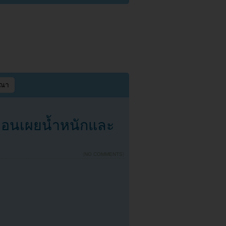
ษณา
ฮยอนเผยน้ำหนักและ
{
NO COMMENTS
}