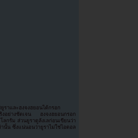
ศยูราและฮงจงฮยอนได้กรอก
ท้จริงอย่างชัดเจน ฮงจงฮยอนกรอก
โลกรัม ส่วนยูราดูลังเลก่อนเขียนว่า
านั้น ซึ่งแน่นอนว่ายูราไม่ใช่ไอดอล