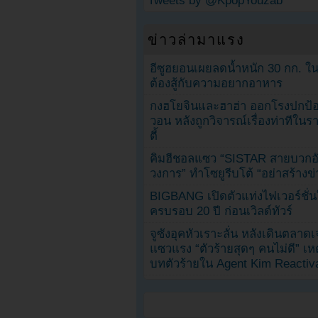
Tweets by @KpopYouzab
ข่าวล่ามาแรง
อีซูฮยอนเผยลดน้ำหนัก 30 กก. ใน 
ต้องสู้กับความอยากอาหาร
กงฮโยจินและฮาฮ่า ออกโรงปกป้อ
วอน หลังถูกวิจารณ์เรื่องท่าทีใน
ตี้
คิมฮีชอลแซว “SISTAR สายบวกอั
วงการ” ทำโซยูรีบโต้ “อย่าสร้างข่
BIGBANG เปิดตัวแท่งไฟเวอร์ชั่
ครบรอบ 20 ปี ก่อนเวิลด์ทัวร์
จูซังอุคหัวเราะลั่น หลังเดินตลาด
แซวแรง “ตัวร้ายสุดๆ คนไม่ดี” เห
บทตัวร้ายใน Agent Kim Reactiv