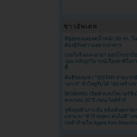
ข่าวอัพเดท
อีซูฮยอนเผยลดน้ำหนัก 30 กก. ใน 
ต้องสู้กับความอยากอาหาร
กงฮโยจินและฮาฮ่า ออกโรงปกป้อ
วอน หลังถูกวิจารณ์เรื่องท่าทีใน
ตี้
คิมฮีชอลแซว “SISTAR สายบวกอั
วงการ” ทำโซยูรีบโต้ “อย่าสร้างข่
BIGBANG เปิดตัวแท่งไฟเวอร์ชั่
ครบรอบ 20 ปี ก่อนเวิลด์ทัวร์
จูซังอุคหัวเราะลั่น หลังเดินตลาด
แซวแรง “ตัวร้ายสุดๆ คนไม่ดี” เห
บทตัวร้ายใน Agent Kim Reactiv