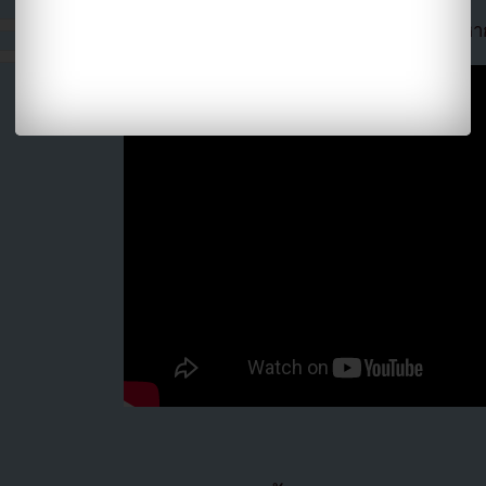
แปลจาก We Got Married โดย
Youzab
หาก
(ไม่อนุญาตให้ hotlink ไฟล์ภาพ)