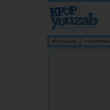
หน้าแรก youzab
รวมวันเกิดศิลปิน