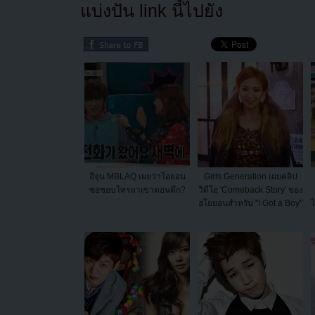
แบ่งปัน link นี้ไปยัง
อีจุน MBLAQ เผยว่าโอยอน
Girls Generation เผยคลิป
ซอชอบโทรหาเขาตอนดึก?
วิดีโอ 'Comeback Story' ของ
ฮโยยอนสำหรับ "I Got a Boy"
ไ