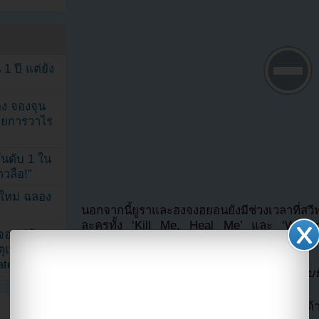
1 ปี แต่ยัง
ง จองจุน
รายการวาไร
นดับ 1 ใน
าวลือ!”
นใหม่ ฉลอง
นอกจากนี้ยูราและฮงจงฮยอนยังมีช่วงเวลาที่สวี
ละครทั้ง ‘Kill Me, Heal Me’ และ ‘Winter 
เจอแม่ค้า
สนุกสนาน รวมทั้งยังขี่จักรยานคู่กันอีกด้วย
ตุเพราะอิน
ated
ยูรากล่าวว่า
“นี่เป็นครั้งแรกที่ฉันขี่จักรยานแบ
ชมคลิปความน่ารักของฮงจงฮยอนและยูราได้ด้า