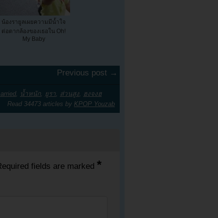
น้องรายูลเผยความมีน้ำใจ
ต่อตากล้องของเธอใน Oh!
My Baby
Previous post →
arried
,
น้ำหนัก
,
ยูรา
,
ส่วนสูง
,
ฮงจงฮ
Read 34473 articles by
KPOP Youzab
*
equired fields are marked