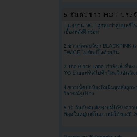
5 อันดับข่าว HOT ประจ
1.แฮชาน NCT ถูกพบว่าสูบบุหรี่ไฟ
เบื้องหลังฝึกซ้อม
2.ชาวเน็ตพบลิซ่า BLACKPINK แ
TWICE ไปช้อปปิ้งด้วยกัน
3.The Black Label กำลังเล็งที่จ
YG ย้ายอฟฟิศไปตึกใหม่ในฮันนัม
4.ชาวเน็ตปกป้องคิมมินจูหลังถูกพ
วิจารณ์รูปร่าง
5.10 อันดับคนดังชายที่ได้รับคว
ที่สุดในหมู่เกย์ในเกาหลีใต้ของปี 