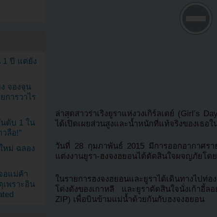
1 ปี แต่ยัง
ง จองจุน
รายการวาไร
ล่าสุดสาวร่าเริงยูราแห่งวงเกิร์ลเดย์ (Girl’
นดับ 1 ใน
ได้เปิดเผยส่วนสูงและน้ำหนักที่แท้จริงของเธ
าวลือ!”
วันที่ 28 กุมภาพันธ์ 2015 มีการออกอากาศรายก
นใหม่ ฉลอง
แต่งงานยูรา-ฮงจงฮยอนได้ตัดสินใจผจญภัยโดยนั
เจอแม่ค้า
ในรายการฮงจงฮยอนและยูราได้เดินทางไปท่องเ
ตุเพราะอิน
โด่งดังของเกาหลี และยูราตัดสินใจนั่งเก้า
ated
ZIP) เพื่อบินข้ามแม่น้ำด้วยกันกับฮงจงฮยอน