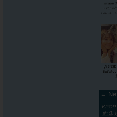
แทยอน Gi
แชร์ภาพใ
ขณะนอนเล่นห
ยูริ SNSD
ยืนยันรับ
เร
← Nex
KPOP Y
ฟานี่
,
พ