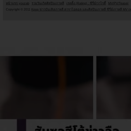
หน้าแรก youzab
รวมวันเกิดศิลปินเกาหลี
เรตติ้ง (Rating) : ซีรี่ย์/วาไรตี้
MV/PV/Teaser
Copyright © 2011
Kpop ข่าวบันเทิงเกาหลี ดาราไอดอล และศิลปินเกาหลี ซีรี่ย์เกาหลี MV เ