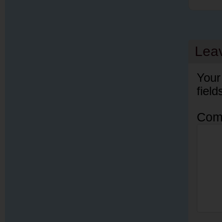
Lea
Your
fiel
Com