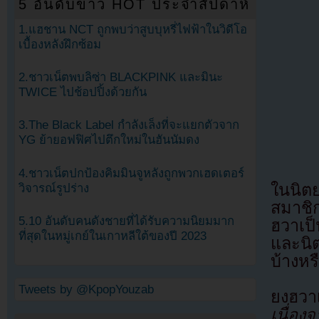
5 อันดับข่าว HOT ประจำสัปดาห์
1.แฮชาน NCT ถูกพบว่าสูบบุหรี่ไฟฟ้าในวิดีโอ
เบื้องหลังฝึกซ้อม
2.ชาวเน็ตพบลิซ่า BLACKPINK และมินะ
TWICE ไปช้อปปิ้งด้วยกัน
3.The Black Label กำลังเล็งที่จะแยกตัวจาก
YG ย้ายอฟฟิศไปตึกใหม่ในฮันนัมดง
4.ชาวเน็ตปกป้องคิมมินจูหลังถูกพวกเฮดเตอร์
ในนิต
วิจารณ์รูปร่าง
สมาชิก
5.10 อันดับคนดังชายที่ได้รับความนิยมมาก
ฮวาเป
ที่สุดในหมู่เกย์ในเกาหลีใต้ของปี 2023
และนิต
บ้างหร
Tweets by @KpopYouzab
ยงฮวาเ
เนื่อ