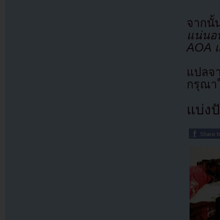
จากนั้
แน่นอน
AOA แ
แปลจ
กรุณาใ
แบ่งปั