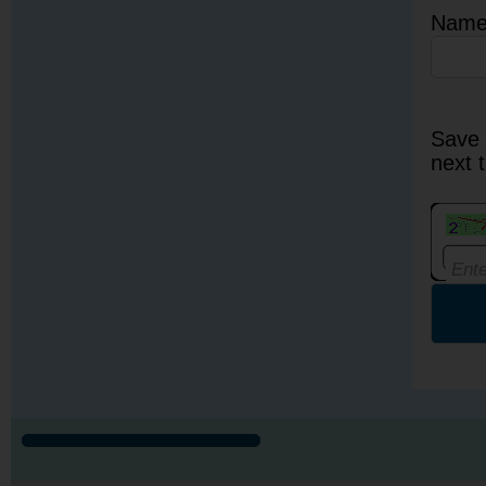
Nam
Save 
next 