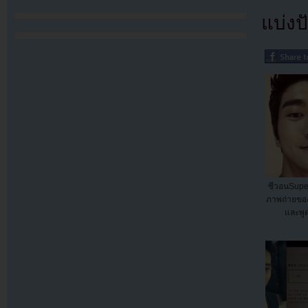
แบ่งปั
ซีวอนSuper
ภาพถ่ายขอ
และพูดถ