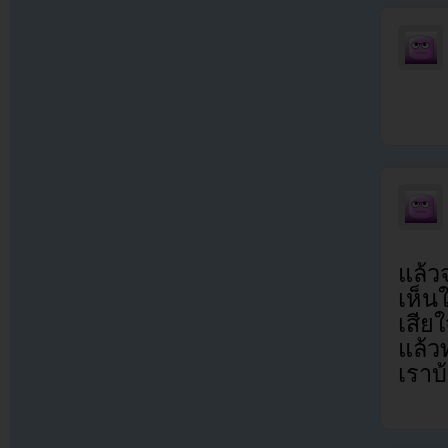
แล้ว
เห็น
เสีย
แล้ว
เราบ