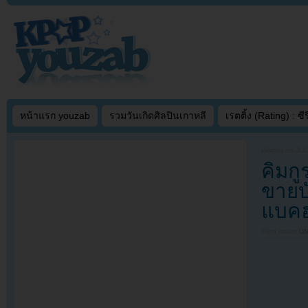
หน้าแรก youzab
รวมวันเกิดศิลปินเกาหลี
เรตติ้ง (Rating) : ซีรี
Written on
JUL
คิมก
ขายบั
แบคฮ
Filed under
U