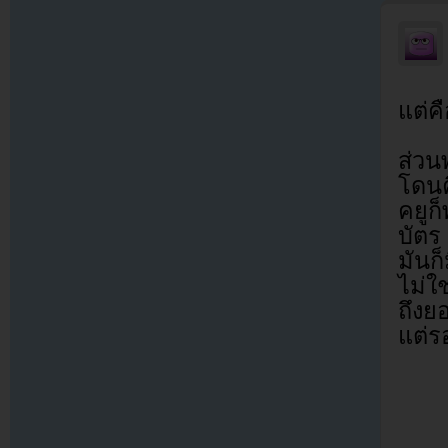
แต่ค
ส่วน
โดน
คยูก
บัตร
มันก
ไม่ใ
ถึงย
แต่ร