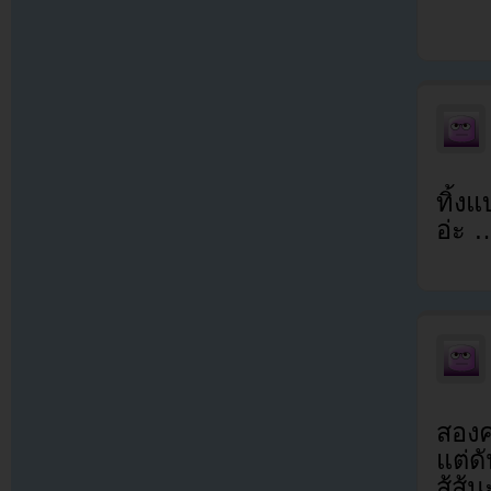
ทิ้ง
อ่ะ 
สองค
แต่ด
สู้ส