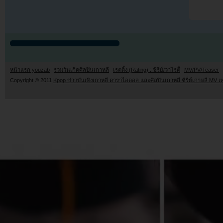
หน้าแรก youzab
รวมวันเกิดศิลปินเกาหลี
เรตติ้ง (Rating) : ซีรี่ย์/วาไรตี้
MV/PV/Teaser
Copyright © 2011
Kpop ข่าวบันเทิงเกาหลี ดาราไอดอล และศิลปินเกาหลี ซีรี่ย์เกาหลี MV เ