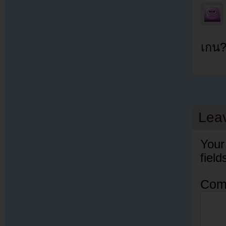
เกน
Lea
Your
fiel
Com