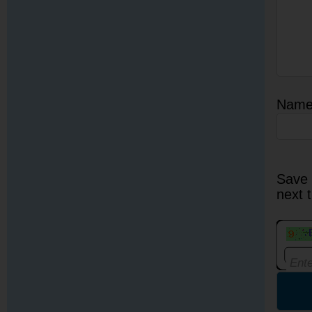
Nam
Save 
next 