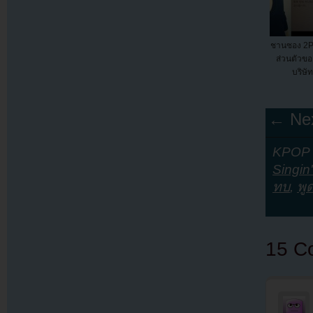
ชานซอง 2PM 
ส่วนตัวขอ
บริษั
← Nex
KPOP Y
Singin'
ทบ
,
พู
15 C