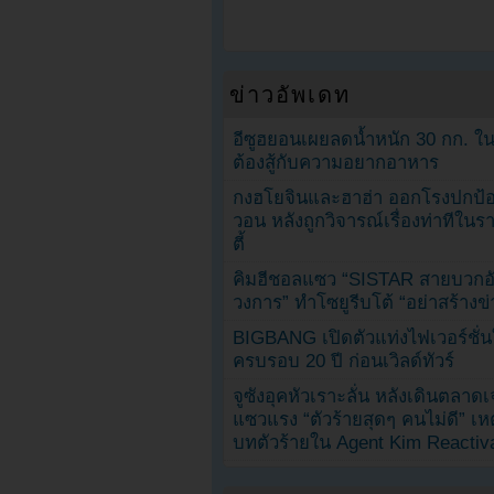
ข่าวอัพเดท
อีซูฮยอนเผยลดน้ำหนัก 30 กก. ใน 
ต้องสู้กับความอยากอาหาร
กงฮโยจินและฮาฮ่า ออกโรงปกป้อ
วอน หลังถูกวิจารณ์เรื่องท่าทีใน
ตี้
คิมฮีชอลแซว “SISTAR สายบวกอั
วงการ” ทำโซยูรีบโต้ “อย่าสร้างข่
BIGBANG เปิดตัวแท่งไฟเวอร์ชั่
ครบรอบ 20 ปี ก่อนเวิลด์ทัวร์
จูซังอุคหัวเราะลั่น หลังเดินตลาด
แซวแรง “ตัวร้ายสุดๆ คนไม่ดี” เห
บทตัวร้ายใน Agent Kim Reactiv