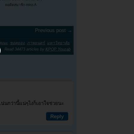
ยอดีตสมาชิก miss A
Previous post →
คณะ
,
ซอคยอง
,
ภาพยนตร์
,
มหาวิทยาลัย
,
Read 34473 articles by
KPOP Youzab
่นกว่านี้แน่ๆไงก็เอาใจช่วยนะ
Reply