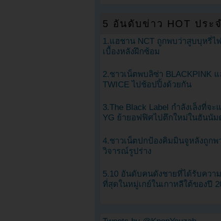
5 อันดับข่าว HOT ประจ
1.แฮชาน NCT ถูกพบว่าสูบบุหรี่ไฟ
เบื้องหลังฝึกซ้อม
2.ชาวเน็ตพบลิซ่า BLACKPINK แ
TWICE ไปช้อปปิ้งด้วยกัน
3.The Black Label กำลังเล็งที่จ
YG ย้ายอฟฟิศไปตึกใหม่ในฮันนัม
4.ชาวเน็ตปกป้องคิมมินจูหลังถูกพ
วิจารณ์รูปร่าง
5.10 อันดับคนดังชายที่ได้รับคว
ที่สุดในหมู่เกย์ในเกาหลีใต้ของปี 