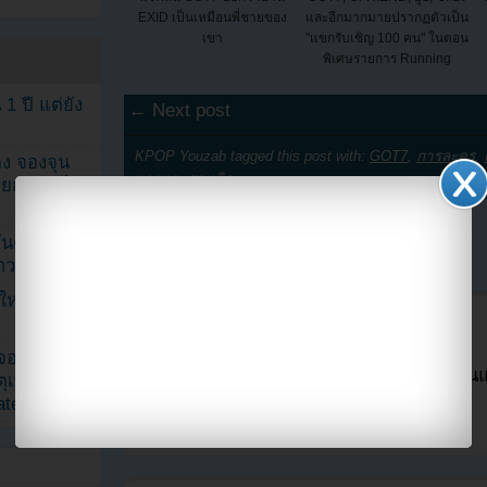
EXID เป็นเหมือนพี่ชายของ
และอีกมากมายปรากฏตัวเป็น
เขา
"แขกรับเชิญ 100 คน" ในตอน
พิเศษรายการ Running
Man!...
1 ปี แต่ยัง
← Next post
KPOP Youzab tagged this post with:
GOT7
,
การละคร
,
ง จองจุน
ยองแจ
,
สอบติด
รายการวาไร
นดับ 1 ใน
5 Comments
าวลือ!”
นใหม่ ฉลอง
I GOT7
February 4, 2015 at 8:54 pm
เจอแม่ค้า
แตงงงงงงงง ดีใจด้วย อนาคตมีงานแน
ตุเพราะอิน
แตงสู้ๆ
ated