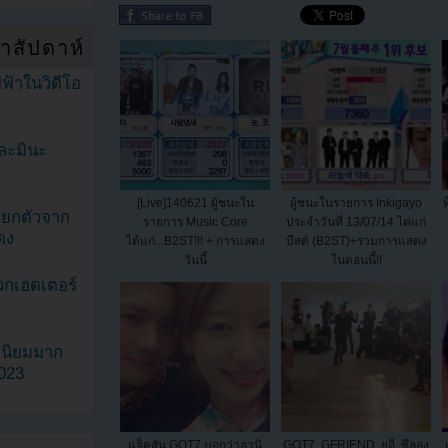
ำสัปดาห์
ฟ้าในวิดีโอ
ละมินะ
[Live]140621 ผู้ชนะใน
ผู้ชนะในรายการ Inkigayo
ะแยกตัวจาก
รายการ Music Core
ประจำวันที่ 13/07/14 ได่แก่
ดง
ได้แก่...B2ST!!! + การแสดง
บีสต์ (B2ST)+รวมการแสดง
วันนี้
ในตอนนี้!!
วกเฮดเตอร์
ามนิยมมาก
2023
แจ็คสัน GOT7 บอกว่าฮานิ
GOT7, GFRIEND, ยูอี, ซึลอง