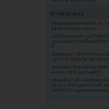
Tweets by @KpopYouzab
ข่าวล่ามาแรง
อีซูฮยอนเผยลดน้ำหนัก 30 กก. ใน 
ต้องสู้กับความอยากอาหาร
กงฮโยจินและฮาฮ่า ออกโรงปกป้อ
วอน หลังถูกวิจารณ์เรื่องท่าทีใน
ตี้
คิมฮีชอลแซว “SISTAR สายบวกอั
วงการ” ทำโซยูรีบโต้ “อย่าสร้างข่
BIGBANG เปิดตัวแท่งไฟเวอร์ชั่
ครบรอบ 20 ปี ก่อนเวิลด์ทัวร์
จูซังอุคหัวเราะลั่น หลังเดินตลาด
แซวแรง “ตัวร้ายสุดๆ คนไม่ดี” เห
บทตัวร้ายใน Agent Kim Reactiv