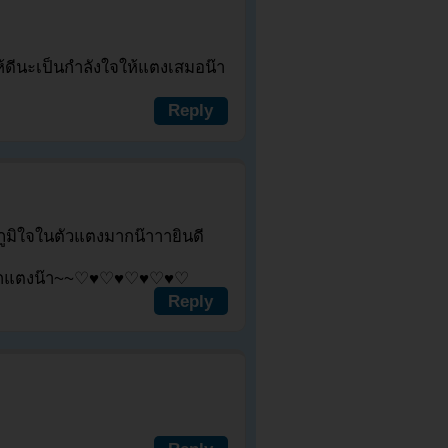
่ให้ดีนะเป็นกำลังใจให้แตงเสมอน๊า
Reply
กภูมิใจในตัวแตงมากน๊าาายินดี
ให้รักแตงน๊า~~♡♥♡♥♡♥♡♥♡
Reply