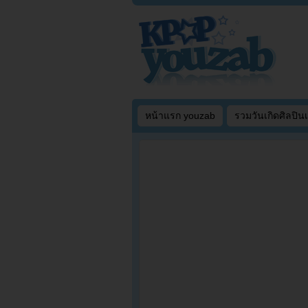
หน้าแรก youzab
รวมวันเกิดศิลปิน