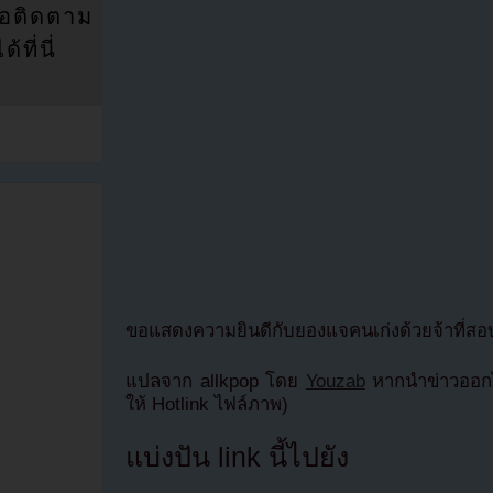
่อติดตาม
ที่นี่
ขอแสดงความยินดีกับยองแจคนเก่งด้วยจ้าที่สอ
แปลจาก allkpop โดย
Youzab
หากนำข่าวออกไ
ให้ Hotlink ไฟล์ภาพ)
แบ่งปัน link นี้ไปยัง