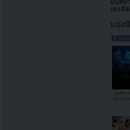
แปลจา
เครดิต
แบ่งปั
บันทึกกา
Bank in Vi