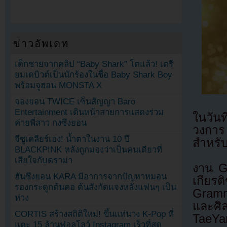
ข่าวอัพเดท
เด็กชายจากคลิป “Baby Shark” โตแล้ว! เตรี
ยมเดบิวต์เป็นนักร้องในชื่อ Baby Shark Boy
พร้อมจูฮอน MONSTA X
จองยอน TWICE เซ็นสัญญา Baro
Entertainment เดินหน้าสายการแสดงร่วม
ในวัน
ค่ายพี่สาว กงซึงยอน
วงการ
จีซูเคลียร์เอง! น้ำตาในงาน 10 ปี
สำหรั
BLACKPINK หลังถูกมองว่าเป็นคนเดียวที่
เสียใจกับดราม่า
งาน G
ฮันซึงยอน KARA มีอาการจากปัญหาหมอน
เกียร
รองกระดูกต้นคอ ต้นสังกัดแจงหลังแฟนๆ เป็น
Grammy
ห่วง
และศิ
CORTIS สร้างสถิติใหม่! ขึ้นแท่นวง K-Pop ที่
TaeYa
แตะ 15 ล้านฟอลโลว์ Instagram เร็วที่สุด