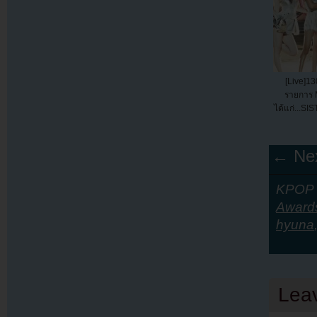
[Live]13
รายการ 
ได้แก่...SI
← Nex
KPOP Y
Award
hyuna
Lea