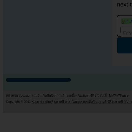
next 
หน้าแรก youzab
รวมวันเกิดศิลปินเกาหลี
เรตติ้ง (Rating) : ซีรี่ย์/วาไรตี้
MV/PV/Teaser
Copyright © 2011
Kpop ข่าวบันเทิงเกาหลี ดาราไอดอล และศิลปินเกาหลี ซีรี่ย์เกาหลี MV เ