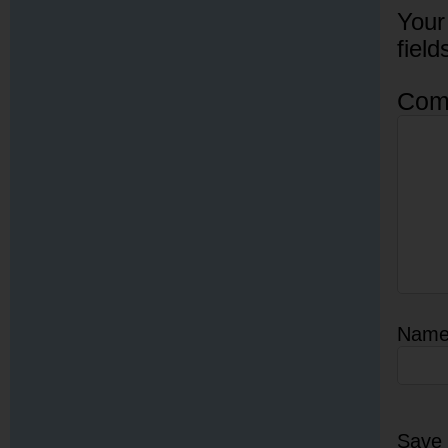
Your
fiel
Com
Nam
Save 