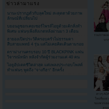
ข่าวล่ามาแรง
นานะปรากฏตัวกับลุคใหม่ สะดุดตาด้วยภาพ
ลักษณ์ที่เปลี่ยนไป
บยอนอูซอกเคยเซอร์ไพรส์ไอยูด้วยเค้กสั่งทำ
พิเศษ แฟนๆเพิ่งสังเกตหลังผ่านมา 3 เดือน
รวม!ภาพเหล่
ฮายองเปิดประวัติครอบครัวไม่ธรรมดา
บกภ
สืบสายแพทย์ 4 รุ่น แต่ไม่เคยคิดเดินตามรอย
ดราม่างานครบรอบ 10 ปี BLACKPINK แฟน
วิจารณ์หนัก หลังจำกัดผู้ร่วมงานแค่ 40 คน
ไอยูอัปเดตชีวิตล่าสุด แต่เพลงประกอบโพสต์
ทำแฟนๆ พูดถึง “จางกีฮา” อีกครั้ง
สาวๆ AOA เ
ใหม่ที่ยงฮว
ของพวกเธอ
ครอบ