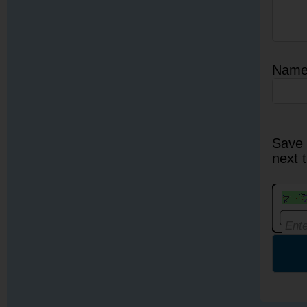
Nam
Save 
next 