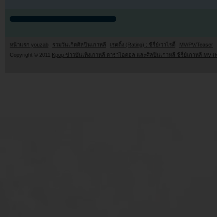
หน้าแรก youzab
รวมวันเกิดศิลปินเกาหลี
เรตติ้ง (Rating) : ซีรี่ย์/วาไรตี้
MV/PV/Teaser
Copyright © 2011
Kpop ข่าวบันเทิงเกาหลี ดาราไอดอล และศิลปินเกาหลี ซีรี่ย์เกาหลี MV เ