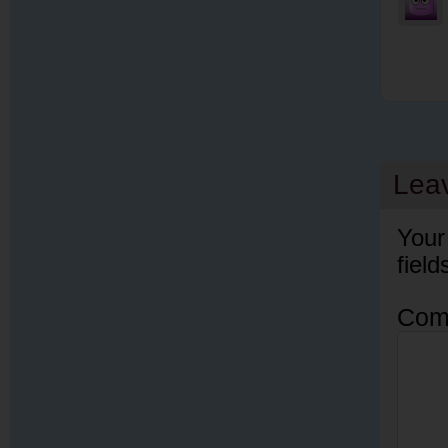
Lea
Your
fiel
Com