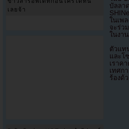
ข่าวสารอัพเดทก่อนใครได้ที่นี่
บัลลา
เลยจ้า
SHINe
ในเพล
จะร่วม
ในงาน
ตัวแท
และโซ
เราคาด
เทศกา
ร้องด้