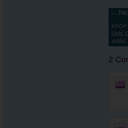
← Nex
KPOP Y
Girls’
แสดง
,
2 Co