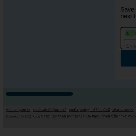
Save 
next 
หน้าแรก youzab
รวมวันเกิดศิลปินเกาหลี
เรตติ้ง (Rating) : ซีรี่ย์/วาไรตี้
MV/PV/Teaser
Copyright © 2011
Kpop ข่าวบันเทิงเกาหลี ดาราไอดอล และศิลปินเกาหลี ซีรี่ย์เกาหลี MV เ