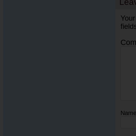
Lea
Your
fiel
Com
Nam