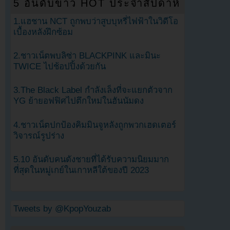
5 อันดับข่าว HOT ประจำสัปดาห์
1.แฮชาน NCT ถูกพบว่าสูบบุหรี่ไฟฟ้าในวิดีโอ
เบื้องหลังฝึกซ้อม
2.ชาวเน็ตพบลิซ่า BLACKPINK และมินะ
TWICE ไปช้อปปิ้งด้วยกัน
3.The Black Label กำลังเล็งที่จะแยกตัวจาก
YG ย้ายอฟฟิศไปตึกใหม่ในฮันนัมดง
4.ชาวเน็ตปกป้องคิมมินจูหลังถูกพวกเฮดเตอร์
วิจารณ์รูปร่าง
5.10 อันดับคนดังชายที่ได้รับความนิยมมาก
ที่สุดในหมู่เกย์ในเกาหลีใต้ของปี 2023
Tweets by @KpopYouzab