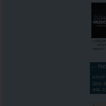
รายชื่อผู้ไ
"2014 
Awards"!! +
← Nex
KPOP Y
2pm
,
คุณ
,
บ