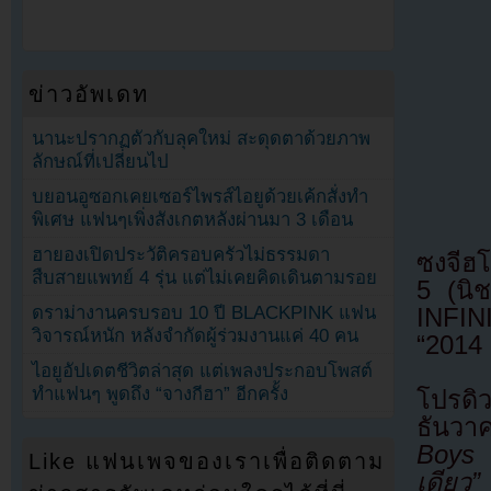
ข่าวอัพเดท
นานะปรากฏตัวกับลุคใหม่ สะดุดตาด้วยภาพ
ลักษณ์ที่เปลี่ยนไป
บยอนอูซอกเคยเซอร์ไพรส์ไอยูด้วยเค้กสั่งทำ
พิเศษ แฟนๆเพิ่งสังเกตหลังผ่านมา 3 เดือน
ฮายองเปิดประวัติครอบครัวไม่ธรรมดา
ซงจีฮ
สืบสายแพทย์ 4 รุ่น แต่ไม่เคยคิดเดินตามรอย
5 (นิ
ดราม่างานครบรอบ 10 ปี BLACKPINK แฟน
INFIN
วิจารณ์หนัก หลังจำกัดผู้ร่วมงานแค่ 40 คน
“2014
ไอยูอัปเดตชีวิตล่าสุด แต่เพลงประกอบโพสต์
ทำแฟนๆ พูดถึง “จางกีฮา” อีกครั้ง
โปรดิ
ธันวา
Boys 
Like แฟนเพจของเราเพื่อติดตาม
เดียว”