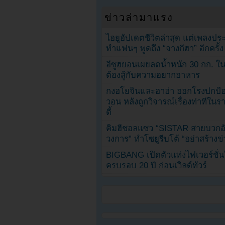
ข่าวล่ามาแรง
ไอยูอัปเดตชีวิตล่าสุด แต่เพลงป
ทำแฟนๆ พูดถึง “จางกีฮา” อีกครั้ง
อีซูฮยอนเผยลดน้ำหนัก 30 กก. ใน 
ต้องสู้กับความอยากอาหาร
กงฮโยจินและฮาฮ่า ออกโรงปกป้อ
วอน หลังถูกวิจารณ์เรื่องท่าทีใน
ตี้
คิมฮีชอลแซว “SISTAR สายบวกอั
วงการ” ทำโซยูรีบโต้ “อย่าสร้างข่
BIGBANG เปิดตัวแท่งไฟเวอร์ชั่
ครบรอบ 20 ปี ก่อนเวิลด์ทัวร์