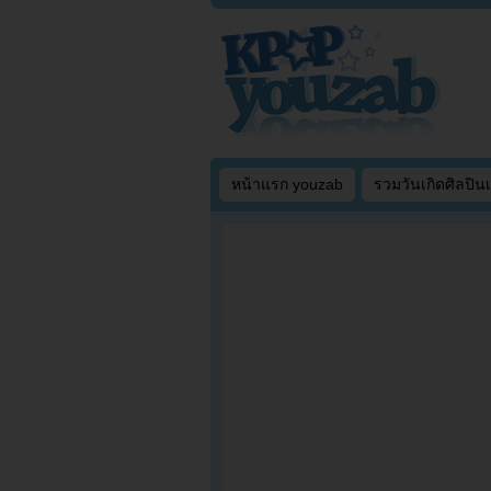
หน้าแรก youzab
รวมวันเกิดศิลปิน