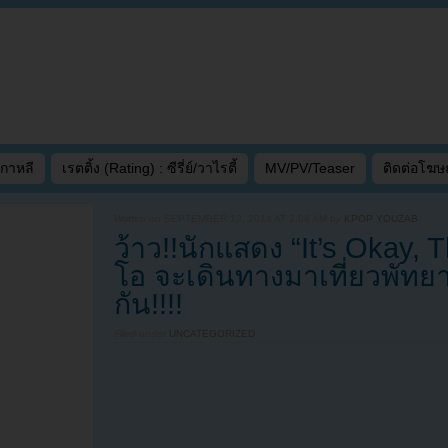
เกาหลี
เรตติ้ง (Rating) : ซีรี่ย์/วาไรตี้
MV/PV/Teaser
ติดต่อโฆ
Written on
SEPTEMBER 12, 2014 AT 2:08 AM
by
KPOP YOUZAB
ว้าว!!นักแสดง “It’s Okay, T
โอ จะเดินทางมาเที่ยวพัทยา
กัน!!!!
Filed under
UNCATEGORIZED