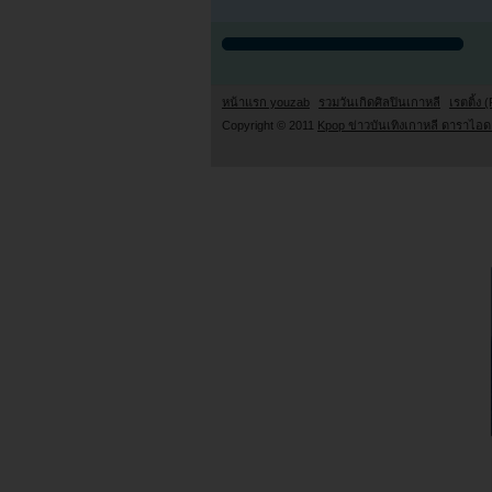
หน้าแรก youzab
รวมวันเกิดศิลปินเกาหลี
เรตติ้ง (
Copyright © 2011
Kpop ข่าวบันเทิงเกาหลี ดาราไอดอ