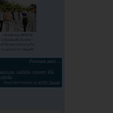
แฟนคลับของ INFINTIE
แกล้งปลอมตัวเป็นนักข่าว
ทำให้เกิดความโกลาหลใน
งานแถลงข่าวภาพยนตร์!!
Previous post →
hat’s Love
,
กงฮโยจิน
,
กรุงเทพฯ
,
ดีโอ
,
ปรดักชั่น
Read 34474 articles by
KPOP Youzab