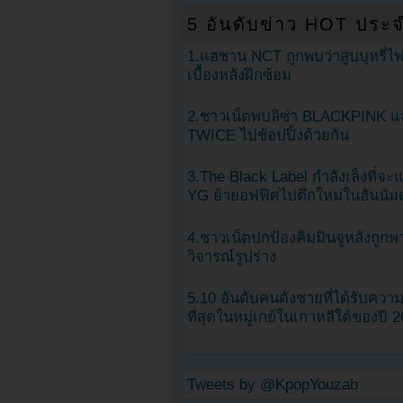
5 อันดับข่าว HOT ประจ
1.แฮชาน NCT ถูกพบว่าสูบบุหรี่ไฟ
เบื้องหลังฝึกซ้อม
2.ชาวเน็ตพบลิซ่า BLACKPINK แ
TWICE ไปช้อปปิ้งด้วยกัน
3.The Black Label กำลังเล็งที่จ
YG ย้ายอฟฟิศไปตึกใหม่ในฮันนัม
4.ชาวเน็ตปกป้องคิมมินจูหลังถูกพ
วิจารณ์รูปร่าง
5.10 อันดับคนดังชายที่ได้รับคว
ที่สุดในหมู่เกย์ในเกาหลีใต้ของปี 
Tweets by @KpopYouzab