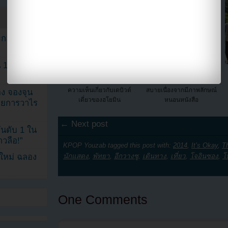
ระกอบโพสต์
1 ปี แต่ยัง
จียอนเผยว่าเธออิจฉาคู่ของ
ซอฮยอน SNSD เผยว่าเธอไม่
โซยอน-โอจงฮยอกและแสดง
สามารถอ่านหนังสือได้สะดวก
ความเห็นเกี่ยวกับเดบิวต์
สบายเนื่องจากมีภาพลักษณ์
ง จองจุน
เดี่ยวของฮโยมิน
หนอนหนังสือ
รายการวาไร
← Next post
นดับ 1 ใน
าวลือ!”
KPOP Youzab tagged this post with:
2014
,
It’s Okay
,
T
นใหม่ ฉลอง
นักแสดง
,
พัทยา
,
อีกวางซู
,
เดินทาง
,
เที่ยว
,
โจอินซอง
,
โ
One Comments