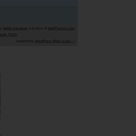
by
Satish Gandham
, a product of
SwiftThemes.Com
ents (RSS)
powered by
WordPress
[Back to top ↑ ]