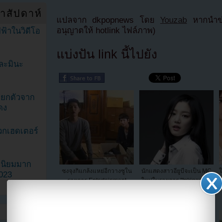
ำสัปดาห์
แปลจาก dkpopnews โดย
Youzab
หากนำข่า
อนุญาตให้ hotlink ไฟล์ภาพ)
ฟ้าในวิดีโอ
แบ่งปัน link นี้ไปยัง
ละมินะ
ะแยกตัวจาก
ดง
วกเฮดเตอร์
ามนิยมมาก
ซงจุงกิแกล้งแหย่อีกวางซูใน
นักแสดงสาวอียูบีจะเป็น MC
ใ
2023
รายการ Entertainment
ใหม่ในรายการ "Inkigayo" +
Relay
อีฮยอนอูและมินอาออกแล้ว