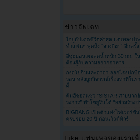
ข่าวอัพเดท
ไอยูอัปเดตชีวิตล่าสุด แต่เพลงป
ทำแฟนๆ พูดถึง “จางกีฮา” อีกครั้ง
อีซูฮยอนเผยลดน้ำหนัก 30 กก. ใน 
ต้องสู้กับความอยากอาหาร
กงฮโยจินและฮาฮ่า ออกโรงปกป้อ
วอน หลังถูกวิจารณ์เรื่องท่าทีใน
ตี้
คิมฮีชอลแซว “SISTAR สายบวกอั
วงการ” ทำโซยูรีบโต้ “อย่าสร้างข่
BIGBANG เปิดตัวแท่งไฟเวอร์ชั่
ครบรอบ 20 ปี ก่อนเวิลด์ทัวร์
Like แฟนเพจของเราเพื