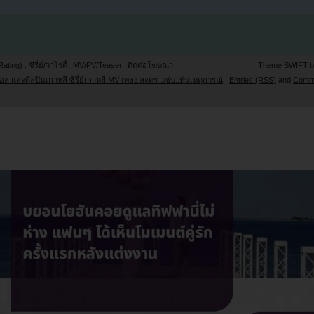
Rating) : ซีรี่ย์/วาไรตี้
MV/PV/Teaser
ติดต่อโฆษณา
Theme SWIFT 
ล และศิลปินเกาหลี ซีรี่ย์เกาหลี MV เพลง ละคร แซ่บ..ทันเหตุการณ์
|
Entries (RSS)
and
Comm