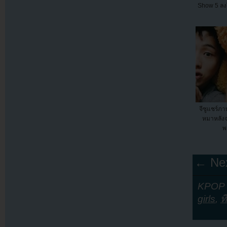
Show 5 ลง
จีซูแชร์ภ
หมาหลัง
พ
← Nex
KPOP Y
girls
,
ท