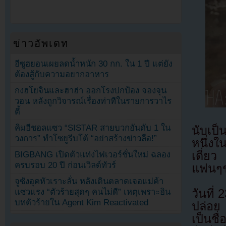
ข่าวอัพเดท
อีซูฮยอนเผยลดน้ำหนัก 30 กก. ใน 1 ปี แต่ยัง
ต้องสู้กับความอยากอาหาร
กงฮโยจินและฮาฮ่า ออกโรงปกป้อง จองจุน
วอน หลังถูกวิจารณ์เรื่องท่าทีในรายการวาไร
ตี้
คิมฮีชอลแซว “SISTAR สายบวกอันดับ 1 ใน
นับเป็
วงการ” ทำโซยูรีบโต้ “อย่าสร้างข่าวลือ!”
หนึ่งใ
เดี่ย
BIGBANG เปิดตัวแท่งไฟเวอร์ชั่นใหม่ ฉลอง
ครบรอบ 20 ปี ก่อนเวิลด์ทัวร์
แฟนๆช
จูซังอุคหัวเราะลั่น หลังเดินตลาดเจอแม่ค้า
วันที่
แซวแรง “ตัวร้ายสุดๆ คนไม่ดี” เหตุเพราะอิน
บทตัวร้ายใน Agent Kim Reactivated
ปล่อย
เป็นชื