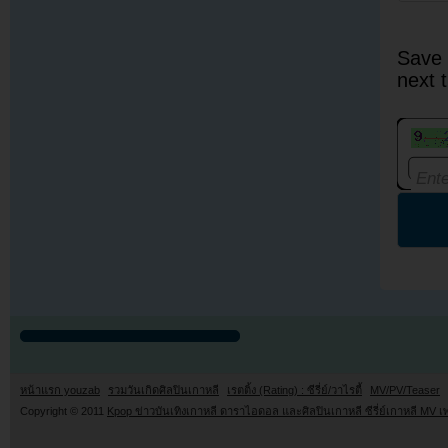
Save 
next 
หน้าแรก youzab
รวมวันเกิดศิลปินเกาหลี
เรตติ้ง (Rating) : ซีรี่ย์/วาไรตี้
MV/PV/Teaser
Copyright © 2011
Kpop ข่าวบันเทิงเกาหลี ดาราไอดอล และศิลปินเกาหลี ซีรี่ย์เกาหลี MV เ