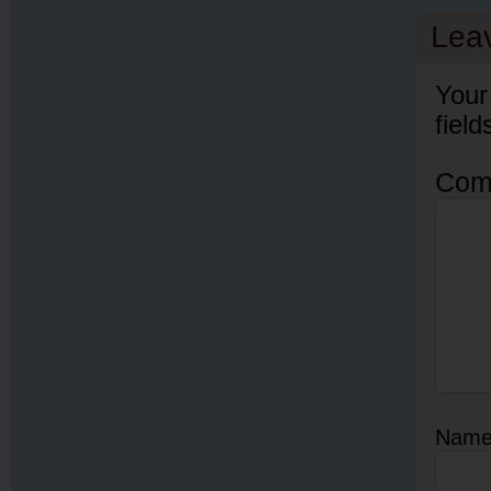
Lea
Your
fiel
Com
Nam