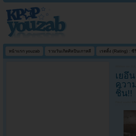
หน้าแรก youzab
รวมวันเกิดศิลปินเกาหลี
เรตติ้ง (Rating) : ซีรี
Written on
JUL
เยอึน
ความ
ชิ้น!!
Filed under
U