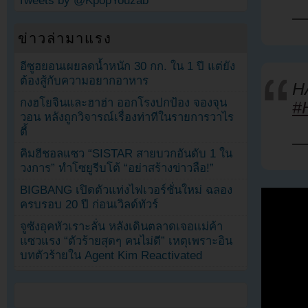
Tweets by @KpopYouzab
—
ข่าวล่ามาแรง
อีซูฮยอนเผยลดน้ำหนัก 30 กก. ใน 1 ปี แต่ยัง
ต้องสู้กับความอยากอาหาร
H
กงฮโยจินและฮาฮ่า ออกโรงปกป้อง จองจุน
#
วอน หลังถูกวิจารณ์เรื่องท่าทีในรายการวาไร
ตี้
—
คิมฮีชอลแซว “SISTAR สายบวกอันดับ 1 ใน
วงการ” ทำโซยูรีบโต้ “อย่าสร้างข่าวลือ!”
BIGBANG เปิดตัวแท่งไฟเวอร์ชั่นใหม่ ฉลอง
ครบรอบ 20 ปี ก่อนเวิลด์ทัวร์
จูซังอุคหัวเราะลั่น หลังเดินตลาดเจอแม่ค้า
แซวแรง “ตัวร้ายสุดๆ คนไม่ดี” เหตุเพราะอิน
บทตัวร้ายใน Agent Kim Reactivated