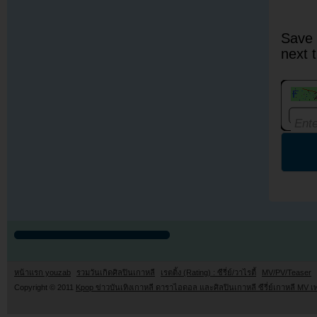
Save 
next 
หน้าแรก youzab
รวมวันเกิดศิลปินเกาหลี
เรตติ้ง (Rating) : ซีรี่ย์/วาไรตี้
MV/PV/Teaser
Copyright © 2011
Kpop ข่าวบันเทิงเกาหลี ดาราไอดอล และศิลปินเกาหลี ซีรี่ย์เกาหลี MV เ