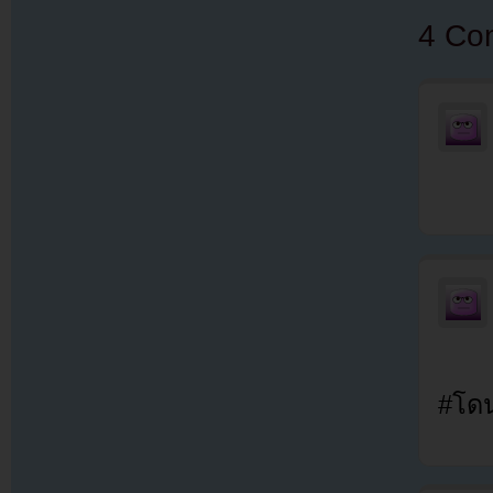
4 Co
#โด