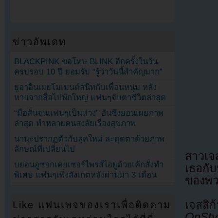
ข่าวอัพเดท
BLACKPINK ขอโทษ BLINK อีกครั้งในวัน
ครบรอบ 10 ปี ยอมรับ “รู้ว่าวันนี้สำคัญมาก”
ยูอาอินเผยโมเมนต์สนิทกับเพื่อนหนุ่ม หลัง
หายจากสื่อไปพักใหญ่ แฟนๆจับตาชีวิตล่าสุด
“มือสั่นจนแฟนๆเป็นห่วง” ฮันซึงยอนเผยภาพ
ล่าสุด ทำหลายคนสงสัยเรื่องสุขภาพ
นานะปรากฏตัวกับลุคใหม่ สะดุดตาด้วยภาพ
ลักษณ์ที่เปลี่ยนไป
สาวเจ
บยอนอูซอกเคยเซอร์ไพรส์ไอยูด้วยเค้กสั่งทำ
เธอกับ
พิเศษ แฟนๆเพิ่งสังเกตหลังผ่านมา 3 เดือน
ของพว
เจสส
Like แฟนเพจของเราเพื่อติดตาม
OnSty