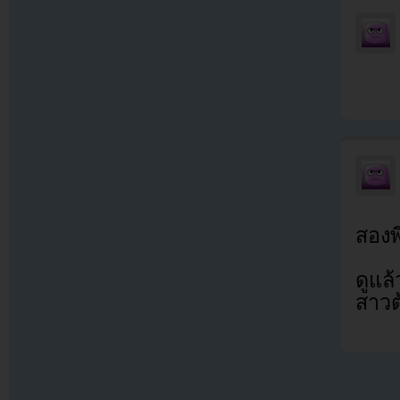
สองพี
ดูแล
สาวต