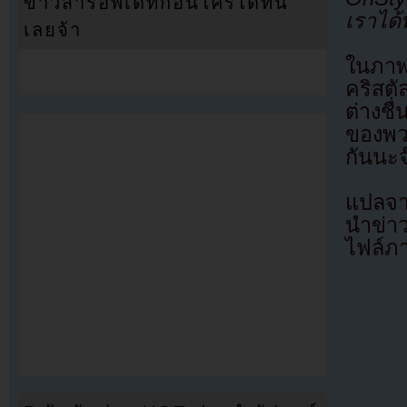
ข่าวสารอัพเดทก่อนใครได้ที่นี่
เราได้
เลยจ้า
ในภาพ
คริสต
ต่างชื
ของพว
กันนะจ
แปลจา
นำข่า
ไฟล์ภ