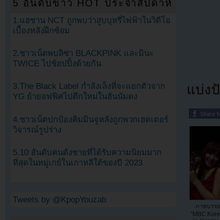
5 อันดับข่าว HOT ประจำสัปดาห์
1.แฮชาน NCT ถูกพบว่าสูบบุหรี่ไฟฟ้าในวิดีโอ
เบื้องหลังฝึกซ้อม
2.ชาวเน็ตพบลิซ่า BLACKPINK และมินะ
TWICE ไปช้อปปิ้งด้วยกัน
3.The Black Label กำลังเล็งที่จะแยกตัวจาก
แบ่งปั
YG ย้ายอฟฟิศไปตึกใหม่ในฮันนัมดง
4.ชาวเน็ตปกป้องคิมมินจูหลังถูกพวกเฮดเตอร์
วิจารณ์รูปร่าง
5.10 อันดับคนดังชายที่ได้รับความนิยมมาก
ที่สุดในหมู่เกย์ในเกาหลีใต้ของปี 2023
Tweets by @KpopYouzab
ภาพบรรย
"MBC Kore