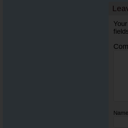
Lea
Your
fiel
Com
Nam