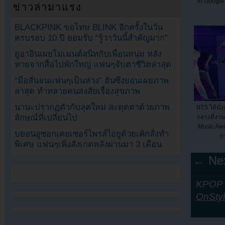
in Google 
ข่าวล่ามาแรง
BLACKPINK ขอโทษ BLINK อีกครั้งในวัน
ครบรอบ 10 ปี ยอมรับ “รู้ว่าวันนี้สำคัญมาก”
ยูอาอินเผยโมเมนต์สนิทกับเพื่อนหนุ่ม หลัง
หายจากสื่อไปพักใหญ่ แฟนๆจับตาชีวิตล่าสุด
“มือสั่นจนแฟนๆเป็นห่วง” ฮันซึงยอนเผยภาพ
ล่าสุด ทำหลายคนสงสัยเรื่องสุขภาพ
นานะปรากฏตัวกับลุคใหม่ สะดุดตาด้วยภาพ
BTS ได้นั
ลักษณ์ที่เปลี่ยนไป
กลางที่งาน
Music Aw
บยอนอูซอกเคยเซอร์ไพรส์ไอยูด้วยเค้กสั่งทำ
ก
พิเศษ แฟนๆเพิ่งสังเกตหลังผ่านมา 3 เดือน
← Nex
KPOP Y
OnSty