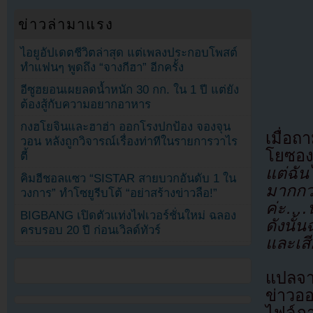
ข่าวล่ามาแรง
ไอยูอัปเดตชีวิตล่าสุด แต่เพลงประกอบโพสต์
ทำแฟนๆ พูดถึง “จางกีฮา” อีกครั้ง
อีซูฮยอนเผยลดน้ำหนัก 30 กก. ใน 1 ปี แต่ยัง
ต้องสู้กับความอยากอาหาร
กงฮโยจินและฮาฮ่า ออกโรงปกป้อง จองจุน
เมื่อ
วอน หลังถูกวิจารณ์เรื่องท่าทีในรายการวาไร
โยซอ
ตี้
แต่ฉั
คิมฮีชอลแซว “SISTAR สายบวกอันดับ 1 ใน
มากกว่
วงการ” ทำโซยูรีบโต้ “อย่าสร้างข่าวลือ!”
ค่ะ….
BIGBANG เปิดตัวแท่งไฟเวอร์ชั่นใหม่ ฉลอง
ดังนั้
ครบรอบ 20 ปี ก่อนเวิลด์ทัวร์
และเสี
แปลจา
ข่าวอ