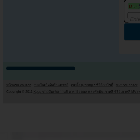
หน้าแรก youzab
รวมวันเกิดศิลปินเกาหลี
เรตติ้ง (Rating) : ซีรี่ย์/วาไรตี้
MV/PV/Teaser
Copyright © 2011
Kpop ข่าวบันเทิงเกาหลี ดาราไอดอล และศิลปินเกาหลี ซีรี่ย์เกาหลี MV เ