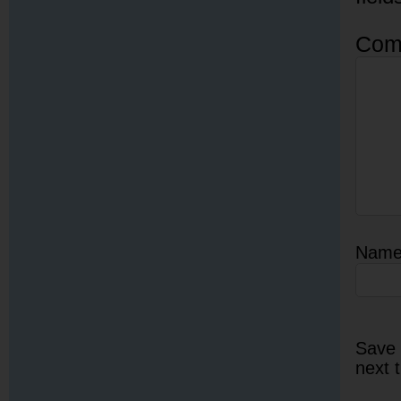
Com
Nam
Save 
next 