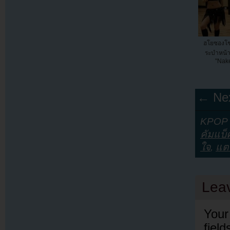
ฮโยซองโช
ระบำหน้
"Nak
← Nex
KPOP Y
คัมแบ็
ใจ
,
แต
Lea
Your
fiel