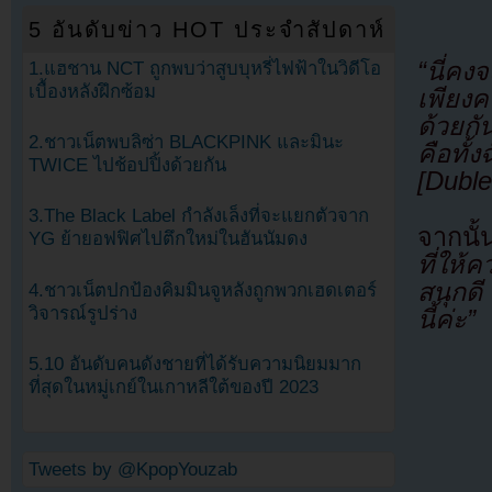
5 อันดับข่าว HOT ประจำสัปดาห์
“นี่คง
1.แฮชาน NCT ถูกพบว่าสูบบุหรี่ไฟฟ้าในวิดีโอ
เบื้องหลังฝึกซ้อม
เพียง
ด้วยกั
2.ชาวเน็ตพบลิซ่า BLACKPINK และมินะ
คือทั้
TWICE ไปช้อปปิ้งด้วยกัน
[Duble
3.The Black Label กำลังเล็งที่จะแยกตัวจาก
จากนั้
YG ย้ายอฟฟิศไปตึกใหม่ในฮันนัมดง
ที่ให้
สนุกด
4.ชาวเน็ตปกป้องคิมมินจูหลังถูกพวกเฮดเตอร์
วิจารณ์รูปร่าง
นี้ค่ะ”
5.10 อันดับคนดังชายที่ได้รับความนิยมมาก
ที่สุดในหมู่เกย์ในเกาหลีใต้ของปี 2023
Tweets by @KpopYouzab