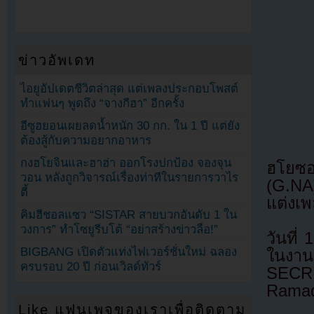
ข่าวอัพเดท
ไอยูอัปเดตชีวิตล่าสุด แต่เพลงประกอบโพสต์
ทำแฟนๆ พูดถึง “จางกีฮา” อีกครั้ง
อีซูฮยอนเผยลดน้ำหนัก 30 กก. ใน 1 ปี แต่ยัง
ต้องสู้กับความอยากอาหาร
กงฮโยจินและฮาฮ่า ออกโรงปกป้อง จองจุน
ฮโยซอง
วอน หลังถูกวิจารณ์เรื่องท่าทีในรายการวาไร
(G.NA)
ตี้
แต่งเพ
คิมฮีชอลแซว “SISTAR สายบวกอันดับ 1 ใน
วงการ” ทำโซยูรีบโต้ “อย่าสร้างข่าวลือ!”
วันที
BIGBANG เปิดตัวแท่งไฟเวอร์ชั่นใหม่ ฉลอง
ในงาน
ครบรอบ 20 ปี ก่อนเวิลด์ทัวร์
SECRE
Rama
Like แฟนเพจของเราเพื่อติดตาม