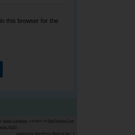
n this browser for the
by
Satish Gandham
, a product of
SwiftThemes.Com
ents (RSS)
powered by
WordPress
[Back to top ↑ ]