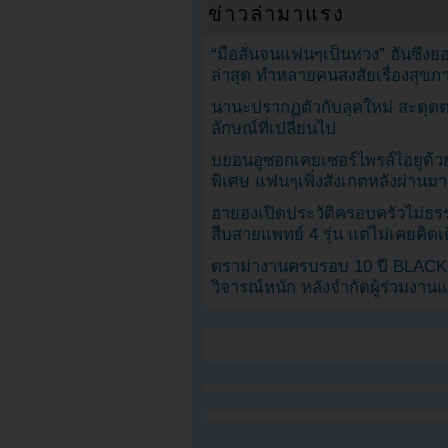
ข่าวล่ามาแรง
“มือสั่นจนแฟนๆเป็นห่วง” ฮันซึง
ล่าสุด ทำหลายคนสงสัยเรื่องสุขภ
นานะปรากฏตัวกับลุคใหม่ สะดุด
ลักษณ์ที่เปลี่ยนไป
บยอนอูซอกเคยเซอร์ไพรส์ไอยูด้วย
พิเศษ แฟนๆเพิ่งสังเกตหลังผ่านมา
ฮายองเปิดประวัติครอบครัวไม่ธ
สืบสายแพทย์ 4 รุ่น แต่ไม่เคยคิ
ดราม่างานครบรอบ 10 ปี BLAC
วิจารณ์หนัก หลังจำกัดผู้ร่วมงาน