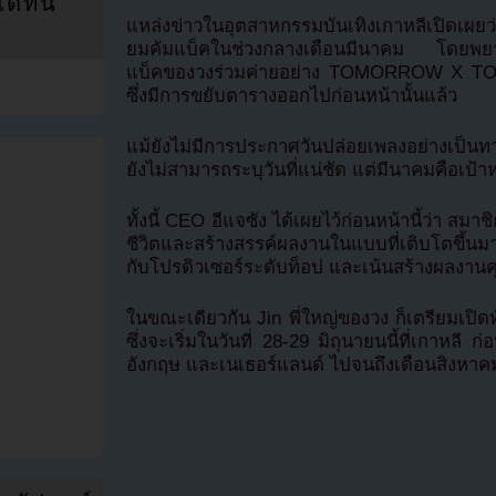
ที่นี่
แหล่งข่าวในอุตสาหกรรมบันเทิงเกาหลีเปิดเผยว่
ยมคัมแบ็คในช่วงกลางเดือนมีนาคม โดยพยาย
แบ็คของวงร่วมค่ายอย่าง TOMORROW X 
ซึ่งมีการขยับตารางออกไปก่อนหน้านั้นแล้ว
แม้ยังไม่มีการประกาศวันปล่อยเพลงอย่างเป็นท
ยังไม่สามารถระบุวันที่แน่ชัด แต่มีนาคมคือเ
ทั้งนี้ CEO อีแจซัง ได้เผยไว้ก่อนหน้านี้ว่า สม
ชีวิตและสร้างสรรค์ผลงานในแบบที่เติบโตขึ้น
กับโปรดิวเซอร์ระดับท็อป และเน้นสร้างผลงานค
ในขณะเดียวกัน Jin พี่ใหญ่ของวง ก็เตรียมเปิด
ซึ่งจะเริ่มในวันที่ 28-29 มิถุนายนนี้ที่เกาหลี ก
อังกฤษ และเนเธอร์แลนด์ ไปจนถึงเดือนสิงหาค