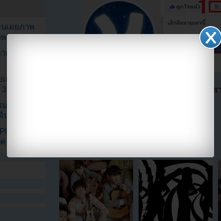
ยอนเผยภาพ
าพ
ตาด้วยภาพ
เค้กสั่งทำ
 3 เดือน
ตอนนี้แฟนๆสามารถติดตามเราได้อีกช่องทางสา
==>>
IG YOUZAB
รรมดา
ดเดินตามรอย
แบ่งปัน link นี้ไปยัง
KPINK แฟน
แค่ 40 คน