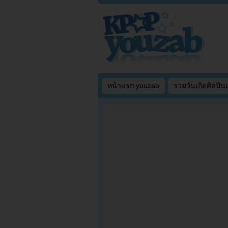
หน้าแรก youzab
รวมวันเกิดศิลปิน