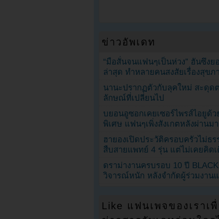
ข่าวอัพเดท
“มือสั่นจนแฟนๆเป็นห่วง” ฮันซึง
ล่าสุด ทำหลายคนสงสัยเรื่องสุขภ
นานะปรากฏตัวกับลุคใหม่ สะดุด
ลักษณ์ที่เปลี่ยนไป
บยอนอูซอกเคยเซอร์ไพรส์ไอยูด้วย
พิเศษ แฟนๆเพิ่งสังเกตหลังผ่านมา
ฮายองเปิดประวัติครอบครัวไม่ธ
สืบสายแพทย์ 4 รุ่น แต่ไม่เคยคิ
ดราม่างานครบรอบ 10 ปี BLAC
วิจารณ์หนัก หลังจำกัดผู้ร่วมงาน
Like แฟนเพจของเราเพื