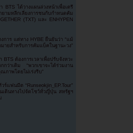
า BTS ได้วางแผนล่วงหน้าเพื่อเตรี
ามหลีกเลี่ยงการชนกับกำหนดคัม
TOGETHER (TXT) และ ENHYPEN
างการ แต่ทาง HYBE ยืนยันว่า “แม้
ป้าหมายสำหรับการคัมแบ็คในฐานะวง”
าชิก BTS ต้องการเวลาเพื่อปรับจังหวะ
มากกว่าเดิม “พวกเขาจะได้ร่วมงาน
ุณภาพโดยไม่เร่งรีบ”
ทัวร์แฟนมีต “Runseokjin_EP.Tour”
่อนเดินทางไปจัดโชว์ทั่วญี่ปุ่น สหรัฐฯ
ม