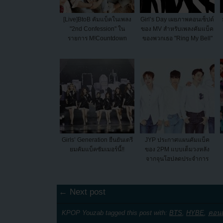
[Live]BtoB คัมแบ็คในเพลง
Girl’s Day เผยภาพคอนเซ็ปต์
"2nd Confession" ใน
ของ MV สำหรับเพลงคัมแบ็ค
รายการ M!Countdown
ของพวกเธอ "Ring My Bell"
Girls’ Generation ยืนยันเตรี
JYP ประกาศแผนคัมแบ็ค
ยมคัมแบ็คซัมเมอร์นี้!!
ของ 2PM แบบเต็มวงหลัง
จากจุนโฮปลดประจำการ
← Next post
KPOP Youzab tagged this post with:
BTS
,
HYBE
,
คอนเ