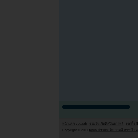
หน้าแรก youzab
รวมวันเกิดศิลปินเกาหลี
เรตติ้ง (
Copyright © 2011
Kpop ข่าวบันเทิงเกาหลี ดาราไอดอ