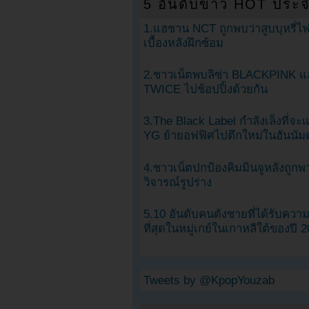
5 อันดับข่าว HOT ประจ
1.แฮชาน NCT ถูกพบว่าสูบบุหรี่ไฟ
เบื้องหลังฝึกซ้อม
2.ชาวเน็ตพบลิซ่า BLACKPINK แ
TWICE ไปช้อปปิ้งด้วยกัน
3.The Black Label กำลังเล็งที่จ
YG ย้ายอฟฟิศไปตึกใหม่ในฮันนัม
4.ชาวเน็ตปกป้องคิมมินจูหลังถูกพ
วิจารณ์รูปร่าง
5.10 อันดับคนดังชายที่ได้รับคว
ที่สุดในหมู่เกย์ในเกาหลีใต้ของปี 
Tweets by @KpopYouzab