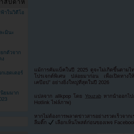
ำสัปดาห์
ฟ้าในวิดีโอ
ละมินะ
ะแยกตัวจาก
ดง
แม้การคัมแบ็คในปี 2025 ดูจะไม่เกิดขึ้นตามไทม
วกเฮดเตอร์
โปรเจกต์พิเศษ ปล่อยมาก่อน เพื่อเปิดทางใ
เคป๊อป” อย่างยิ่งใหญ่ที่สุดในปี 2026
ามนิยมมาก
แปลจาก allkpop โดย
Youzab
หากนำออกไปกร
2023
Hotlink ไฟล์ภาพ)
หากไม่ต้องการพลาดข่าวสารอย่างรวดเร็วจาก
ลืมติ๊ก
เลือกเห็นโพสต์ก่อนของเพจ Facebo