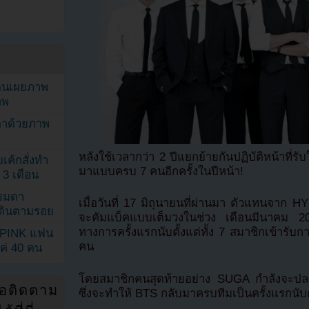
ยอนเผยภาพ
าพ
ตาด้วยภาพ
หลังใช้เวลากว่า 2 ปีแยกย้ายกันปฏิบัติหน้าที่รั
เค้กสั่งทำ
มาแบบครบ 7 คนอีกครั้งในปีหน้า!
 3 เดือน
รรมดา
เมื่อวันที่ 17 มิถุนายนที่ผ่านมา ตัวแทนจาก 
ดเดินตามรอย
จะคัมแบ็คแบบเต็มวงในช่วง เดือนมีนาคม 202
ทางการครั้งแรกนับตั้งแต่ทั้ง 7 สมาชิกเข้าร
KPINK แฟน
คน
แค่ 40 คน
โดยสมาชิกคนสุดท้ายอย่าง SUGA กำลังจะปลดป
่อติดตาม
ซึ่งจะทำให้ BTS กลับมาครบทีมเป็นครั้งแรกนับต