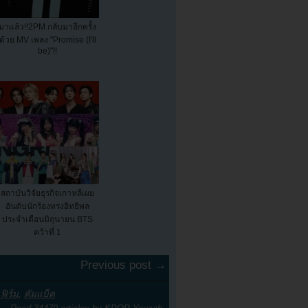
มาแล้ว!!2PM กลับมาอีกครั้ง
ด้วย MV เพลง "Promise (I'll
be)"!!
สถาบันวิจัยธุรกิจเกาหลีเผย
อันดับนักร้องทรงอิทธิพล
ประจำเดือนมิถุนายน BTS
คว้าที่ 1
Previous post →
ฟิร์ม
,
คัมแบ็ค