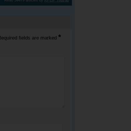
Read 34479 articles by
KPOP Youzab
*
equired fields are marked