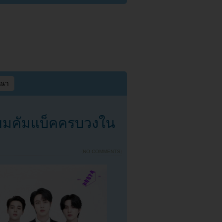
ษณา
ียมคัมแบ็คครบวงใน
{
NO COMMENTS
}