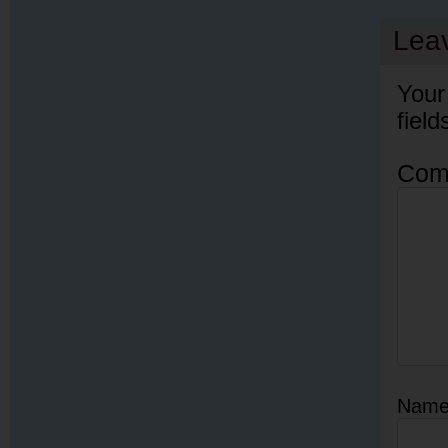
Lea
Your
fiel
Com
Nam