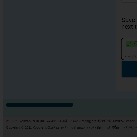
Save 
next 
หน้าแรก youzab
รวมวันเกิดศิลปินเกาหลี
เรตติ้ง (Rating) : ซีรี่ย์/วาไรตี้
MV/PV/Teaser
Copyright © 2011
Kpop ข่าวบันเทิงเกาหลี ดาราไอดอล และศิลปินเกาหลี ซีรี่ย์เกาหลี MV เ