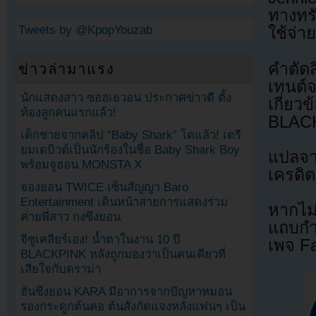
ทางทรั
Tweets by @KpopYouzab
ใช้จ่า
คำตัดส
ข่าวล่ามาแรง
เทนต์
นักแสดงสาว ซอฮเยวอน ประกาศข่าวดี ตั้ง
เกี่ย
ท้องลูกคนแรกแล้ว!
BLAC
เด็กชายจากคลิป “Baby Shark” โตแล้ว! เตรี
ยมเดบิวต์เป็นนักร้องในชื่อ Baby Shark Boy
แปลจ
พร้อมจูฮอน MONSTA X
เครดิต
จองยอน TWICE เซ็นสัญญา Baro
Entertainment เดินหน้าสายการแสดงร่วม
หากไม
ค่ายพี่สาว กงซึงยอน
แถบกำล
จีซูเคลียร์เอง! น้ำตาในงาน 10 ปี
เพจ F
BLACKPINK หลังถูกมองว่าเป็นคนเดียวที่
เสียใจกับดราม่า
ฮันซึงยอน KARA มีอาการจากปัญหาหมอน
รองกระดูกต้นคอ ต้นสังกัดแจงหลังแฟนๆ เป็น