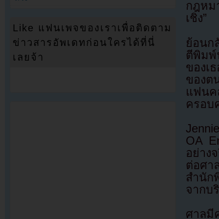
กฎหมาย
เชิง”
Like แฟนเพจของเราเพื่อติดตาม
ย้อนกล
ข่าวสารอัพเดทก่อนใครได้ที่นี่
ตีพิมพ
เลยจ้า
ของเธ
ของตน
แฟนคล
ครอบคร
Jennie
OA En
อย่างจ
ต่อศา
สำนักพ
จากบริ
ศาลมี