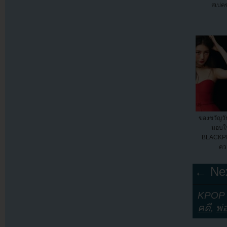
สเปค
ของขวัญวัน
มอบให
BLACKPIN
คว
← Nex
KPOP Y
คดี
,
พ่