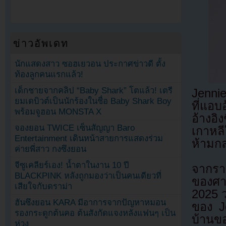
ข่าวอัพเดท
นักแสดงสาว ซอฮเยวอน ประกาศข่าวดี ตั้ง
ท้องลูกคนแรกแล้ว!
เด็กชายจากคลิป “Baby Shark” โตแล้ว! เตรี
Jenni
ยมเดบิวต์เป็นนักร้องในชื่อ Baby Shark Boy
ที่แอบ
พร้อมจูฮอน MONSTA X
อ้างอ
จองยอน TWICE เซ็นสัญญา Baro
เกาหลี
Entertainment เดินหน้าสายการแสดงร่วม
ห้ามกล
ค่ายพี่สาว กงซึงยอน
จีซูเคลียร์เอง! น้ำตาในงาน 10 ปี
จากร
BLACKPINK หลังถูกมองว่าเป็นคนเดียวที่
ของศา
เสียใจกับดราม่า
2025 ว
ฮันซึงยอน KARA มีอาการจากปัญหาหมอน
ของ J
รองกระดูกต้นคอ ต้นสังกัดแจงหลังแฟนๆ เป็น
บ้านข
ห่วง