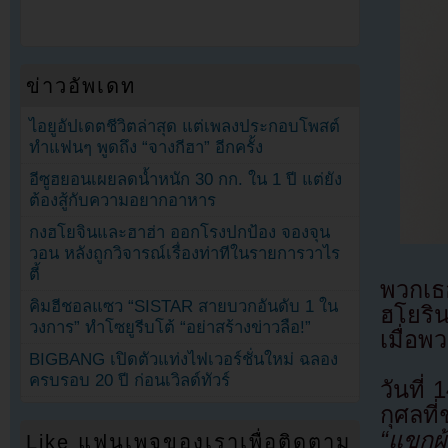
ข่าวอัพเดท
ไอยูอัปเดตชีวิตล่าสุด แต่เพลงประกอบโพสต์
ทำแฟนๆ พูดถึง “จางกีฮา” อีกครั้ง
อีซูฮยอนเผยลดน้ำหนัก 30 กก. ใน 1 ปี แต่ยัง
ต้องสู้กับความอยากอาหาร
กงฮโยจินและฮาฮ่า ออกโรงปกป้อง จองจุน
วอน หลังถูกวิจารณ์เรื่องท่าทีในรายการวาไร
ตี้
พวกเธอ
คิมฮีชอลแซว “SISTAR สายบวกอันดับ 1 ใน
ฮโยริ
วงการ” ทำโซยูรีบโต้ “อย่าสร้างข่าวลือ!”
เมื่อพ
BIGBANG เปิดตัวแท่งไฟเวอร์ชั่นใหม่ ฉลอง
ครบรอบ 20 ปี ก่อนเวิลด์ทัวร์
วันที่
กุศลที
“แขกผ
Like แฟนเพจของเราเพื่อติดตาม