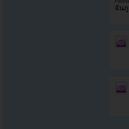
Febru
ฉันภู