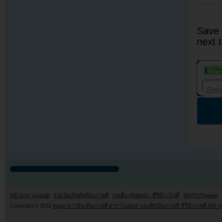
Save 
next 
หน้าแรก youzab
รวมวันเกิดศิลปินเกาหลี
เรตติ้ง (Rating) : ซีรี่ย์/วาไรตี้
MV/PV/Teaser
Copyright © 2011
Kpop ข่าวบันเทิงเกาหลี ดาราไอดอล และศิลปินเกาหลี ซีรี่ย์เกาหลี MV เ