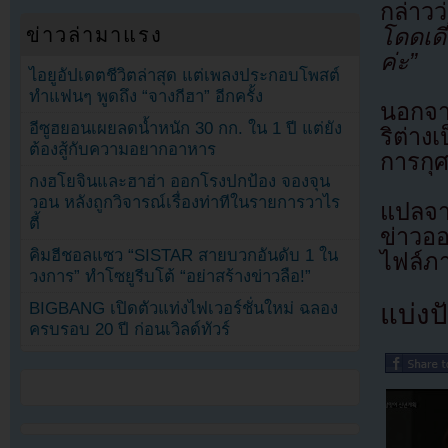
กล่าว
ข่าวล่ามาแรง
โดดเดี
ค่ะ”
ไอยูอัปเดตชีวิตล่าสุด แต่เพลงประกอบโพสต์
ทำแฟนๆ พูดถึง “จางกีฮา” อีกครั้ง
นอกจาก
อีซูฮยอนเผยลดน้ำหนัก 30 กก. ใน 1 ปี แต่ยัง
ริต่าง
ต้องสู้กับความอยากอาหาร
การกุศล
กงฮโยจินและฮาฮ่า ออกโรงปกป้อง จองจุน
วอน หลังถูกวิจารณ์เรื่องท่าทีในรายการวาไร
แปลจ
ตี้
ข่าวอ
คิมฮีชอลแซว “SISTAR สายบวกอันดับ 1 ใน
ไฟล์ภ
วงการ” ทำโซยูรีบโต้ “อย่าสร้างข่าวลือ!”
แบ่งปั
BIGBANG เปิดตัวแท่งไฟเวอร์ชั่นใหม่ ฉลอง
ครบรอบ 20 ปี ก่อนเวิลด์ทัวร์