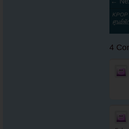
← Nex
KPOP Y
ศูนย์พั
4 Co