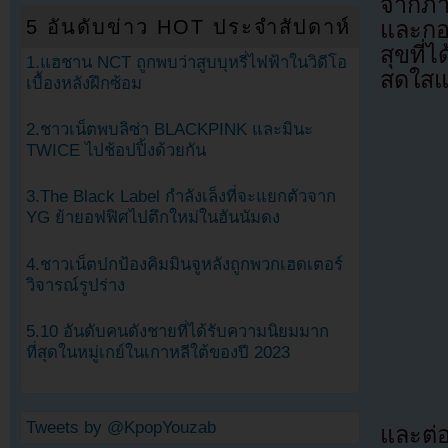
จากภา
5 อันดับข่าว HOT ประจำสัปดาห์
และกอด
สุขที่
1.แฮชาน NCT ถูกพบว่าสูบบุหรี่ไฟฟ้าในวิดีโอ
สดใสแล
เบื้องหลังฝึกซ้อม
2.ชาวเน็ตพบลิซ่า BLACKPINK และมินะ
TWICE ไปช้อปปิ้งด้วยกัน
3.The Black Label กำลังเล็งที่จะแยกตัวจาก
YG ย้ายอฟฟิศไปตึกใหม่ในฮันนัมดง
4.ชาวเน็ตปกป้องคิมมินจูหลังถูกพวกเฮดเตอร์
วิจารณ์รูปร่าง
5.10 อันดับคนดังชายที่ได้รับความนิยมมาก
ที่สุดในหมู่เกย์ในเกาหลีใต้ของปี 2023
Tweets by @KpopYouzab
และต่