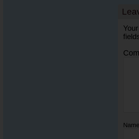
Lea
Your
fiel
Com
Nam