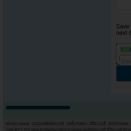
Save 
next 
หน้าแรก youzab
รวมวันเกิดศิลปินเกาหลี
เรตติ้ง (Rating) : ซีรี่ย์/วาไรตี้
MV/PV/Teaser
Copyright © 2011
Kpop ข่าวบันเทิงเกาหลี ดาราไอดอล และศิลปินเกาหลี ซีรี่ย์เกาหลี MV เ