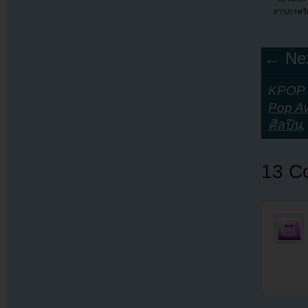
สารภาพรัก
← Nex
KPOP Y
Pop A
ศิลปิน
13 C