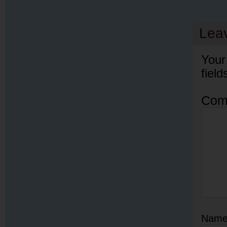
Lea
Your
fiel
Com
Nam