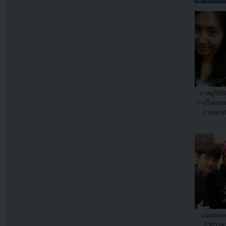
ภาพยูริSN
การใหม่ๆจนถ
ว่าเธอเหม
แบคฮยอน,
EXO เล