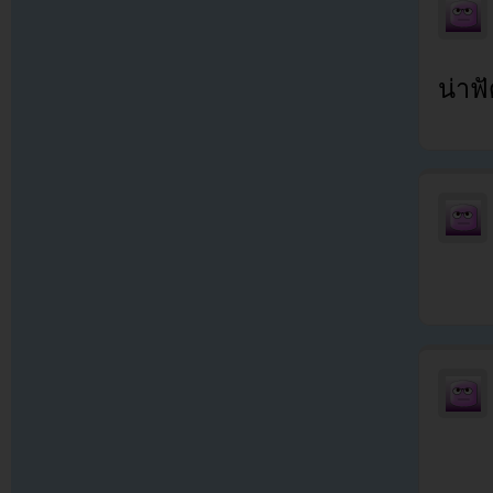
น่าฟั