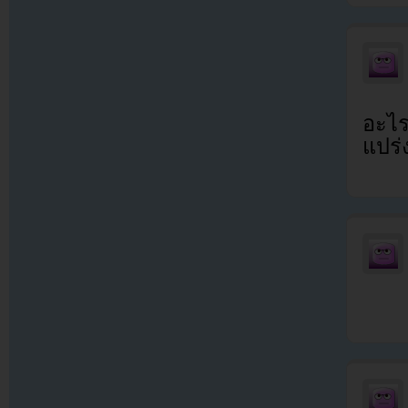
อะไร
แปร่ง