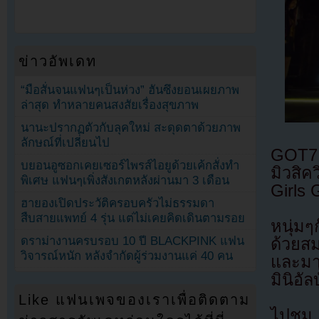
ข่าวอัพเดท
“มือสั่นจนแฟนๆเป็นห่วง” ฮันซึงยอนเผยภาพ
ล่าสุด ทำหลายคนสงสัยเรื่องสุขภาพ
นานะปรากฏตัวกับลุคใหม่ สะดุดตาด้วยภาพ
ลักษณ์ที่เปลี่ยนไป
GOT7 
บยอนอูซอกเคยเซอร์ไพรส์ไอยูด้วยเค้กสั่งทำ
มิวสิ
พิเศษ แฟนๆเพิ่งสังเกตหลังผ่านมา 3 เดือน
Girls G
ฮายองเปิดประวัติครอบครัวไม่ธรรมดา
สืบสายแพทย์ 4 รุ่น แต่ไม่เคยคิดเดินตามรอย
หนุ่ม
ดราม่างานครบรอบ 10 ปี BLACKPINK แฟน
ด้วยส
วิจารณ์หนัก หลังจำกัดผู้ร่วมงานแค่ 40 คน
และมาร
มินิอั
Like แฟนเพจของเราเพื่อติดตาม
ไปชม M