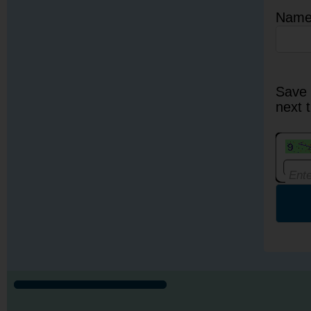
Nam
Save 
next 