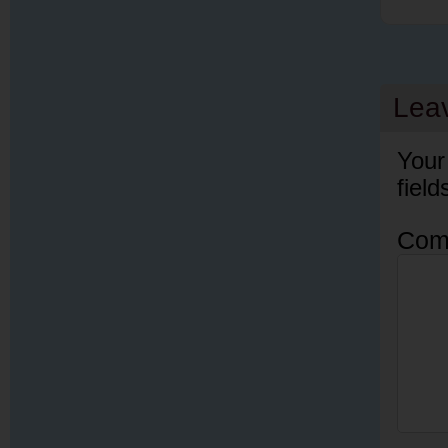
Lea
Your
fiel
Com