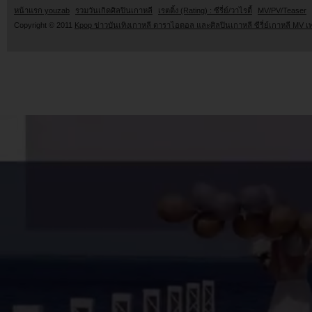
หน้าแรก youzab
รวมวันเกิดศิลปินเกาหลี
เรตติ้ง (Rating) : ซีรี่ย์/วาไรตี้
MV/PV/Teaser
Copyright © 2011
Kpop ข่าวบันเทิงเกาหลี ดาราไอดอล และศิลปินเกาหลี ซีรี่ย์เกาหลี MV เ