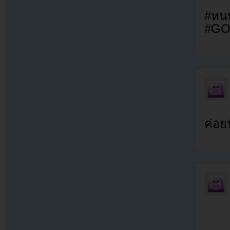
#หนท
#GOT
ค่อย