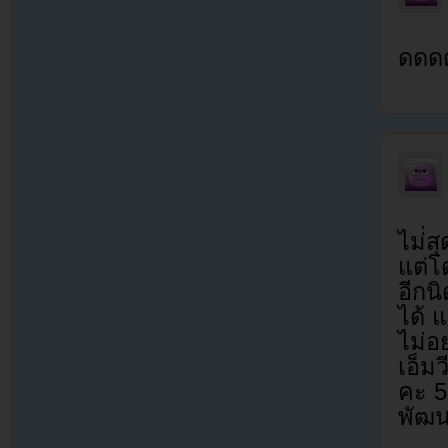
ดดด
ไม่่ส
แต่โ
อีกน
ได้ 
ไม่อ
เอ็มว
คะ 5
พัฒนา