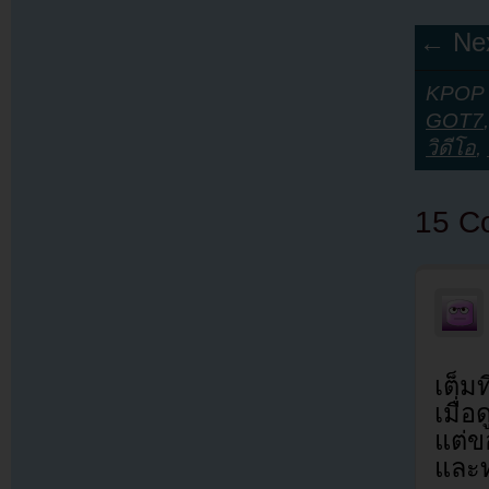
← Nex
KPOP Y
GOT7
วิดีโอ
,
15 C
เต็มท
เมื่
แต่ข
และท