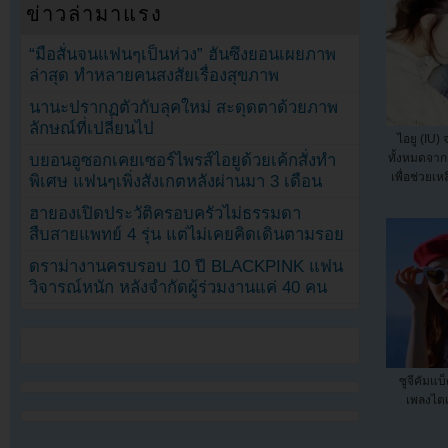
ข่าวล่ามาแรง
“มือสั่นจนแฟนๆเป็นห่วง” ฮันซึงยอนเผยภาพ
ล่าสุด ทำหลายคนสงสัยเรื่องสุขภาพ
นานะปรากฏตัวกับลุคใหม่ สะดุดตาด้วยภาพ
ลักษณ์ที่เปลี่ยนไป
ไอยู (IU)
บยอนอูซอกเคยเซอร์ไพรส์ไอยูด้วยเค้กสั่งทำ
ทั้งหมดจาก
เพื่อช่วยเห
พิเศษ แฟนๆเพิ่งสังเกตหลังผ่านมา 3 เดือน
ฮายองเปิดประวัติครอบครัวไม่ธรรมดา
สืบสายแพทย์ 4 รุ่น แต่ไม่เคยคิดเดินตามรอย
ดราม่างานครบรอบ 10 ปี BLACKPINK แฟน
วิจารณ์หนัก หลังจำกัดผู้ร่วมงานแค่ 40 คน
ซูจีคัมแบ
เพลงไตเต