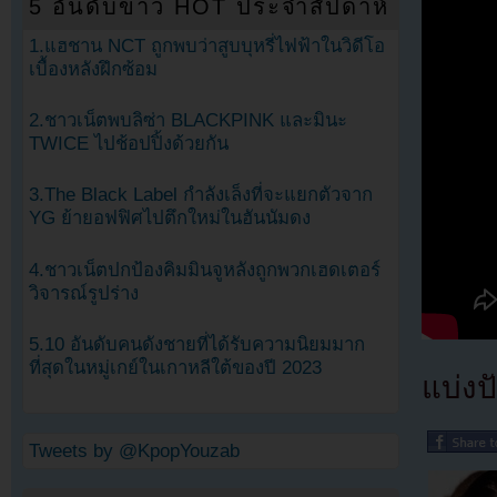
5 อันดับข่าว HOT ประจำสัปดาห์
1.แฮชาน NCT ถูกพบว่าสูบบุหรี่ไฟฟ้าในวิดีโอ
เบื้องหลังฝึกซ้อม
2.ชาวเน็ตพบลิซ่า BLACKPINK และมินะ
TWICE ไปช้อปปิ้งด้วยกัน
3.The Black Label กำลังเล็งที่จะแยกตัวจาก
YG ย้ายอฟฟิศไปตึกใหม่ในฮันนัมดง
4.ชาวเน็ตปกป้องคิมมินจูหลังถูกพวกเฮดเตอร์
วิจารณ์รูปร่าง
5.10 อันดับคนดังชายที่ได้รับความนิยมมาก
ที่สุดในหมู่เกย์ในเกาหลีใต้ของปี 2023
แบ่งปั
Tweets by @KpopYouzab