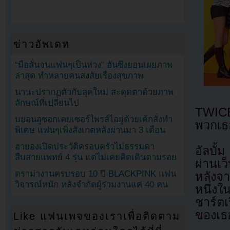
ข่าวอัพเดท
“มือสั่นจนแฟนๆเป็นห่วง” ฮันซึงยอนเผยภาพ
ล่าสุด ทำหลายคนสงสัยเรื่องสุขภาพ
นานะปรากฏตัวกับลุคใหม่ สะดุดตาด้วยภาพ
ลักษณ์ที่เปลี่ยนไป
TWICE 
บยอนอูซอกเคยเซอร์ไพรส์ไอยูด้วยเค้กสั่งทำ
พวกเธอ
พิเศษ แฟนๆเพิ่งสังเกตหลังผ่านมา 3 เดือน
ฮายองเปิดประวัติครอบครัวไม่ธรรมดา
อัลบั
สืบสายแพทย์ 4 รุ่น แต่ไม่เคยคิดเดินตามรอย
ผ่านเว
ดราม่างานครบรอบ 10 ปี BLACKPINK แฟน
หลังจา
วิจารณ์หนัก หลังจำกัดผู้ร่วมงานแค่ 40 คน
หนึ่ง
ชาร์ตเ
ของเธอ
Like แฟนเพจของเราเพื่อติดตาม