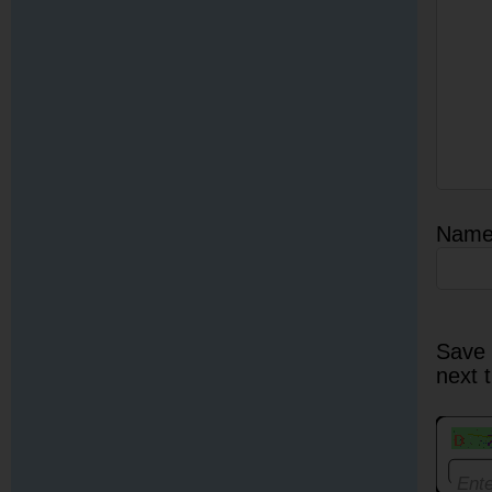
Nam
Save 
next 