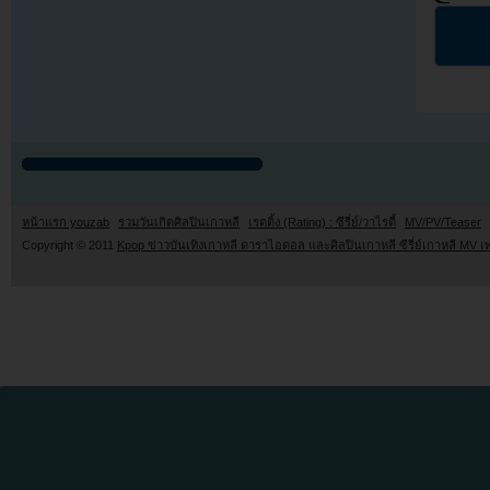
หน้าแรก youzab
รวมวันเกิดศิลปินเกาหลี
เรตติ้ง (Rating) : ซีรี่ย์/วาไรตี้
MV/PV/Teaser
Copyright © 2011
Kpop ข่าวบันเทิงเกาหลี ดาราไอดอล และศิลปินเกาหลี ซีรี่ย์เกาหลี MV เ