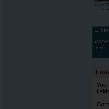
CL โพสต์ IG
ของเธอใ
← Nex
KPOP Y
ชาร์ต
,
Lea
Your
fiel
Com