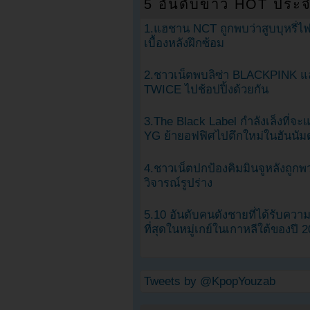
5 อันดับข่าว HOT ประจ
1.แฮชาน NCT ถูกพบว่าสูบบุหรี่ไฟ
เบื้องหลังฝึกซ้อม
2.ชาวเน็ตพบลิซ่า BLACKPINK แ
TWICE ไปช้อปปิ้งด้วยกัน
3.The Black Label กำลังเล็งที่จ
YG ย้ายอฟฟิศไปตึกใหม่ในฮันนัม
4.ชาวเน็ตปกป้องคิมมินจูหลังถูกพ
วิจารณ์รูปร่าง
5.10 อันดับคนดังชายที่ได้รับคว
ที่สุดในหมู่เกย์ในเกาหลีใต้ของปี 
Tweets by @KpopYouzab