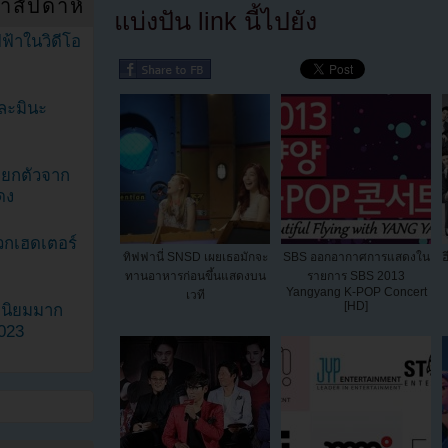
ำสัปดาห์
แบ่งปัน link นี้ไปยัง
ฟ้าในวิดีโอ
ละมินะ
ะแยกตัวจาก
ดง
วกเฮดเตอร์
ทิฟฟานี่ SNSD เผยเธอมักจะ
SBS ออกอากาศการแสดงใน
ฮ
ทานอาหารก่อนขึ้นแสดงบน
รายการ SBS 2013
Yangyang K-POP Concert
เวที
[HD]
ามนิยมมาก
2023