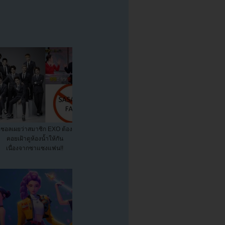
ีชอลเผยว่าสมาชิก EXO ต้อง
คอยเฝ้าดูห้องน้ำให้กัน
เนื่องจากซาแซงแฟน!!