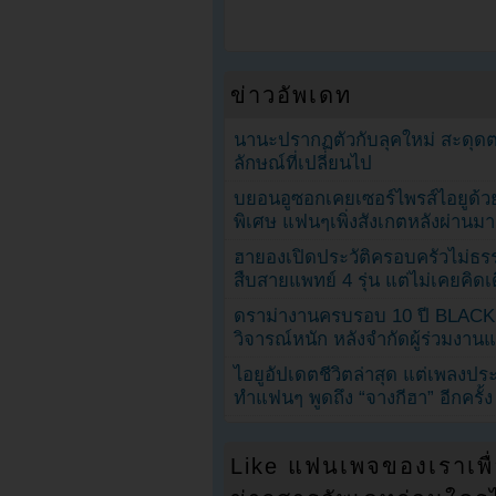
ข่าวอัพเดท
นานะปรากฏตัวกับลุคใหม่ สะดุด
ลักษณ์ที่เปลี่ยนไป
บยอนอูซอกเคยเซอร์ไพรส์ไอยูด้วย
พิเศษ แฟนๆเพิ่งสังเกตหลังผ่านมา
ฮายองเปิดประวัติครอบครัวไม่ธ
สืบสายแพทย์ 4 รุ่น แต่ไม่เคยคิ
ดราม่างานครบรอบ 10 ปี BLAC
วิจารณ์หนัก หลังจำกัดผู้ร่วมงาน
ไอยูอัปเดตชีวิตล่าสุด แต่เพลงป
ทำแฟนๆ พูดถึง “จางกีฮา” อีกครั้ง
Like แฟนเพจของเราเพื