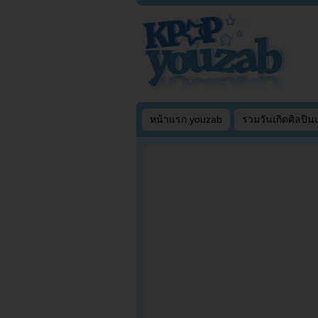
หน้าแรก youzab
รวมวันเกิดศิลปิน