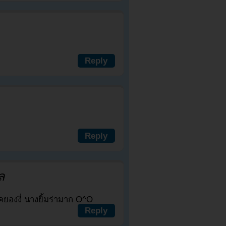
Reply
Reply
ล
ยองงี่ นางยิ้มร่ามาก O^O
Reply