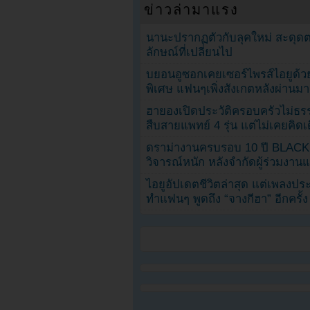
ข่าวล่ามาแรง
นานะปรากฏตัวกับลุคใหม่ สะดุด
ลักษณ์ที่เปลี่ยนไป
บยอนอูซอกเคยเซอร์ไพรส์ไอยูด้วย
พิเศษ แฟนๆเพิ่งสังเกตหลังผ่านมา
ฮายองเปิดประวัติครอบครัวไม่ธ
สืบสายแพทย์ 4 รุ่น แต่ไม่เคยคิ
ดราม่างานครบรอบ 10 ปี BLAC
วิจารณ์หนัก หลังจำกัดผู้ร่วมงาน
ไอยูอัปเดตชีวิตล่าสุด แต่เพลงป
ทำแฟนๆ พูดถึง “จางกีฮา” อีกครั้ง