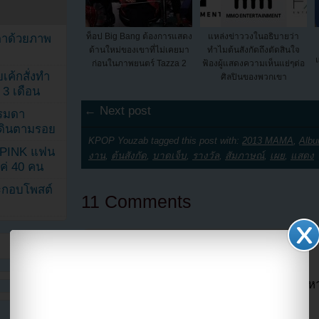
ท็อป Big Bang ต้องการแสดง
แหล่งข่าววงในอธิบายว่า
ตาด้วยภาพ
ด้านใหม่ของเขาที่ไม่เคยมา
ทำไมต้นสังกัดถึงตัดสินใจ
ก่อนในภาพยนตร์ Tazza 2
ฟ้องผู้แสดงความเห็นแย่ๆต่อ
เค้กสั่งทำ
ศิลปินของพวกเขา
 3 เดือน
← Next post
รรมดา
ดเดินตามรอย
KPOP Youzab tagged this post with:
2013 MAMA
,
Albu
KPINK แฟน
งาน
,
ต้นสังกัด
,
บาดเจ็บ
,
รางวัล
,
สัมภาษณ์
,
เผย
,
แสดง
แค่ 40 คน
ระกอบโพสต์
11 Comments
ssssssss
November 24, 2013 at 8:09 am
ถึงขั้นต้องกายภาพบำบัดเลยเหรอ 