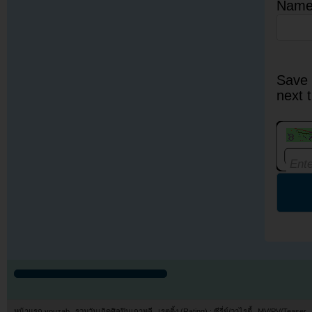
Nam
Save 
next 
หน้าแรก youzab
รวมวันเกิดศิลปินเกาหลี
เรตติ้ง (Rating) : ซีรี่ย์/วาไรตี้
MV/PV/Teaser