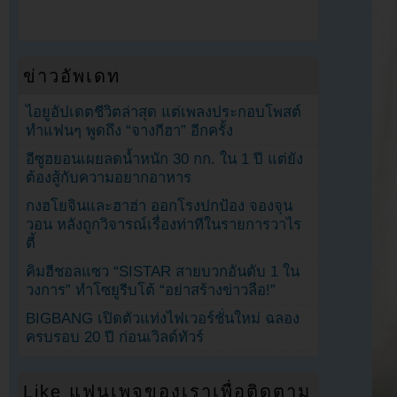
ข่าวอัพเดท
ไอยูอัปเดตชีวิตล่าสุด แต่เพลงประกอบโพสต์
ทำแฟนๆ พูดถึง “จางกีฮา” อีกครั้ง
อีซูฮยอนเผยลดน้ำหนัก 30 กก. ใน 1 ปี แต่ยัง
ต้องสู้กับความอยากอาหาร
กงฮโยจินและฮาฮ่า ออกโรงปกป้อง จองจุน
วอน หลังถูกวิจารณ์เรื่องท่าทีในรายการวาไร
ตี้
คิมฮีชอลแซว “SISTAR สายบวกอันดับ 1 ใน
วงการ” ทำโซยูรีบโต้ “อย่าสร้างข่าวลือ!”
BIGBANG เปิดตัวแท่งไฟเวอร์ชั่นใหม่ ฉลอง
ครบรอบ 20 ปี ก่อนเวิลด์ทัวร์
Like แฟนเพจของเราเพื่อติดตาม