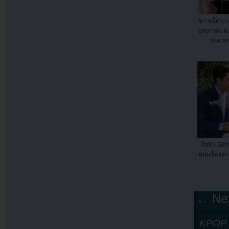
ชาวเน็ตบา
ประกาศแต่
เหล่าคน
โซจิน Gir
หนุ่มอีดงฮา
← Nex
KPOP Y