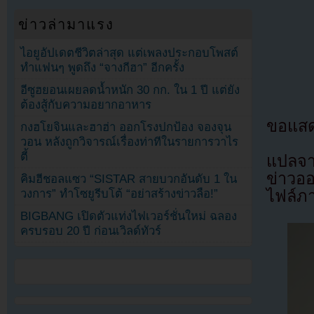
ข่าวล่ามาแรง
ไอยูอัปเดตชีวิตล่าสุด แต่เพลงประกอบโพสต์
ทำแฟนๆ พูดถึง “จางกีฮา” อีกครั้ง
อีซูฮยอนเผยลดน้ำหนัก 30 กก. ใน 1 ปี แต่ยัง
ต้องสู้กับความอยากอาหาร
ขอแสด
กงฮโยจินและฮาฮ่า ออกโรงปกป้อง จองจุน
วอน หลังถูกวิจารณ์เรื่องท่าทีในรายการวาไร
ตี้
แปลจา
ข่าวอ
คิมฮีชอลแซว “SISTAR สายบวกอันดับ 1 ใน
วงการ” ทำโซยูรีบโต้ “อย่าสร้างข่าวลือ!”
ไฟล์ภ
BIGBANG เปิดตัวแท่งไฟเวอร์ชั่นใหม่ ฉลอง
ครบรอบ 20 ปี ก่อนเวิลด์ทัวร์