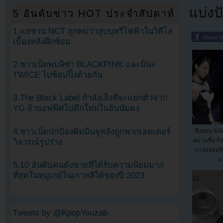
แบ่งปั
5 อันดับข่าว HOT ประจำสัปดาห์
1.แฮชาน NCT ถูกพบว่าสูบบุหรี่ไฟฟ้าในวิดีโอ
เบื้องหลังฝึกซ้อม
2.ชาวเน็ตพบลิซ่า BLACKPINK และมินะ
TWICE ไปช้อปปิ้งด้วยกัน
3.The Black Label กำลังเล็งที่จะแยกตัวจาก
YG ย้ายอฟฟิศไปตึกใหม่ในฮันนัมดง
4.ชาวเน็ตปกป้องคิมมินจูหลังถูกพวกเฮดเตอร์
ซึงยอน K
หมายชื่อ P
วิจารณ์รูปร่าง
การปล่อยท
แ
5.10 อันดับคนดังชายที่ได้รับความนิยมมาก
ที่สุดในหมู่เกย์ในเกาหลีใต้ของปี 2023
Tweets by @KpopYouzab