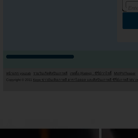
หน้าแรก youzab
รวมวันเกิดศิลปินเกาหลี
เรตติ้ง (Rating) : ซีรี่ย์/วาไรตี้
MV/PV/Teaser
Copyright © 2011
Kpop ข่าวบันเทิงเกาหลี ดาราไอดอล และศิลปินเกาหลี ซีรี่ย์เกาหลี MV เ