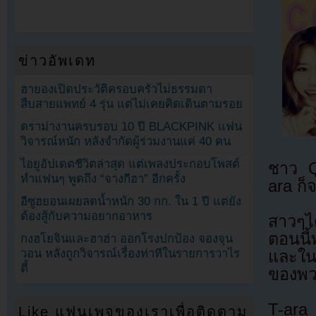
ข่าวอัพเดท
ฮายองเปิดประวัติครอบครัวไม่ธรรมดา
สืบสายแพทย์ 4 รุ่น แต่ไม่เคยคิดเดินตามรอย
ดราม่างานครบรอบ 10 ปี BLACKPINK แฟน
วิจารณ์หนัก หลังจำกัดผู้ร่วมงานแค่ 40 คน
ไอยูอัปเดตชีวิตล่าสุด แต่เพลงประกอบโพสต์
ชาว Q
ทำแฟนๆ พูดถึง “จางกีฮา” อีกครั้ง
ara ก็
อีซูฮยอนเผยลดน้ำหนัก 30 กก. ใน 1 ปี แต่ยัง
ต้องสู้กับความอยากอาหาร
สาวๆไ
ตอนนี
กงฮโยจินและฮาฮ่า ออกโรงปกป้อง จองจุน
วอน หลังถูกวิจารณ์เรื่องท่าทีในรายการวาไร
และในเ
ตี้
ของพวก
T-ara 
Like แฟนเพจของเราเพื่อติดตาม