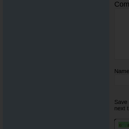
Com
Nam
Save 
next 