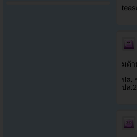
teas
มต้า
ปล. 
ปล.2