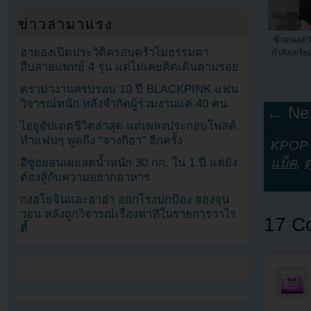
ข่าวล่ามาแรง
ซีวอนเผยว
ฮายองเปิดประวัติครอบครัวไม่ธรรมดา
กำลังเตรียม
สืบสายแพทย์ 4 รุ่น แต่ไม่เคยคิดเดินตามรอย
ดราม่างานครบรอบ 10 ปี BLACKPINK แฟน
วิจารณ์หนัก หลังจำกัดผู้ร่วมงานแค่ 40 คน
← Nex
ไอยูอัปเดตชีวิตล่าสุด แต่เพลงประกอบโพสต์
ทำแฟนๆ พูดถึง “จางกีฮา” อีกครั้ง
KPOP Y
แบ็ค
,
อีซูฮยอนเผยลดน้ำหนัก 30 กก. ใน 1 ปี แต่ยัง
ต้องสู้กับความอยากอาหาร
กงฮโยจินและฮาฮ่า ออกโรงปกป้อง จองจุน
วอน หลังถูกวิจารณ์เรื่องท่าทีในรายการวาไร
17 C
ตี้