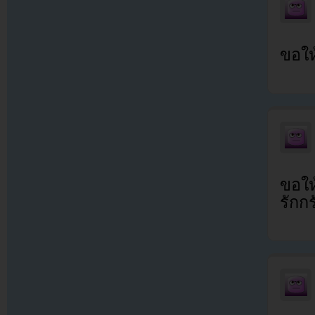
ขอให
ขอให
รักกร