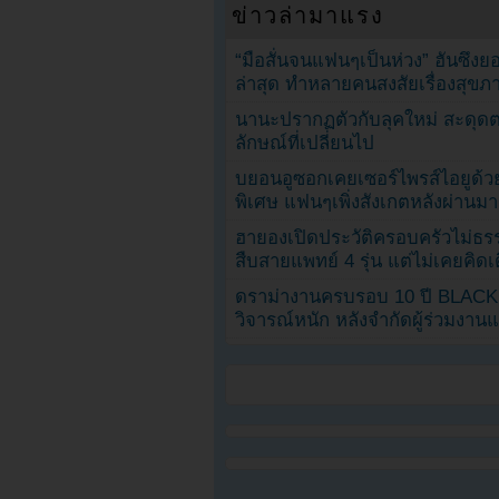
ข่าวล่ามาแรง
“มือสั่นจนแฟนๆเป็นห่วง” ฮันซึง
ล่าสุด ทำหลายคนสงสัยเรื่องสุขภ
นานะปรากฏตัวกับลุคใหม่ สะดุด
ลักษณ์ที่เปลี่ยนไป
บยอนอูซอกเคยเซอร์ไพรส์ไอยูด้วย
พิเศษ แฟนๆเพิ่งสังเกตหลังผ่านมา
ฮายองเปิดประวัติครอบครัวไม่ธ
สืบสายแพทย์ 4 รุ่น แต่ไม่เคยคิ
ดราม่างานครบรอบ 10 ปี BLAC
วิจารณ์หนัก หลังจำกัดผู้ร่วมงาน