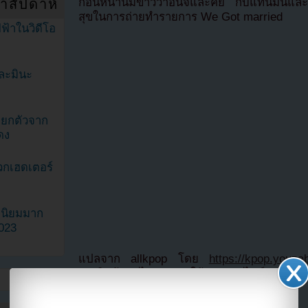
ก่อนหน้านี้มีข่าวว่าอึนจีและคีย์ กับแทนมินแล
ำสัปดาห์
สุขในการถ่ายทำรายการ We Got married
ฟ้าในวิดีโอ
ละมินะ
ะแยกตัวจาก
ดง
วกเฮดเตอร์
ามนิยมมาก
2023
แปลจาก allkpop โดย
https://kpop.youza
เครดิตด้วย (ไม่อนุญาตให้ hotlink ไฟล์ภาพ)
แบ่งปัน link นี้ไปยัง