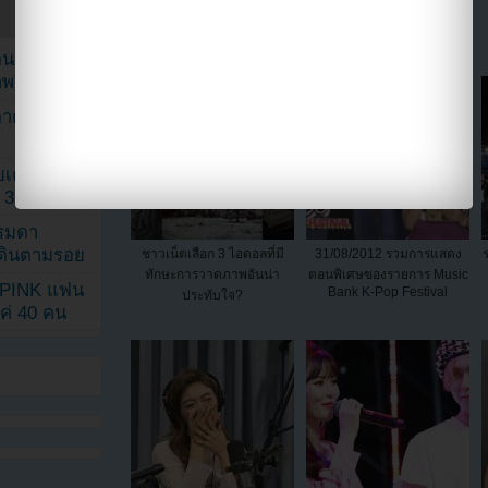
ยอนเผยภาพ
าพ
ตาด้วยภาพ
เค้กสั่งทำ
 3 เดือน
รรมดา
ดเดินตามรอย
ชาวเน็ตเลือก 3 ไอดอลที่มี
31/08/2012 รวมการแสดง
ทักษะการวาดภาพอันน่า
ตอนพิเศษของรายการ Music
KPINK แฟน
Bank K-Pop Festival
ประทับใจ?
แค่ 40 คน