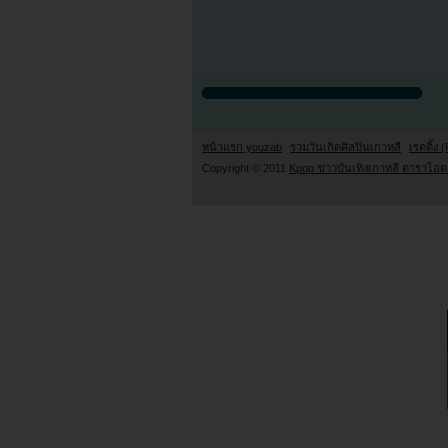
หน้าแรก youzab
รวมวันเกิดศิลปินเกาหลี
เรตติ้ง (
Copyright © 2011
Kpop ข่าวบันเทิงเกาหลี ดาราไอดอ