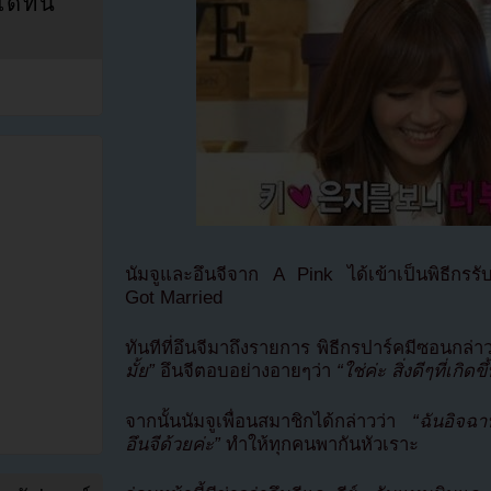
ที่นี่
นัมจูและอึนจีจาก A Pink ได้เข้าเป็นพิธีก
Got Married
ทันทีที่อึนจีมาถึงรายการ พิธีกรปาร์คมีซอนกล่า
มั้ย”
อึนจีตอบอย่างอายๆว่า
“ใช่ค่ะ สิ่งดีๆที่เก
จากนั้นนัมจูเพื่อนสมาชิกได้กล่าวว่า
“ฉันอิจฉา
อึนจีด้วยค่ะ”
ทำให้ทุกคนพากันหัวเราะ