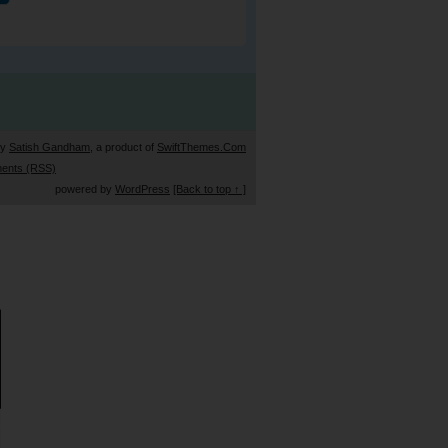
by
Satish Gandham
, a product of
SwiftThemes.Com
ents (RSS)
powered by
WordPress
[Back to top ↑ ]