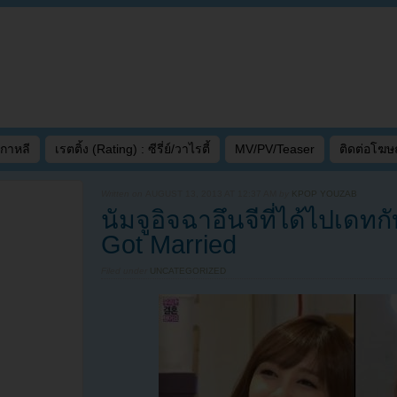
เกาหลี
เรตติ้ง (Rating) : ซีรี่ย์/วาไรตี้
MV/PV/Teaser
ติดต่อโฆ
Written on
AUGUST 13, 2013 AT 12:37 AM
by
KPOP YOUZAB
นัมจูอิจฉาอึนจีที่ได้ไปเดท
Got Married
Filed under
UNCATEGORIZED