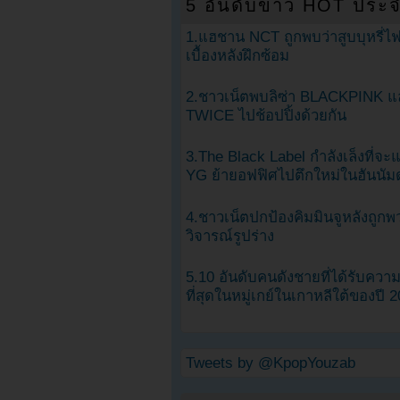
5 อันดับข่าว HOT ประจ
1.แฮชาน NCT ถูกพบว่าสูบบุหรี่ไฟ
เบื้องหลังฝึกซ้อม
2.ชาวเน็ตพบลิซ่า BLACKPINK แ
TWICE ไปช้อปปิ้งด้วยกัน
3.The Black Label กำลังเล็งที่จ
YG ย้ายอฟฟิศไปตึกใหม่ในฮันนัม
4.ชาวเน็ตปกป้องคิมมินจูหลังถูกพ
วิจารณ์รูปร่าง
5.10 อันดับคนดังชายที่ได้รับคว
ที่สุดในหมู่เกย์ในเกาหลีใต้ของปี 
Tweets by @KpopYouzab