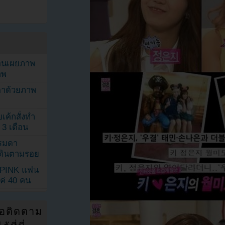
ยอนเผยภาพ
าพ
ตาด้วยภาพ
เค้กสั่งทำ
 3 เดือน
รรมดา
ดเดินตามรอย
KPINK แฟน
แค่ 40 คน
่อติดตาม