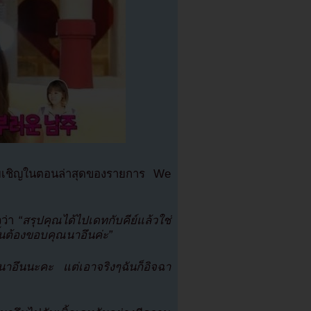
รรับเชิญในตอนล่าสุดของรายการ We
วว่า
“สรุปคุณได้ไปเดทกับคีย์แล้วใช่
ิดขึ้นต้องขอบคุณนาอึนค่ะ”
นาอึนนะคะ แต่เอาจริงๆฉันก็อิจฉา