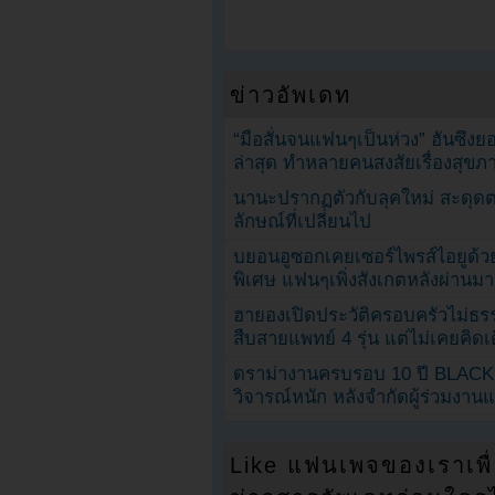
ข่าวอัพเดท
“มือสั่นจนแฟนๆเป็นห่วง” ฮันซึง
ล่าสุด ทำหลายคนสงสัยเรื่องสุขภ
นานะปรากฏตัวกับลุคใหม่ สะดุด
ลักษณ์ที่เปลี่ยนไป
บยอนอูซอกเคยเซอร์ไพรส์ไอยูด้วย
พิเศษ แฟนๆเพิ่งสังเกตหลังผ่านมา
ฮายองเปิดประวัติครอบครัวไม่ธ
สืบสายแพทย์ 4 รุ่น แต่ไม่เคยคิ
ดราม่างานครบรอบ 10 ปี BLAC
วิจารณ์หนัก หลังจำกัดผู้ร่วมงาน
Like แฟนเพจของเราเพื