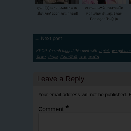
ลูน่า f(x) เผยว่าเธอเคยชวน
ฮยอนอาแชร์ภาพเดทสวีท
เพื่อนคนดังออกเดทมาก่อน!!
หวานกับแฟนหนุ่มอีดอน
Pentagon ในญี่ปุ่น
← Next post
KPOP Youzab tagged this post with:
a-pink
,
we got mar
พิเศษ
,
ล่าสุด
,
อิจฉาอึนจี
,
เดท
,
แทมิน
Leave a Reply
Your email address will not be published.
R
*
Comment