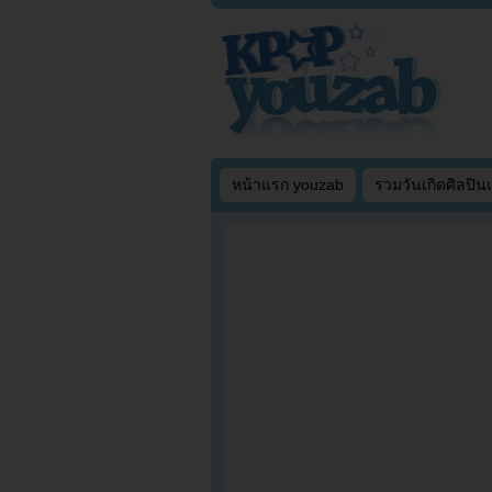
หน้าแรก youzab
รวมวันเกิดศิลปิน