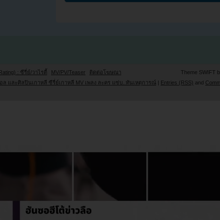
Rating) : ซีรี่ย์/วาไรตี้
MV/PV/Teaser
ติดต่อโฆษณา
Theme SWIFT 
ล และศิลปินเกาหลี ซีรี่ย์เกาหลี MV เพลง ละคร แซ่บ..ทันเหตุการณ์
|
Entries (RSS)
and
Comm