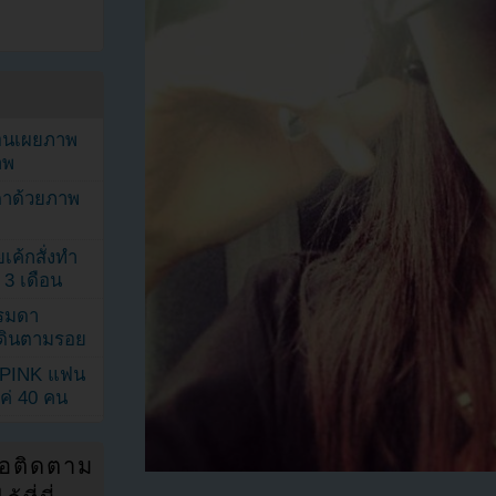
ยอนเผยภาพ
าพ
ตาด้วยภาพ
เค้กสั่งทำ
 3 เดือน
รรมดา
ดเดินตามรอย
KPINK แฟน
แค่ 40 คน
่อติดตาม