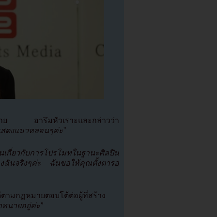
ญาณร้าย อารึมหัวเราะและกล่าวว่า
รแสดงแนวหลอนๆค่ะ”
ันเกี่ยวกับการโปรโมทในฐานะศิลปิน
องฉันจริงๆค่ะ ฉันขอให้คุณตั้งตารอ
ีตามกฏหมายตอบโต้ต่อผู้ที่สร้าง
ทนายอยู่ค่ะ”