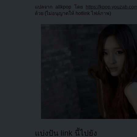
แปลจาก allkpop โดย
https://kpop.youzab.co
ด้วย (ไม่อนุญาตให้ hotlink ไฟล์ภาพ)
แบ่งปัน link นี้ไปยัง