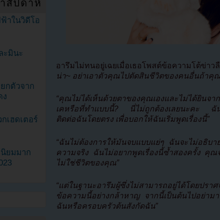
ำสัปดาห์
ฟ้าในวิดีโอ
ละมินะ
อารึมไม่ทนอยู่เฉยเมื่อเธอโพสต์ข้อความโต้ข่าว
น่า~ อย่าเอาตัวคุณไปตัดสินชีวิตของคนอื่นถ้าคุณไม
ะแยกตัวจาก
ดง
“คุณไม่ได้เห็นด้วยตาของคุณเองและไม่ได้ยินจาก
เคหรือที่ทำแบบนี้? นี่ไม่ถูกต้องเลยนะคะ ฉันจ
วกเฮดเตอร์
ติดต่อฉันโดยตรง เพื่อบอกให้ฉันเริ่มพูดเรื่องนี้”
“ฉันไม่ต้องการให้มันจบแบบแย่ๆ ฉันจะไม่อธิบาย ฉั
ามนิยมมาก
ความจริง ฉันไม่อยากพูดเรื่องนี้ซ้ำสองครั้ง คุณจ
2023
ไม่ใช่ชีวิตของคุณ”
“แต่ในฐานะอารึมผู้ซึ่งไม่สามารถอยู่ได้โดยปร
ข้อความนี้อย่างกล้าหาญ จากนี้เป็นต้นไปอย่า
ฉันหรือครอบครัวต้นสังกัดฉัน”