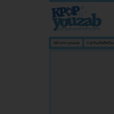
หน้าแรก youzab
รวมวันเกิดศิลปิน