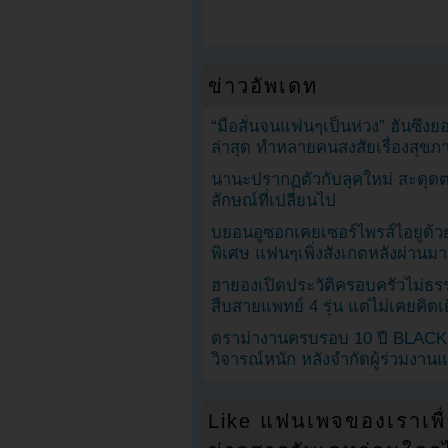
ข่าวอัพเดท
“มือสั่นจนแฟนๆเป็นห่วง” ฮันซึง
ล่าสุด ทำหลายคนสงสัยเรื่องสุขภ
นานะปรากฏตัวกับลุคใหม่ สะดุด
ลักษณ์ที่เปลี่ยนไป
บยอนอูซอกเคยเซอร์ไพรส์ไอยูด้วย
พิเศษ แฟนๆเพิ่งสังเกตหลังผ่านมา
ฮายองเปิดประวัติครอบครัวไม่ธ
สืบสายแพทย์ 4 รุ่น แต่ไม่เคยคิ
ดราม่างานครบรอบ 10 ปี BLAC
วิจารณ์หนัก หลังจำกัดผู้ร่วมงาน
Like แฟนเพจของเราเพื