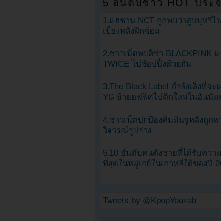
5 อันดับข่าว HOT ประจ
1.แฮชาน NCT ถูกพบว่าสูบบุหรี่ไฟ
เบื้องหลังฝึกซ้อม
2.ชาวเน็ตพบลิซ่า BLACKPINK แ
TWICE ไปช้อปปิ้งด้วยกัน
3.The Black Label กำลังเล็งที่จ
YG ย้ายอฟฟิศไปตึกใหม่ในฮันนัม
4.ชาวเน็ตปกป้องคิมมินจูหลังถูกพ
วิจารณ์รูปร่าง
5.10 อันดับคนดังชายที่ได้รับคว
ที่สุดในหมู่เกย์ในเกาหลีใต้ของปี 
Tweets by @KpopYouzab