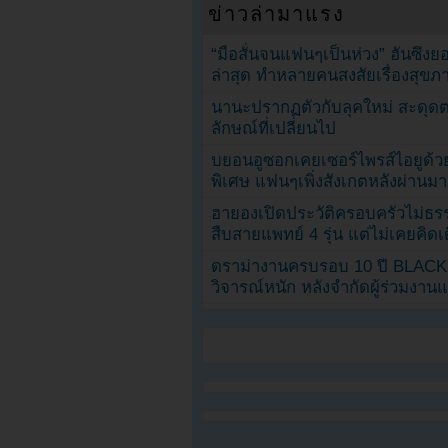
ข่าวล่ามาแรง
“มือสั่นจนแฟนๆเป็นห่วง” ฮันซึง
ล่าสุด ทำหลายคนสงสัยเรื่องสุขภ
นานะปรากฏตัวกับลุคใหม่ สะดุด
ลักษณ์ที่เปลี่ยนไป
บยอนอูซอกเคยเซอร์ไพรส์ไอยูด้วย
พิเศษ แฟนๆเพิ่งสังเกตหลังผ่านมา
ฮายองเปิดประวัติครอบครัวไม่ธ
สืบสายแพทย์ 4 รุ่น แต่ไม่เคยคิ
ดราม่างานครบรอบ 10 ปี BLAC
วิจารณ์หนัก หลังจำกัดผู้ร่วมงาน