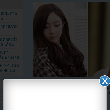
ยอนเผยภาพ
าพ
ตาด้วยภาพ
เค้กสั่งทำ
 3 เดือน
รรมดา
ดเดินตามรอย
KPINK แฟน
แค่ 40 คน
ในการให้สัมภาษณ์กับ Osen อารึมชี้แจงว่า
“ฉันม
ค่อยแน่ใจว่าทำไมจึงมีหัวข้อข่าวแบบนี้ออกมา ฉ
ช่วงเวลาที่ดี หัวข้อข่าวนี้ทำให้ฉันรู้สึกช็อคค่ะ”