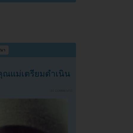
ษณา
า+คุณแม่เตรียมดำเนิน
{
10 COMMENTS
}