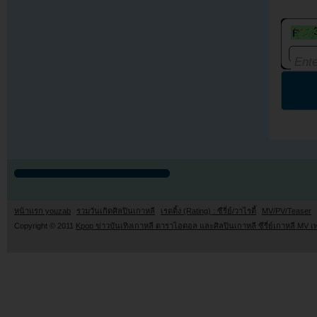
หน้าแรก youzab
รวมวันเกิดศิลปินเกาหลี
เรตติ้ง (Rating) : ซีรี่ย์/วาไรตี้
MV/PV/Teaser
Copyright © 2011
Kpop ข่าวบันเทิงเกาหลี ดาราไอดอล และศิลปินเกาหลี ซีรี่ย์เกาหลี MV เ