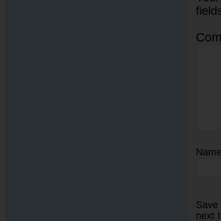
fiel
Com
Nam
Save 
next 