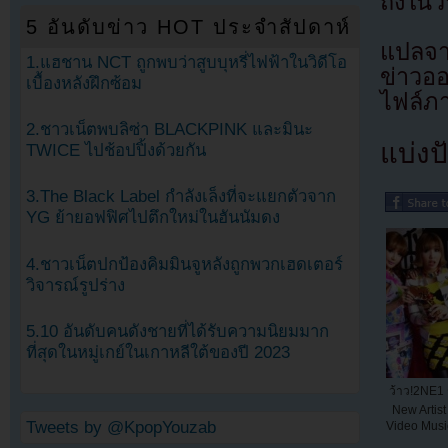
ถึงในว
5 อันดับข่าว HOT ประจำสัปดาห์
แปลจา
1.แฮชาน NCT ถูกพบว่าสูบบุหรี่ไฟฟ้าในวิดีโอ
ข่าวอ
เบื้องหลังฝึกซ้อม
ไฟล์ภ
2.ชาวเน็ตพบลิซ่า BLACKPINK และมินะ
แบ่งปั
TWICE ไปช้อปปิ้งด้วยกัน
3.The Black Label กำลังเล็งที่จะแยกตัวจาก
YG ย้ายอฟฟิศไปตึกใหม่ในฮันนัมดง
4.ชาวเน็ตปกป้องคิมมินจูหลังถูกพวกเฮดเตอร์
วิจารณ์รูปร่าง
5.10 อันดับคนดังชายที่ได้รับความนิยมมาก
ที่สุดในหมู่เกย์ในเกาหลีใต้ของปี 2023
ว้าว!2NE1 
New Artis
Tweets by @KpopYouzab
Video Musi