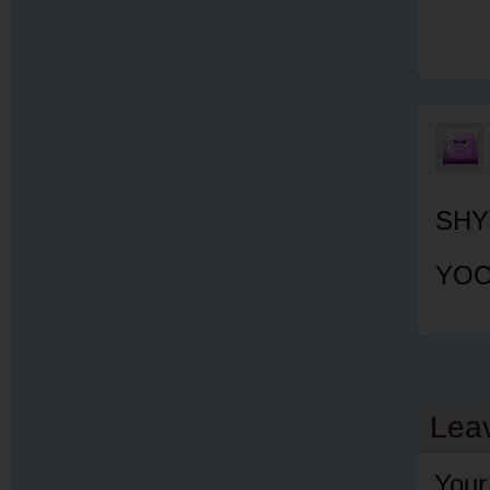
SHY
YOOH
Lea
Your