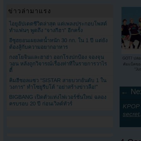
ข่าวล่ามาแรง
ไอยูอัปเดตชีวิตล่าสุด แต่เพลงประกอบโพสต์
ทำแฟนๆ พูดถึง “จางกีฮา” อีกครั้ง
อีซูฮยอนเผยลดน้ำหนัก 30 กก. ใน 1 ปี แต่ยัง
ต้องสู้กับความอยากอาหาร
กงฮโยจินและฮาฮ่า ออกโรงปกป้อง จองจุน
GOT7 ปล่อ
วอน หลังถูกวิจารณ์เรื่องท่าทีในรายการวาไร
คัมแบ็คข
"Jus
ตี้
คิมฮีชอลแซว “SISTAR สายบวกอันดับ 1 ใน
วงการ” ทำโซยูรีบโต้ “อย่าสร้างข่าวลือ!”
← Nex
BIGBANG เปิดตัวแท่งไฟเวอร์ชั่นใหม่ ฉลอง
ครบรอบ 20 ปี ก่อนเวิลด์ทัวร์
KPOP Y
secret