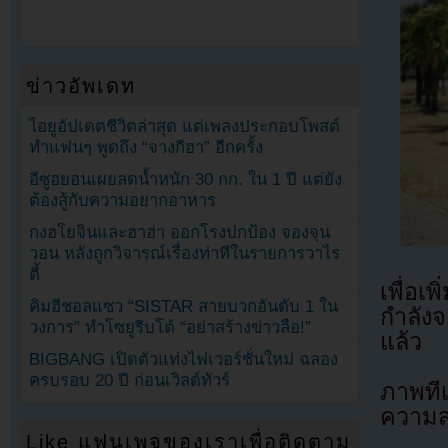
ข่าวอัพเดท
ไอยูอัปเดตชีวิตล่าสุด แต่เพลงประกอบโพสต์
ทำแฟนๆ พูดถึง “จางกีฮา” อีกครั้ง
อีซูฮยอนเผยลดน้ำหนัก 30 กก. ใน 1 ปี แต่ยัง
ต้องสู้กับความอยากอาหาร
กงฮโยจินและฮาฮ่า ออกโรงปกป้อง จองจุน
วอน หลังถูกวิจารณ์เรื่องท่าทีในรายการวาไร
ตี้
เพื่อเ
คิมฮีชอลแซว “SISTAR สายบวกอันดับ 1 ใน
กำลังจ
วงการ” ทำโซยูรีบโต้ “อย่าสร้างข่าวลือ!”
แล้ว
BIGBANG เปิดตัวแท่งไฟเวอร์ชั่นใหม่ ฉลอง
ครบรอบ 20 ปี ก่อนเวิลด์ทัวร์
ภาพที
ความส
Like แฟนเพจของเราเพื่อติดตาม