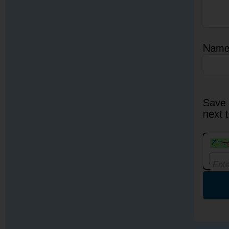
Nam
Save 
next 