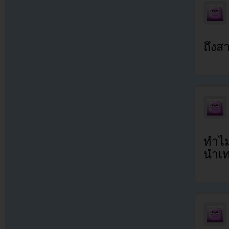
ถึงส
ทำไม
นำเ