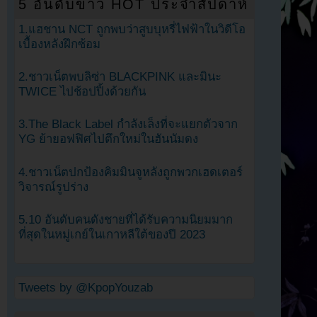
5 อันดับข่าว HOT ประจำสัปดาห์
1.แฮชาน NCT ถูกพบว่าสูบบุหรี่ไฟฟ้าในวิดีโอ
เบื้องหลังฝึกซ้อม
2.ชาวเน็ตพบลิซ่า BLACKPINK และมินะ
TWICE ไปช้อปปิ้งด้วยกัน
3.The Black Label กำลังเล็งที่จะแยกตัวจาก
YG ย้ายอฟฟิศไปตึกใหม่ในฮันนัมดง
4.ชาวเน็ตปกป้องคิมมินจูหลังถูกพวกเฮดเตอร์
วิจารณ์รูปร่าง
5.10 อันดับคนดังชายที่ได้รับความนิยมมาก
ที่สุดในหมู่เกย์ในเกาหลีใต้ของปี 2023
Tweets by @KpopYouzab