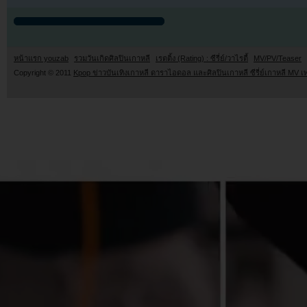
หน้าแรก youzab
รวมวันเกิดศิลปินเกาหลี
เรตติ้ง (Rating) : ซีรี่ย์/วาไรตี้
MV/PV/Teaser
Copyright © 2011
Kpop ข่าวบันเทิงเกาหลี ดาราไอดอล และศิลปินเกาหลี ซีรี่ย์เกาหลี MV เ