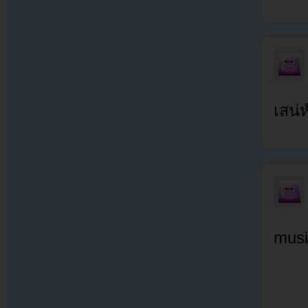
เสน่ห
musi