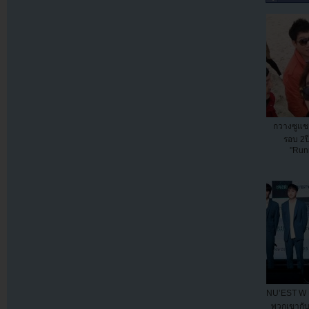
กวางซูแช
รอบ 2
"Run
NU’EST W เ
พวกเขากับ