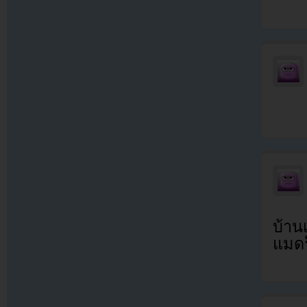
บ้าน
แมดร